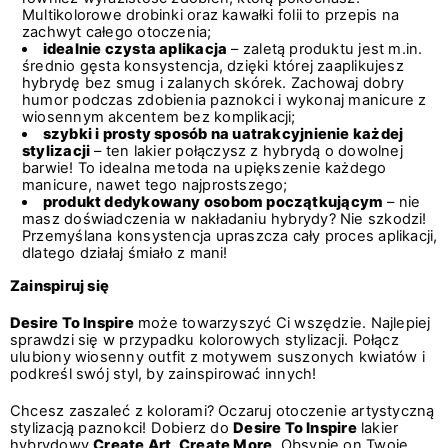
Multikolorowe drobinki oraz kawałki folii to przepis na
zachwyt całego otoczenia;
idealnie czysta aplikacja
– zaletą produktu jest m.in.
średnio gęsta konsystencja, dzięki której zaaplikujesz
hybrydę bez smug i zalanych skórek. Zachowaj dobry
humor podczas zdobienia paznokci i wykonaj manicure z
wiosennym akcentem bez komplikacji;
szybki i prosty sposób na uatrakcyjnienie każdej
stylizacji
– ten lakier połączysz z hybrydą o dowolnej
barwie! To idealna metoda na upiększenie każdego
manicure, nawet tego najprostszego;
produkt dedykowany osobom początkującym
– nie
masz doświadczenia w nakładaniu hybrydy? Nie szkodzi!
Przemyślana konsystencja upraszcza cały proces aplikacji,
dlatego działaj śmiało z mani!
Zainspiruj się
Desire To Inspire
może towarzyszyć Ci wszędzie. Najlepiej
sprawdzi się w przypadku kolorowych stylizacji. Połącz
ulubiony wiosenny outfit z motywem suszonych kwiatów i
podkreśl swój styl, by zainspirować innych!
Chcesz zaszaleć z kolorami? Oczaruj otoczenie artystyczną
stylizacją paznokci! Dobierz do
Desire To Inspire
lakier
hybrydowy
Create Art, Create More
. Obsypie on Twoje