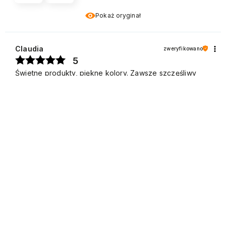
Pokaż oryginał
Claudia
zweryfikowano
5
Świetne produkty, piękne kolory. Zawsze szczęśliwy
3/25/2024
0
0
Pokaż oryginał
Valentina
zweryfikowano
4
Ocena klienta:
Dobrze
1/19/2026
0
0