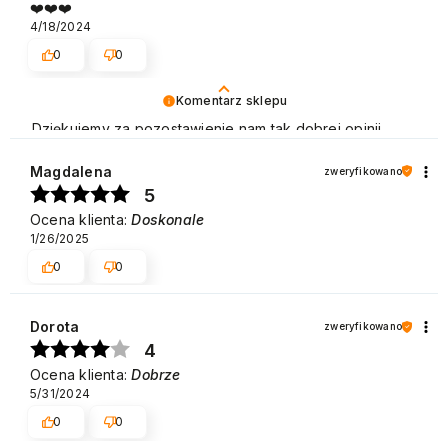
❤️❤️❤️
4/18/2024
0
0
Komentarz sklepu
Dziękujemy za pozostawienie nam tak dobrej opinii.
Naszym priorytetem jest satysfakcja klienta i Twoja
recenzja potwierdza nasze wysiłki - dziękujemy raz
Magdalena
zweryfikowano
jeszcze i mamy nadzieję - do szybkiego zobaczenia!
5
Pozdrawiamy
Ocena klienta:
Doskonale
1/26/2025
0
0
Dorota
zweryfikowano
4
Ocena klienta:
Dobrze
5/31/2024
0
0