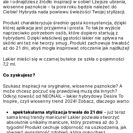
ale i odnajdziesz źródło inspiracji w sobie! Lżejsze ubrania,
wiosenne paznokcie – ta pora roku będzie należeć do
Ciebie! Hybryda nada powiewu świeżości Twojej stylizacji.
Produkt charakteryzuje średnio gęsta konsystencja, dzięki
której aplikacja jest przyjemna i prosta. To także wyjście
naprzeciwko potrzebom osób, które dopiero startują z
hybrydami. Dzięki właściwej gęstości lakier nie spływa na
skórki ani też nie tworzy smug. Produkt zachowuje trwałość
aż do 21 dni, abyś mogła inspirować otoczenie jak najdłużej!
Lakier mieści się w czarnej butelce ze szkła o pojemności
7,2 ml.
Co zyskujesz?
Szukasz inspiracji na oryginalne, wiosenne paznokcie? A
może chcesz poczuć się prawdziwą muzą dla innych?
Odkryj nowość od NEONAIL – lakier hybrydowy Desire To
Inspire, czyli wiosenny trend 2024! Zobacz, dlaczego warto:
spektakularna stylizacja trwała do 21 dni
– już teraz
sama kreuj trendy manicure! Lakier pozwala stworzyć
absolutnie unikalny manicure, który przetrwa aż do 3
tygodni! Produkt cechuje odporność na uszkodzenia, jak
również wyrazistość zdobień, którą pokochasz.