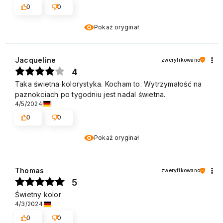
0
0
Pokaż oryginał
Jacqueline
zweryfikowano
4
Taka świetna kolorystyka. Kocham to. Wytrzymałość na
paznokciach po tygodniu jest nadal świetna.
4/5/2024
0
0
Pokaż oryginał
Thomas
zweryfikowano
5
Świetny kolor
4/3/2024
0
0