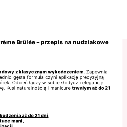
rème Brûlée – przepis na nudziakowe
brydowy z klasycznym wykończeniem
. Zapewnia
ednio gęsta formuła czyni aplikację precyzyjną
rek. Odcień łączy w sobie słodycz i elegancję,
ę. Kusi naturalnością i manicure
trwałym aż do 21
kodzenia aż do 21 dni,
tuce mani,
izacji,