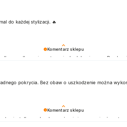
l do każdej stylizacji. 🔥
Komentarz sklepu
to dla nas olbrzymia motywacja do dalszej pracy. Pozdra
okładnego pokrycia. Bez obaw o uszkodzenie można wyko
Komentarz sklepu
sług jest dla nas bardzo ważne i cieszymy się, że w tym