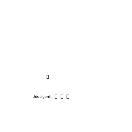
Następny
Udostępnij:
Udostępnij
Tweetuj
Pinterest