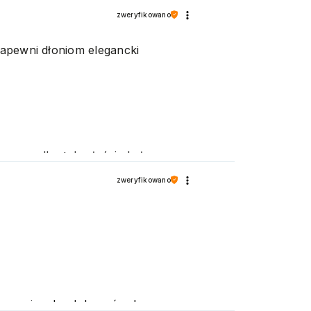
zweryfikowano
zapewni dłoniom elegancki
 przypadku tak właśnie było.
zweryfikowano
 wracają, aby dokonać zakupu.