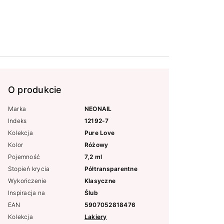
O produkcie
Marka
NEONAIL
Indeks
12192-7
Kolekcja
Pure Love
Kolor
Różowy
Pojemność
7,2 ml
Stopień krycia
Półtransparentne
Wykończenie
Klasyczne
Inspiracja na
Ślub
EAN
5907052818476
Kolekcja
Lakiery