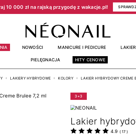
aj 10 000 zł na rajską przygodę z wakacje.pl!​
SPRAWD
NIA
NOWOŚCI
MANICURE I PEDICURE
LAKIE
PIELĘGNACJA
HITY CENOWE
RY
LAKIERY HYBRYDOWE
KOLORY
LAKIER HYBRYDOWY CREME B
3+3
Lakier hybrydo
4.9
(
17
)