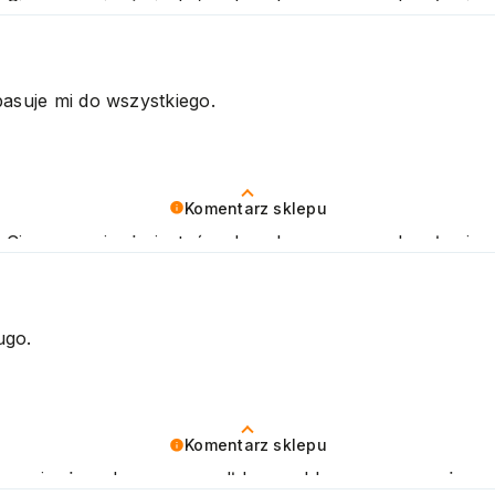
. Cieszymy się, że jesteś zadowolony z naszych usług 
drawiamy
pasuje mi do wszystkiego.
Komentarz sklepu
. Cieszymy się, że jesteś zadowolony z naszych usług 
drawiamy
ugo.
Komentarz sklepu
zymy się, że zakup przeszedł bezproblemowo, oraz, że 