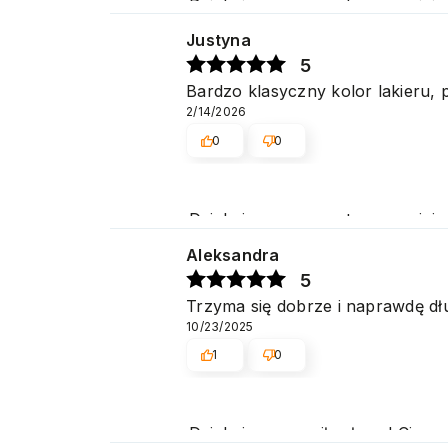
Dziękujemy za pozytywną opinię
zakupów w naszym sklepie. Poz
Justyna
5
Bardzo klasyczny kolor lakieru, 
2/14/2026
0
0
Dziękujemy za pozytywną opinię
zakupów w naszym sklepie. Poz
Aleksandra
5
Trzyma się dobrze i naprawdę dł
10/23/2025
1
0
Dziękujemy za miłe słowa! Cies