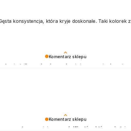
ujemy raz jeszcze! Pozdrawiamy
Gęsta konsystencja, która kryje doskonale. Taki kolorek 
Komentarz sklepu
sług jest dla nas bardzo ważne i cieszymy się, że w tym
Komentarz sklepu
 nas pozytywna opinia naszych Klientów, którzy chętnie