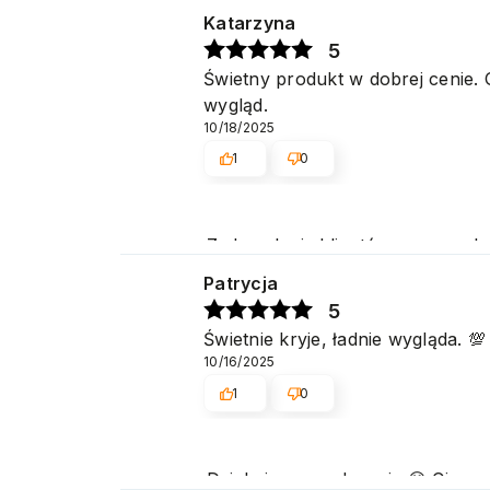
obsługę naszym klientom. Dzięk
Katarzyna
5
Świetny produkt w dobrej cenie. 
wygląd.
10/18/2025
1
0
Zadowolenie klientów z naszych u
Pozdrawiamy
Patrycja
5
Świetnie kryje, ładnie wygląda. 💯
10/16/2025
1
0
Dziękujemy serdecznie 😊 Cieszy