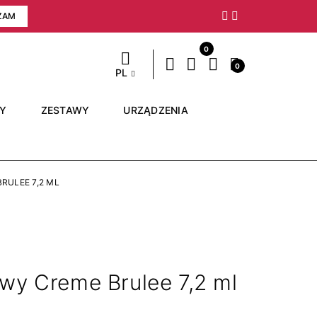
ZAM
Następny
0
0
PL
RY
ZESTAWY
URZĄDZENIA
RULEE 7,2 ML
wy Creme Brulee 7,2 ml