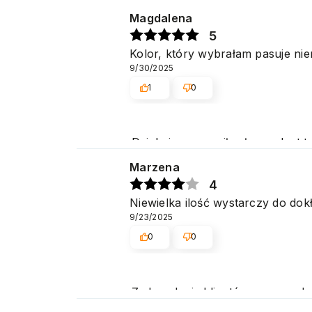
Pozdrawiamy
Magdalena
5
Kolor, który wybrałam pasuje niema
9/30/2025
1
0
Dziękujemy za miłe słowa. Jest 
Marzena
4
Niewielka ilość wystarczy do d
9/23/2025
0
0
Zadowolenie klientów z naszych u
Pozdrawiamy