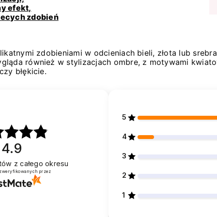
y efekt,
iecych zdobień
ikatnymi zdobieniami w odcieniach bieli, złota lub srebr
gląda również w stylizacjach ombre, z motywami kwiato
zy błękicie.
5
4
4.9
3
entów
z całego okresu
 zweryfikowanych przez
2
1