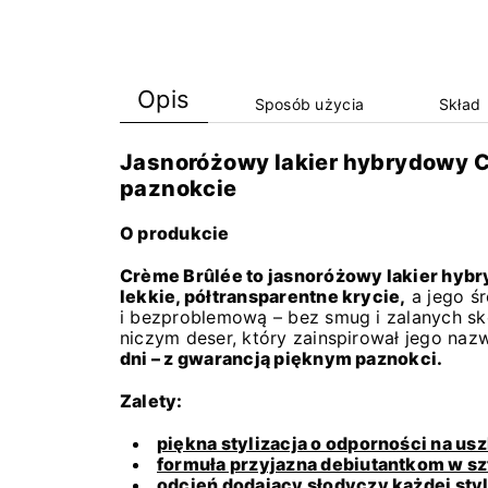
Opis
Sposób użycia
Skład
Jasnoróżowy lakier hybrydowy C
paznokcie
O produkcie
Crème Brûlée to jasnoróżowy lakier hy
lekkie, półtransparentne krycie,
a jego śr
i bezproblemową – bez smug i zalanych skó
niczym deser, który zainspirował jego nazw
dni – z gwarancją pięknym paznokci.
Zalety:
piękna stylizacja o odporności na usz
formuła przyjazna debiutantkom w sz
odcień dodający słodyczy każdej styl