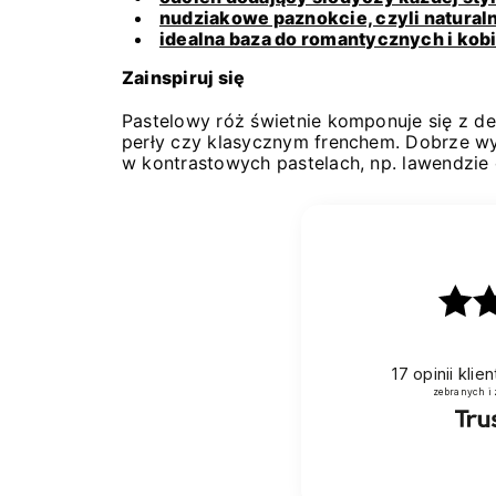
nudziakowe paznokcie, czyli naturaln
idealna baza do romantycznych i kob
Zainspiruj się
Pastelowy róż świetnie komponuje się z del
perły czy klasycznym frenchem. Dobrze wy
w kontrastowych pastelach, np. lawendzie c
17
opinii kli
zebranych i