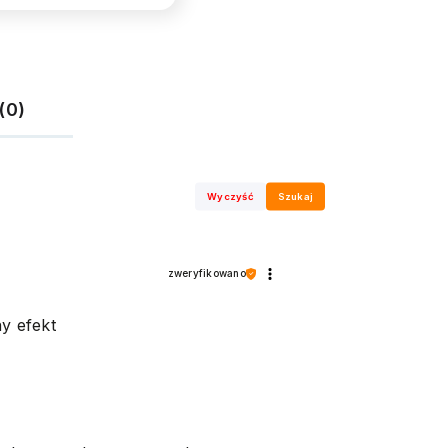
(0)
Wyczyść
Szukaj
zweryfikowano
y efekt