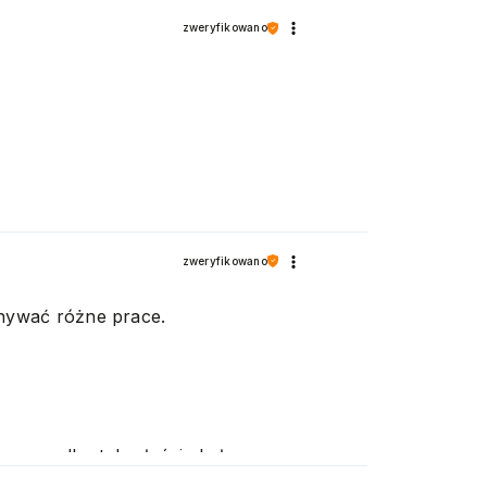
zweryfikowano
wiamy
zweryfikowano
nywać różne prace.
 przypadku tak właśnie było.