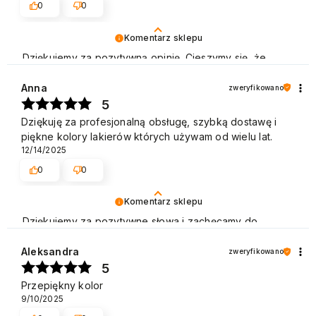
0
0
Komentarz sklepu
Dziękujemy za pozytywną opinię. Cieszymy się, że
jesteś zadowolony z naszych usług i zachęcamy do
ponownych zakupów w naszym sklepie. Pozdrawiamy
Anna
zweryfikowano
5
Dziękuję za profesjonalną obsługę, szybką dostawę i
piękne kolory lakierów których używam od wielu lat.
12/14/2025
0
0
Komentarz sklepu
Dziękujemy za pozytywne słowa i zachęcamy do
ponownych zakupów. Pozdrawiamy
Aleksandra
zweryfikowano
5
Przepiękny kolor
9/10/2025