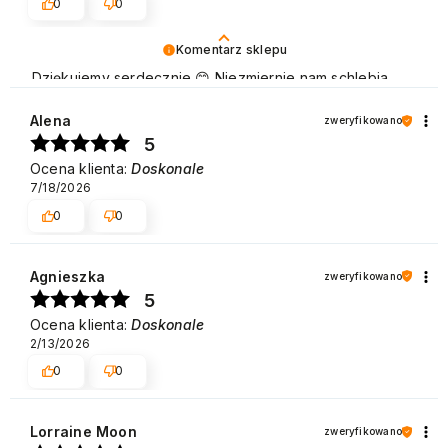
0
0
Komentarz sklepu
Dziękujemy serdecznie 😊 Niezmiernie nam schlebia
pozytywna opinia Klientów naszej marki, która cieszy
się dużą popularnością zarówno w użytku domowym,
Alena
zweryfikowano
jak i w gabinetach kosmetycznych. Pozdrawiamy
5
Ocena klienta:
Doskonale
7/18/2026
0
0
Agnieszka
zweryfikowano
5
Ocena klienta:
Doskonale
2/13/2026
0
0
Lorraine Moon
zweryfikowano