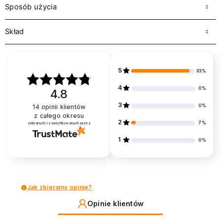
Sposób użycia
Skład
5
93%
4
0%
4.8
3
0%
14
opinii klientów
z całego okresu
2
7%
zebranych i zweryfikowanych przez
1
0%
Jak zbieramy opinie?
Opinie klientów