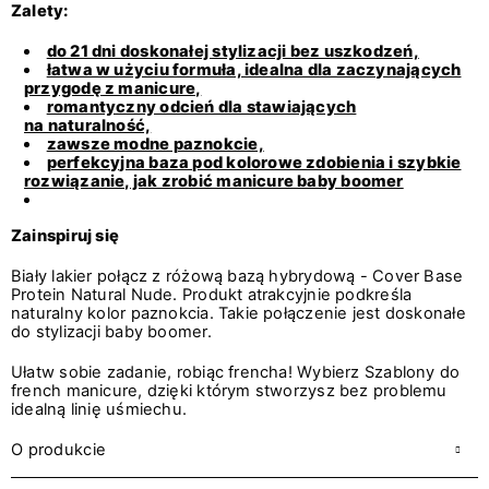
Zalety:
do 21 dni doskonałej stylizacji bez uszkodzeń,
łatwa w użyciu formuła, idealna dla zaczynających
przygodę z manicure,
romantyczny odcień dla stawiających
na naturalność,
zawsze modne paznokcie,
perfekcyjna baza pod kolorowe zdobienia i szybkie
rozwiązanie, jak zrobić manicure baby boomer
Zainspiruj się
Biały lakier połącz z różową bazą hybrydową - Cover Base
Protein Natural Nude. Produkt atrakcyjnie podkreśla
naturalny kolor paznokcia. Takie połączenie jest doskonałe
do stylizacji baby boomer.
Ułatw sobie zadanie, robiąc frencha! Wybierz Szablony do
french manicure, dzięki którym stworzysz bez problemu
idealną linię uśmiechu.
O produkcie