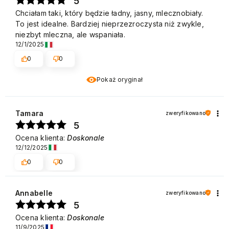
5
Chciałam taki, który będzie ładny, jasny, mlecznobiały.
To jest idealne. Bardziej nieprzezroczysta niż zwykle,
niezbyt mleczna, ale wspaniała.
12/1/2025
0
0
Pokaż oryginał
Tamara
zweryfikowano
5
Ocena klienta:
Doskonale
12/12/2025
0
0
Annabelle
zweryfikowano
5
Ocena klienta:
Doskonale
11/9/2025