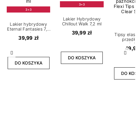
3+3
3+3
Lakier Hybrydowy
Chillout Walk 7,2 ml
Lakier hybrydowy
Eternal Fantasies 7,2
39,99 zł
ml
Tipsy elas
39,99 zł
przedł
paznokci 
49,9
Flexi Tips 
Clear S
Poprzedni
Nast
DO KOSZYKA
DO KOSZYKA
DO KO
Zobacz podobne produkty w tym