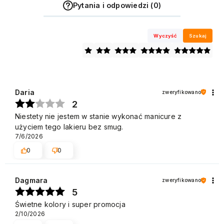
Pytania i odpowiedzi (0)
Wyczyść
Szukaj
Daria
zweryfikowano
2
Niestety nie jestem w stanie wykonać manicure z
użyciem tego lakieru bez smug.
7/6/2026
0
0
Dagmara
zweryfikowano
5
Świetne kolory i super promocja
2/10/2026