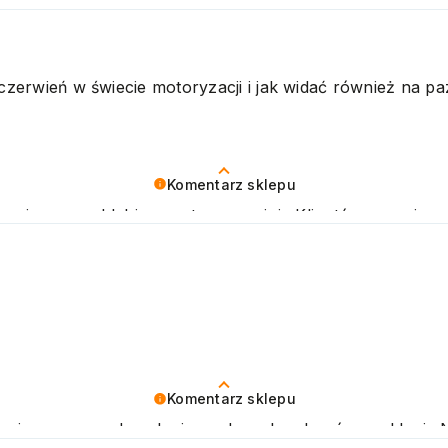
rnie nam schlebia pozytywna opinia Klientów naszej mark
u domowym, jak i w gabinetach kosmetycznych. Pozdra
a czerwień w świecie motoryzacji i jak widać również na p
Komentarz sklepu
rnie nam schlebia pozytywna opinia Klientów naszej mark
u domowym, jak i w gabinetach kosmetycznych. Pozdra
Komentarz sklepu
o cieszy nas zadowolenie z udanych zakupów w sklepi