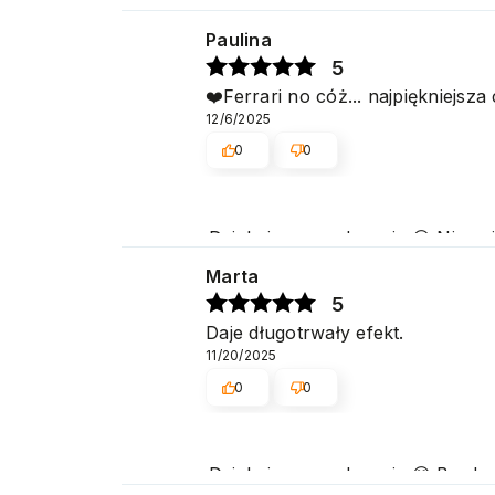
Dziękujemy serdecznie 😊 Niezmie
popularnością zarówno w użytk
Paulina
5
❤️Ferrari no cóż... najpiękniejsz
12/6/2025
0
0
Dziękujemy serdecznie 😊 Niezmie
popularnością zarówno w użytk
Marta
5
Daje długotrwały efekt.
11/20/2025
0
0
Dziękujemy serdecznie 😊 Bardz