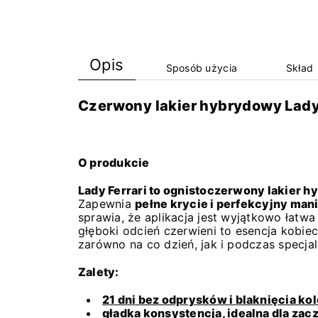
Opis
Sposób użycia
Skład
Czerwony lakier hybrydowy Lady 
O produkcie
Lady Ferrari to ognistoczerwony lakier
Zapewnia
pełne krycie i perfekcyjny man
sprawia, że aplikacja jest wyjątkowo łatwa
głęboki odcień czerwieni to esencja kobieco
zarówno na co dzień, jak i podczas specjal
Zalety:
21 dni bez odprysków i blaknięcia kol
gładka konsystencja, idealna dla za