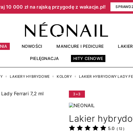
aj 10 000 zł na rajską przygodę z wakacje.pl!​
SPRAWD
NIA
NOWOŚCI
MANICURE I PEDICURE
LAKIE
PIELĘGNACJA
HITY CENOWE
RY
LAKIERY HYBRYDOWE
KOLORY
LAKIER HYBRYDOWY LADY FER
3+3
Lakier hybrydo
5.0
(
12
)