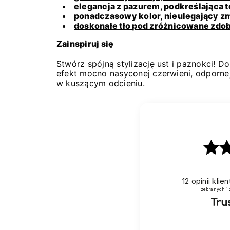
elegancja z pazurem, podkreślająca
ponadczasowy kolor, nieulegający z
doskonałe tło pod zróżnicowane zdob
Zainspiruj się
Stwórz spójną stylizację ust i paznokci! D
efekt mocno nasyconej czerwieni, odpornej
w kuszącym odcieniu.
12
opinii klie
zebranych i