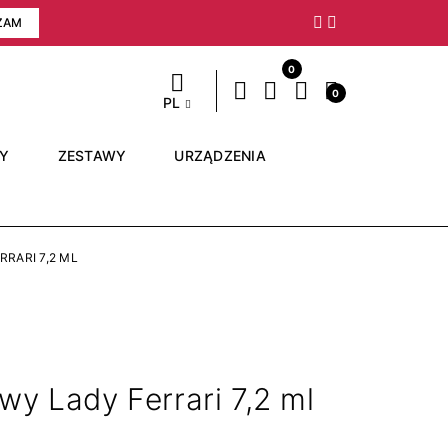
ZAM
Następny
0
0
PL
RY
ZESTAWY
URZĄDZENIA
RARI 7,2 ML
wy Lady Ferrari 7,2 ml