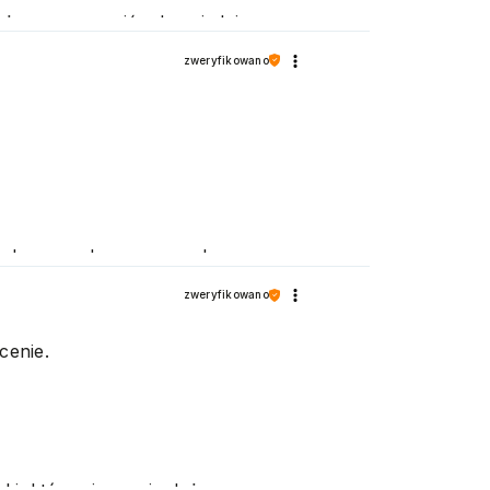
możemy zapewnić odpowiednią
zweryfikowano
i zachęcamy do ponownych
zweryfikowano
cenie.