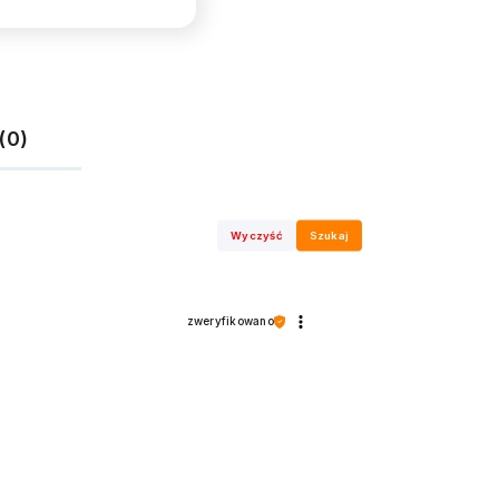
(0)
Wyczyść
Szukaj
zweryfikowano