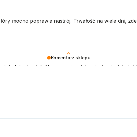
tóry mocno poprawia nastrój. Trwałość na wiele dni, zd
Komentarz sklepu
tak dobrej opinii. Naszym priorytetem jest satysfakcja kl
kujemy raz jeszcze i mamy nadzieję - do szybkiego zobac