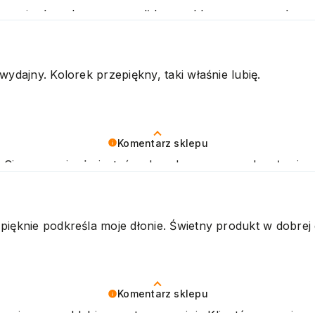
zymy się, że zakup przeszedł bezproblemowo, oraz, że 
ujemy raz jeszcze! Pozdrawiamy
wydajny. Kolorek przepiękny, taki właśnie lubię.
Komentarz sklepu
. Cieszymy się, że jesteś zadowolony z naszych usług 
drawiamy
pięknie podkreśla moje dłonie. Świetny produkt w dobrej 
Komentarz sklepu