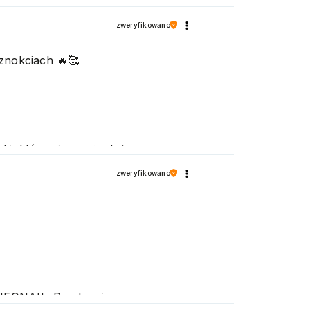
i, która cieszy się dużą
wiamy
zweryfikowano
aznokciach 🔥🥰
i, która cieszy się dużą
wiamy
zweryfikowano
e NEONAIL. Pozdrawiamy