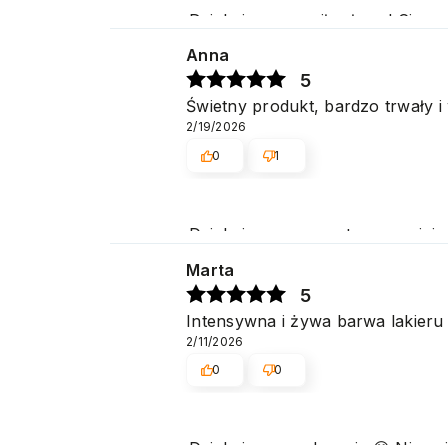
Dziękujemy za miłe słowa! Cies
obsługę naszym klientom. Dzięk
Anna
5
Świetny produkt, bardzo trwały i 
2/19/2026
0
1
Dziękujemy za pozytywną opinię
zakupów w naszym sklepie. Poz
Marta
5
Intensywna i żywa barwa lakieru 
2/11/2026
0
0