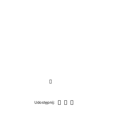
Następny
Udostępnij:
Udostępnij
Tweetuj
Pinterest