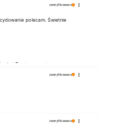
zweryfikowano
ecydowanie polecam. Świetnie
ienta i Twoja recenzja
zenia! Pozdrawiamy
zweryfikowano
zweryfikowano