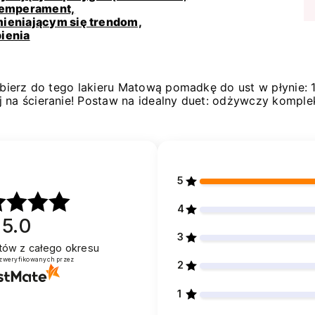
 temperament,
mieniającym się trendom,
ienia
obierz do tego lakieru Matową pomadkę do ust w płynie: 1
 na ścieranie! Postaw na idealny duet: odżywczy komple
5
4
5.0
3
ntów
z całego okresu
 zweryfikowanych przez
2
1