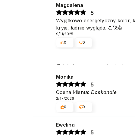
Magdalena
5
Wyjątkowo energetyczny kolor, k
kryje, ładnie wygląda. 💪🚀👍️
9/11/2025
0
0
Dziękujemy za pozostawienie nam 
potwierdza nasze wysiłki - dzię
Monika
5
Ocena klienta:
Doskonale
2/17/2026
0
0
Ewelina
5