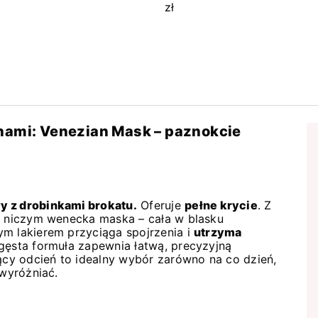
inami: Venezian Mask – paznokcie
y z drobinkami brokatu.
Oferuje
pełne krycie
. Z
je niczym wenecka maska – cała w blasku
ym lakierem przyciąga spojrzenia i
utrzyma
gęsta formuła zapewnia łatwą, precyzyjną
iący odcień to idealny wybór zarówno na co dzień,
 wyróżniać.