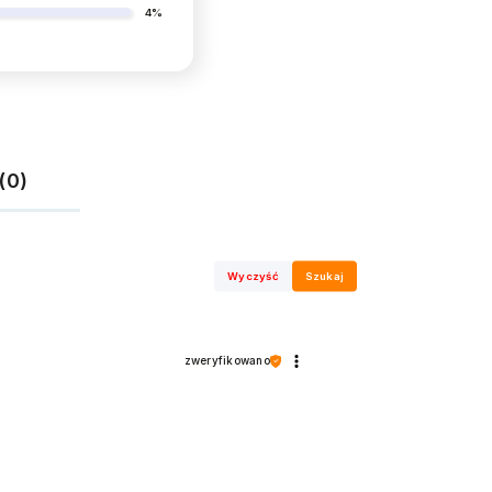
4%
(0)
Wyczyść
Szukaj
zweryfikowano