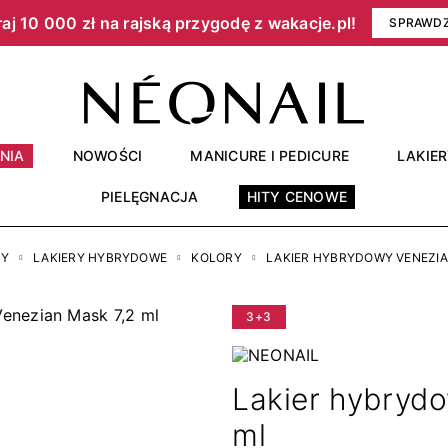
aj 10 000 zł na rajską przygodę z wakacje.pl!​
SPRAWD
NIA
NOWOŚCI
MANICURE I PEDICURE
LAKIE
PIELĘGNACJA
HITY CENOWE
RY
LAKIERY HYBRYDOWE
KOLORY
LAKIER HYBRYDOWY VENEZIA
3+3
Lakier hybryd
ml