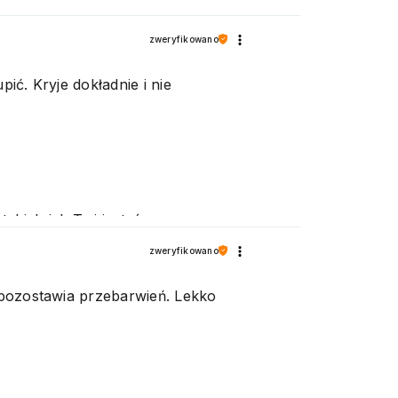
zweryfikowano
ić. Kryje dokładnie i nie
akich jak Ty i jesteśmy
zweryfikowano
e pozostawia przebarwień. Lekko