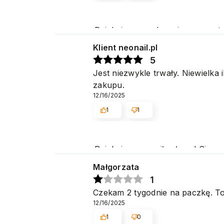
Dziękujemy serdecznie za pozyt
na jak najwyższym poziomie. P
Klient neonail.pl
5
Jest niezwykle trwały. Niewielka
zakupu.
12/16/2025
1
1
Dziękujemy za miłe słowa! Cies
obsługę naszym klientom. Dzięk
Małgorzata
1
Czekam 2 tygodnie na paczkę. To 
12/16/2025
1
0