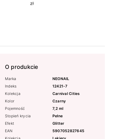
zł
O produkcie
Marka
NEONAIL
Indeks
12421-7
Kolekcja
Carnival Cities
Kolor
Czarny
Pojemność
7,2 ml
Stopień krycia
Pełne
Efekt
Glitter
EAN
5907052827645
Kolekcja
Lakiery