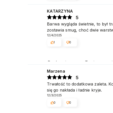
KATARZYNA
5
Barwa wygląda świetnie, to był tr
zostawia smug, choć dwie warstw
12/4/2025
1
0
Bardzo cieszy nas Twoja recenzj
zadowoleni, że nam się udało. M
Marzena
5
Trwałość to dodatkowa zaleta. Ko
się go nakłada i ładnie kryje.
12/3/2025
0
0