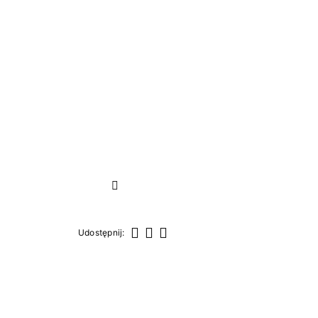
Następny
Udostępnij:
Udostępnij
Tweetuj
Pinterest