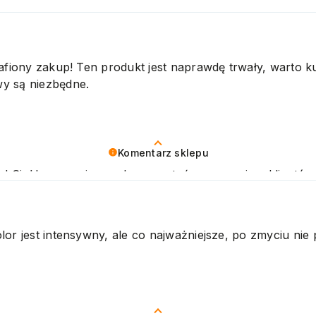
afiony zakup! Ten produkt jest naprawdę trwały, warto kup
y są niezbędne.
Komentarz sklepu
a! Ciężko pracujemy, aby sprostać wymaganiom klientów t
amy nadzieję, że do nas wrócisz :) Pozdrawiamy
lor jest intensywny, ale co najważniejsze, po zmyciu ni