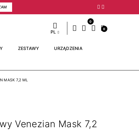
ZAM
Następny
0
0
PL
RY
ZESTAWY
URZĄDZENIA
N MASK 7,2 ML
owy Venezian Mask 7,2