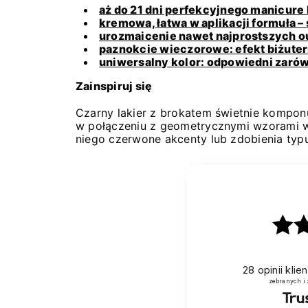
aż do 21 dni perfekcyjnego manicure 
kremowa, łatwa w aplikacji formuła –
urozmaicenie nawet najprostszych o
paznokcie wieczorowe: efekt biżuter
uniwersalny kolor: odpowiedni zarówn
Zainspiruj się
Czarny lakier z brokatem świetnie komponu
w połączeniu z geometrycznymi wzorami w 
niego czerwone akcenty lub zdobienia typu
28
opinii kli
zebranych i