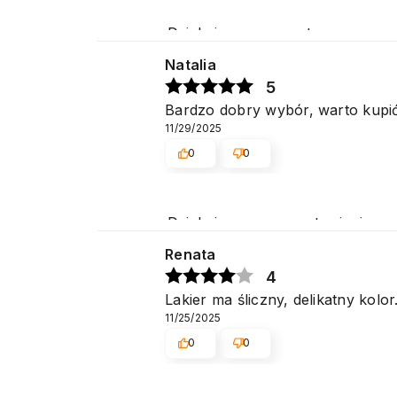
Dziękujemy za pozytywną ocenę 
Natalia
5
Bardzo dobry wybór, warto kupić
11/29/2025
0
0
Dziękujemy za pozostawienie nam 
potwierdza nasze wysiłki - dzię
Renata
4
Lakier ma śliczny, delikatny kol
11/25/2025
0
0