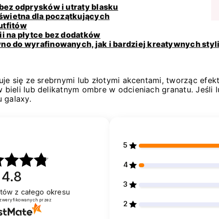
bez odprysków i utraty blasku
 świetna dla początkujących
utfitów
ii na płytce bez dodatków
o do wyrafinowanych, jak i bardziej kreatywnych styli
je się ze srebrnymi lub złotymi akcentami, tworząc efe
bieli lub delikatnym ombre w odcieniach granatu. Jeśli
 galaxy.
5
4
4.8
3
entów
z całego okresu
 zweryfikowanych przez
2