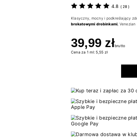
4.8
(
28
)
Klasyczny, mocny i podkreślający zd
brokatowymi drobinkami
, Venezian 
39,99 zł
brutto
Cena za 1 ml: 5,55 zł