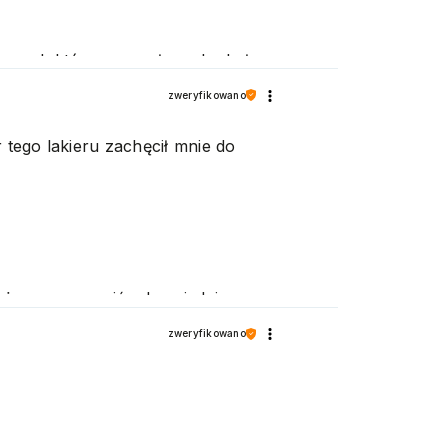
 produktów oraz usług, aby były
zweryfikowano
 tego lakieru zachęcił mnie do
możemy zapewnić odpowiednią
zweryfikowano