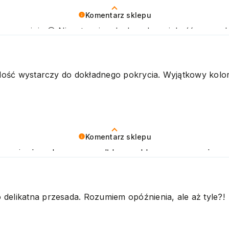
Komentarz sklepu
ywną opinię 😊 Nieustannie udoskonalamy jakość naszych
ozdrawiamy
 ilość wystarczy do dokładnego pokrycia. Wyjątkowy kolor
Komentarz sklepu
zymy się, że zakup przeszedł bezproblemowo, oraz, że 
ujemy raz jeszcze! Pozdrawiamy
delikatna przesada. Rozumiem opóźnienia, ale aż tyle?!