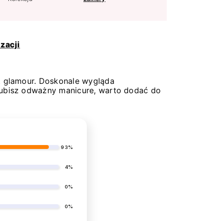
zacji
kt glamour. Doskonale wygląda
 lubisz odważny manicure, warto dodać do
93%
4%
0%
0%