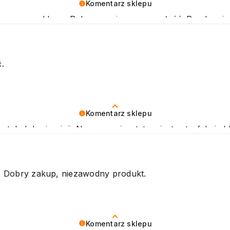
Komentarz sklepu
naszego sklepu. Polecamy się na przyszłość. Pozdrawi
.
Komentarz sklepu
tak dobrej opinii. Naszym priorytetem jest satysfakcja kl
kujemy raz jeszcze i mamy nadzieję - do szybkiego zobac
or. Dobry zakup, niezawodny produkt.
Komentarz sklepu