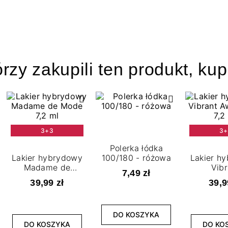
órzy zakupili ten produkt, kup
3+3
3+
Polerka łódka
Lakier hybrydowy
100/180 - różowa
Lakier h
Madame de
Vibr
7,49 zł
Mode 7,2 ml
Awakenin
39,99 zł
39,9
DO KOSZYKA
DO KOSZYKA
DO KO