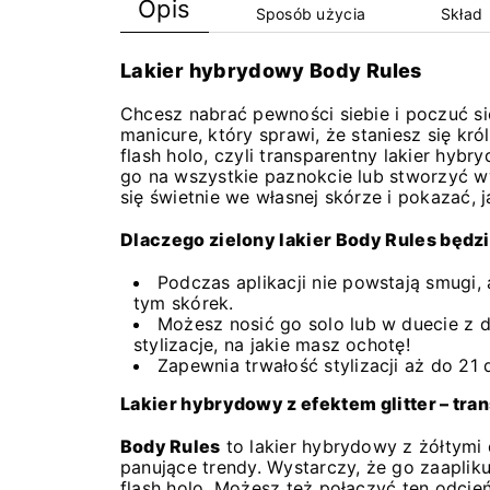
Opis
Sposób użycia
Skład
Lakier hybrydowy Body Rules
Chcesz nabrać pewności siebie i poczuć 
manicure, który sprawi, że staniesz się kr
flash holo, czyli transparentny lakier hy
go na wszystkie paznokcie lub stworzyć w
się świetnie we własnej skórze i pokazać, 
Dlaczego zielony lakier Body Rules będzi
Podczas aplikacji nie powstają smugi, 
tym skórek.
Możesz nosić go solo lub w duecie z
stylizacje, na jakie masz ochotę!
Zapewnia trwałość stylizacji aż do 21 d
Lakier hybrydowy z efektem glitter – tra
Body Rules
to lakier hybrydowy z żółtymi 
panujące trendy. Wystarczy, że go zaapliku
flash holo. Możesz też połączyć ten odci