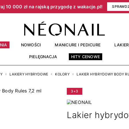
aj 10 000 zł na rajską przygodę z wakacje.pl!​
SPRAWD
NIA
NOWOŚCI
MANICURE I PEDICURE
LAKIE
PIELĘGNACJA
HITY CENOWE
RY
LAKIERY HYBRYDOWE
KOLORY
LAKIER HYBRYDOWY BODY RU
3+3
Lakier hybrydo