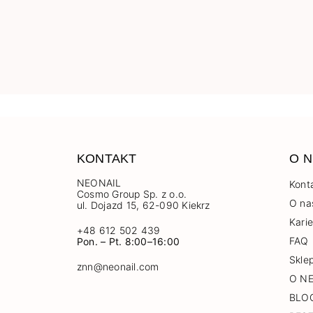
KONTAKT
O N
NEONAIL
Kont
Cosmo Group Sp. z o.o.
O na
ul. Dojazd 15, 62-090 Kiekrz
Kari
+48 612 502 439
FAQ
Pon. – Pt. 8:00–16:00
Skle
znn@neonail.com
O N
BLO