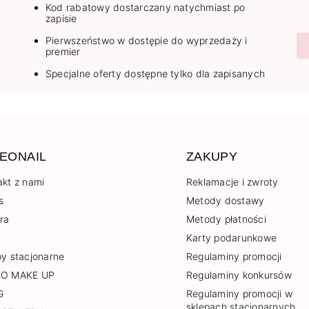
Kod rabatowy dostarczany natychmiast po
zapisie
Pierwszeństwo w dostępie do wyprzedaży i
premier
Specjalne oferty dostępne tylko dla zapisanych
EONAIL
ZAKUPY
akt z nami
Reklamacje i zwroty
s
Metody dostawy
era
Metody płatności
Karty podarunkowe
py stacjonarne
Regulaminy promocji
EO MAKE UP
Regulaminy konkursów
G
Regulaminy promocji w
sklepach stacjonarnych