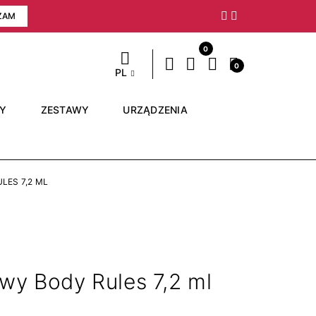
ZAM
Następny
0
0
PL
RY
ZESTAWY
URZĄDZENIA
LES 7,2 ML
wy Body Rules 7,2 ml