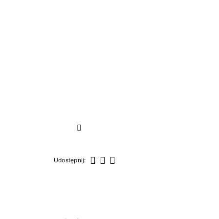
Następny
Udostępnij:
Udostępnij
Tweetuj
Pinterest