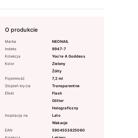
O produkcie
Marka
NEONAIL
Indeks
9947-7
Kolekcja
You're A Goddess
Kolor
Zielony
Źółty
Pojemność
7,2 ml
Stopień krycia
Transparentne
Efekt
Flash
Glitter
Holograficzny
Inspiracja na
Lato
Wakacje
EAN
5904553625060
Kolekcja
Lakiery