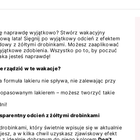
się naprawdę wyjątkowo? Stwórz wakacyjny
ólową lata! Sięgnij po wyjątkowy odcień z efektem
brydowy z żółtymi drobinkami. Możesz zaaplikować
yjątkowe zdobienia. Wszystko po to, by poczuć
jaka jesteś naprawdę!
e rządzić w te wakacje?
a formuła lakieru nie spływa, nie zalewając przy
 dopasowanym lakierem – możesz tworzyć takie
ni!
nsparentny odcień z żółtymi drobinkami
drobinkami, który świetnie wpisuje się w aktualnie
jesz, a w kilka chwil uzyskasz zjawiskowy efekt
eń z idealnie dobranym do niego kolorem
Don’t