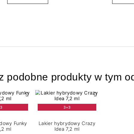
z podobne produkty w tym od
+3
3+3
ydowy Funky
Lakier hybrydowy Crazy
,2 ml
Idea 7,2 ml