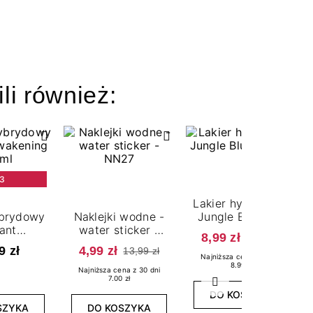
ili również:
3
Lakier hybrydowy
ybrydowy
Naklejki wodne -
Jungle Blush 7,2
ant
water sticker -
ml
8,99 zł
39,99 zł
g 7,2 ml
NN27
9 zł
4,99 zł
13,99 zł
Najniższa cena z 30 dni
8.99 zł
Najniższa cena z 30 dni
7.00 zł
Następny
DO KOSZYKA
SZYKA
DO KOSZYKA