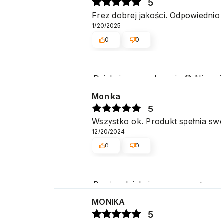
5
Frez dobrej jakości. Odpowiedni
1/20/2025
0
0
Dziękujemy serdecznie 😊 Niezmie
popularnością zarówno w użytk
Monika
5
Wszystko ok. Produkt spełnia swo
12/20/2024
0
0
Bardzo dziękujemy za pozytywną 
Cieszymy się, że spełniliśmy Pa
MONIKA
5