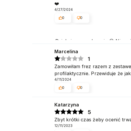
❤️
4/27/2024
0
0
Dziękujemy serdecznie 😊 Niezmie
popularnością zarówno w użytk
Marcelina
1
Zamowiłam frez razem z zestawem
profilaktycznie. Przewiduje że ja
4/11/2024
0
0
Katarzyna
5
Zbyt krótki czas żeby ocenić trw
12/11/2023