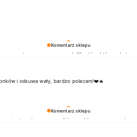
Komentarz sklepu
 nas pozytywna opinia naszych Klientów, którzy chętnie
łonków i odsuwa wały, bardzo polecam!❤️🔥
Komentarz sklepu
zymy się, że zakup przeszedł bezproblemowo, oraz, że 
ujemy raz jeszcze! Pozdrawiamy