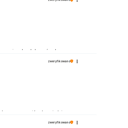
 wracają, aby dokonać zakupu.
zweryfikowano
możemy zapewnić odpowiednią
zweryfikowano