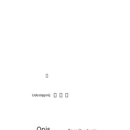
Następny
Udostępnij:
Udostępnij
Tweetuj
Pinterest
Opis