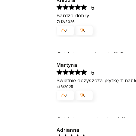
5
Bardzo dobry
7/12/2026
0
0
Dziękujemy serdecznie 😊 Cieszy
Pozdrawiamy
Martyna
5
Świetnie oczyszcza płytkę z nab
4/6/2025
0
0
Dziękujemy za miłe słowa! Cies
obsługę naszym klientom. Dzięk
Adrianna