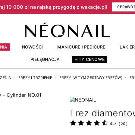
aj 10 000 zł na rajską przygodę z wakacje.pl!​
SPRAWD
NIA
NOWOŚCI
MANICURE I PEDICURE
LAKIE
PIELĘGNACJA
HITY CENOWE
ZENIA
FREZY I TRZPIENIE
FREZY (W TYM ZESTAWY FREZÓW)
FR
Frez diamento
4.7
(
20
)