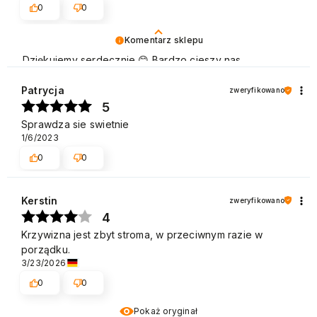
0
0
Komentarz sklepu
Dziękujemy serdecznie 😊 Bardzo cieszy nas
zadowolenie z udanych zakupów w sklepie NEONAIL.
Pozdrawiamy
Patrycja
zweryfikowano
5
Sprawdza sie swietnie
1/6/2023
0
0
Kerstin
zweryfikowano
4
Krzywizna jest zbyt stroma, w przeciwnym razie w
porządku.
3/23/2026
0
0
Pokaż oryginał