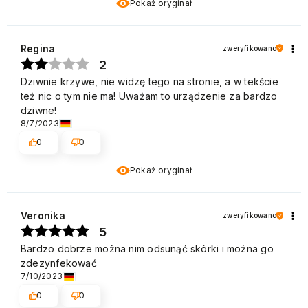
Pokaż oryginał
Regina
zweryfikowano
2
Dziwnie krzywe, nie widzę tego na stronie, a w tekście
też nic o tym nie ma! Uważam to urządzenie za bardzo
dziwne!
8/7/2023
0
0
Pokaż oryginał
Veronika
zweryfikowano
5
Bardzo dobrze można nim odsunąć skórki i można go
zdezynfekować
7/10/2023
0
0