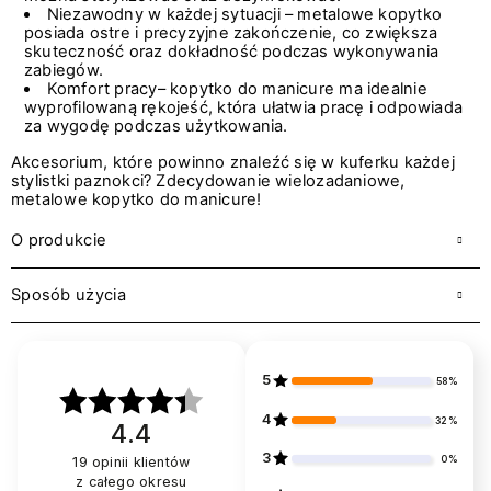
Niezawodny w każdej sytuacji – metalowe kopytko
posiada ostre i precyzyjne zakończenie, co zwiększa
skuteczność oraz dokładność podczas wykonywania
zabiegów.
Komfort pracy– kopytko do manicure ma idealnie
wyprofilowaną rękojeść, która ułatwia pracę i odpowiada
za wygodę podczas użytkowania.
Akcesorium, które powinno znaleźć się w kuferku każdej
stylistki paznokci? Zdecydowanie wielozadaniowe,
metalowe kopytko do manicure!
O produkcie
Sposób użycia
5
58%
4
32%
4.4
3
0%
19
opinii klientów
z całego okresu