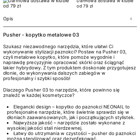
Darmowa dostawa w klubie
od 79 zł
Opis
Pusher - kopytko metalowe 03
Szukasz niezawodnego narzędzia, które ułatwi Ci
wykonywanie stylizacji paznokci? Postaw na Pusher 03,
czyli metalowe kopytko, które pomoże wygodnie i
naprawdę precyzyjnie opracować skórki oraz ściągnąć
lakier hybrydowy. Z tym produktem doskonale przygotujesz
dłonie, do wykonywania dalszych zabiegów w
profesjonalny i szybki sposób!
Dlaczego Pusher 03 to narzędzie, które powinno się
znaleźć w każdej kosmetyczce?
Elegancki design – kopytko do paznokci NEONAIL to
profesjonalne narzędzie, które świetnie sprawdzi się w
dłoniach zaawansowanych, jak i początkujących stylistek.
Najwyższa jakość – narzędzie zostało wykonane z
wysokiej jakości stali nierdzewnej.
Łatwy do utrzymania w czystości – pusher do paznokci
można sterylizować oraz dezynfekować.