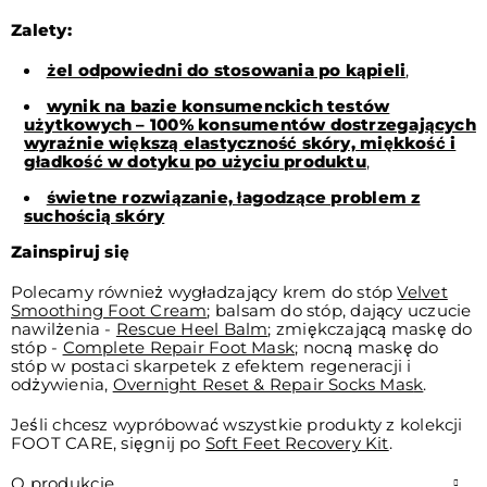
Zalety:
żel odpowiedni do stosowania po kąpieli
,
wynik na bazie konsumenckich testów
użytkowych – 100% konsumentów dostrzegających
wyraźnie większą elastyczność skóry, miękkość i
gładkość w dotyku po użyciu produktu
,
świetne rozwiązanie, łagodzące problem z
suchością skóry
Zainspiruj się
Polecamy również wygładzający krem do stóp
V
elvet
Smoothing Foot Cream
; balsam do stóp, dający uczucie
nawilżenia -
Rescue Heel Balm
; zmiękczającą maskę do
stóp -
Complete Repair Foot Mask
; nocną maskę do
stóp w postaci skarpetek z efektem regeneracji i
odżywienia,
Overnight Reset & Repair Socks Mas
k
.
Jeśli chcesz wypróbować wszystkie produkty z kolekcji
FOOT CARE, sięgnij po
Soft Feet Recovery Kit
.
O produkcie