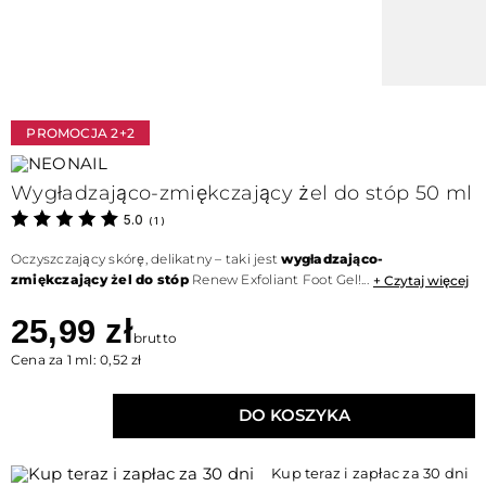
PROMOCJA 2+2
Wygładzająco-zmiękczający żel do stóp 50 ml
5.0
(
1
)
Oczyszczający skórę, delikatny – taki jest
wygładzająco-
zmiękczający
żel do stóp
Renew Exfoliant Foot Gel!...
+ Czytaj więcej
25,99 zł
brutto
Cena za 1 ml: 0,52 zł
DO KOSZYKA
Kup teraz i zapłac za 30 dni