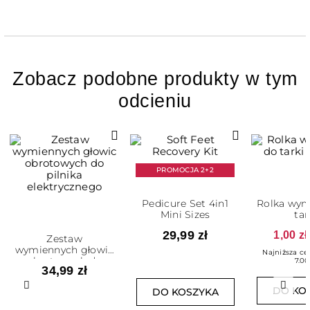
Zobacz podobne produkty w tym
odcieniu
PROMOCJA 2+2
Pedicure Set 4in1
Rolka wym
Mini Sizes
tar
29,99 zł
1,00 zł
Zestaw
wymiennych głowic
Najniższa ce
obrotowych do
7.00
34,99 zł
pilnika
elektrycznego
Poprzedni
Nast
DO KO
DO KOSZYKA