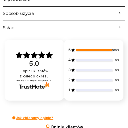
Sposób użycia
Skład
5
100%
4
0%
5.0
3
0%
1
opinii klientów
z całego okresu
2
0%
zebranych i zweryfikowanych przez
1
0%
Jak zbieramy opinie?
Opinie klientów