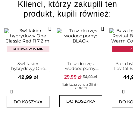
Klienci, którzy zakupili ten
produkt, kupili również:
GOTOWA W 15 MIN
3+
3w1 lakier
Tusz do rzęs
Baza hy
hybrydowy One
wodoodporny:
Revital B
Classic Red 11 7,2 ml
BLACK
Warm Cove
42,99 zł
29,99 zł
44,9
54,99 zł
Najniższa cena z 30 dni
25.00 zł
Poprzedni
Nast
DO KOSZYKA
DO KOSZYKA
DO KO