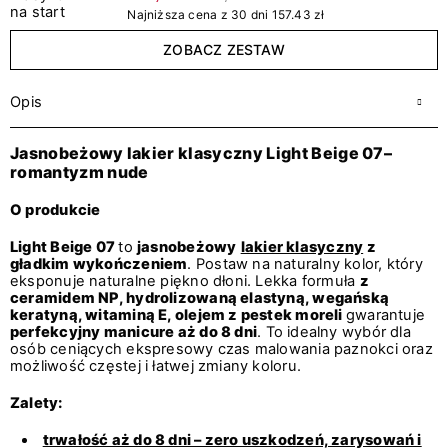
Najniższa cena z 30 dni 157.43 zł
ZOBACZ ZESTAW
Opis
Jasnobeżowy lakier klasyczny Light Beige 07–
romantyzm nude
O produkcie
Light Beige 07
to
jasnobeżowy
lakier klasyczny
z
gładkim wykończeniem
. Postaw na naturalny kolor, który
eksponuje naturalne piękno dłoni. Lekka formuła
z
ceramidem NP, hydrolizowaną elastyną, wegańską
keratyną, witaminą E, olejem z pestek moreli
gwarantuje
perfekcyjny manicure aż do 8 dni
. To idealny wybór dla
osób ceniących ekspresowy czas malowania paznokci oraz
możliwość częstej i łatwej zmiany koloru.
Zalety:
trwałość aż do 8 dni – zero uszkodzeń, zarysowań i