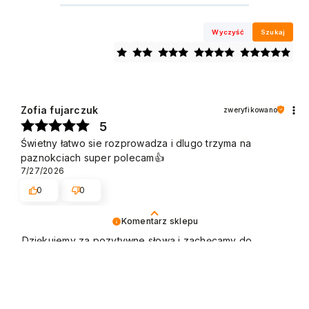
Wyczyść
Szukaj
Zofia fujarczuk
zweryfikowano
5
Świetny łatwo sie rozprowadza i dlugo trzyma na
paznokciach super polecam👍️
7/27/2026
0
0
Komentarz sklepu
Dziękujemy za pozytywne słowa i zachęcamy do
ponownych zakupów. Pozdrawiamy