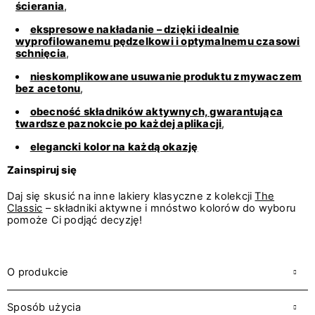
ścierania
,
ekspresowe nakładanie – dzięki idealnie
wyprofilowanemu pędzelkowi i optymalnemu czasowi
schnięcia
,
nieskomplikowane usuwanie produktu zmywaczem
bez acetonu
,
obecność składników aktywnych, gwarantująca
twardsze paznokcie po każdej aplikacji
,
elegancki kolor na każdą okazję
Zainspiruj się
Daj się skusić na inne lakiery klasyczne z kolekcji
The
Classic
– składniki aktywne i mnóstwo kolorów do wyboru
pomoże Ci podjąć decyzję!
O produkcie
Sposób użycia