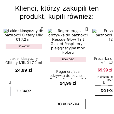
Klienci, którzy zakupili ten
produkt, kupili również:
NOWOŚĆ
Lakier klasyczny
Frezarka d
NOWOŚĆ
Glittery Milk 01 7,2 ml
Mini U
24,99 zł
69,99 zł
Regenerująca
odżywka do paznokci
Najniższa ce
Glazed Raspberry 7,2
199.9
24,99 zł
ml
Poprzedni
Nast
DO KO
ZOBACZ
DO KOSZYKA