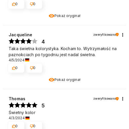
0
0
Pokaż oryginał
Jacqueline
zweryfikowano
4
Taka świetna kolorystyka. Kocham to. Wytrzymałość na
paznokciach po tygodniu jest nadal świetna.
4/5/2024
0
0
Pokaż oryginał
Thomas
zweryfikowano
5
Świetny kolor
4/3/2024
0
0