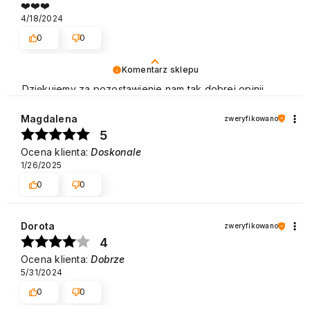
❤️❤️❤️
4/18/2024
0
0
Komentarz sklepu
Dziękujemy za pozostawienie nam tak dobrej opinii.
Naszym priorytetem jest satysfakcja klienta i Twoja
recenzja potwierdza nasze wysiłki - dziękujemy raz
Magdalena
zweryfikowano
jeszcze i mamy nadzieję - do szybkiego zobaczenia!
5
Pozdrawiamy
Ocena klienta:
Doskonale
1/26/2025
0
0
Dorota
zweryfikowano
4
Ocena klienta:
Dobrze
5/31/2024
0
0