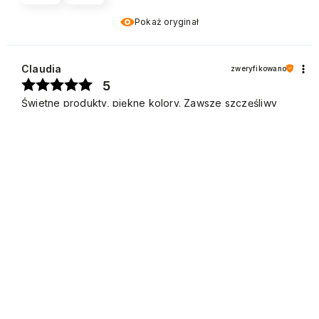
Pokaż oryginał
Claudia
zweryfikowano
5
Świetne produkty, piękne kolory. Zawsze szczęśliwy
3/25/2024
0
0
Pokaż oryginał
Valentina
zweryfikowano
4
Ocena klienta:
Dobrze
1/19/2026
0
0