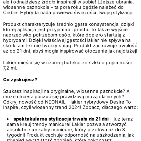
ale i odnajdziesz źródło inspiracji w sobie! Lżejsze ubrania,
wiosenne paznokcie – ta pora roku będzie należeć do
Ciebie! Hybryda nada powiewu świeżości Twojej stylizacji.
Produkt charakteryzuje średnio gęsta konsystencja, dzięki
której aplikacja jest przyjemna i prosta. To także wyjście
naprzeciwko potrzebom osób, które dopiero startują z
hybrydami. Dzięki właściwej gęstości lakier nie spływa na
skórki ani też nie tworzy smug. Produkt zachowuje trwałość
aż do 21 dni, abyś mogła inspirować otoczenie jak najdłużej!
Lakier mieści się w czarnej butelce ze szkła o pojemności
7,2 ml.
Co zyskujesz?
Szukasz inspiracji na oryginalne, wiosenne paznokcie? A
może chcesz poczuć się prawdziwą muzą dla innych?
Odkryj nowość od NEONAIL – lakier hybrydowy Desire To
Inspire, czyli wiosenny trend 2024! Zobacz, dlaczego warto:
spektakularna stylizacja trwała do 21 dni
– już teraz
sama kreuj trendy manicure! Lakier pozwala stworzyć
absolutnie unikalny manicure, który przetrwa aż do 3
tygodni! Produkt cechuje odporność na uszkodzenia, jak
również wyrazistość zdobień, którą pokochasz.