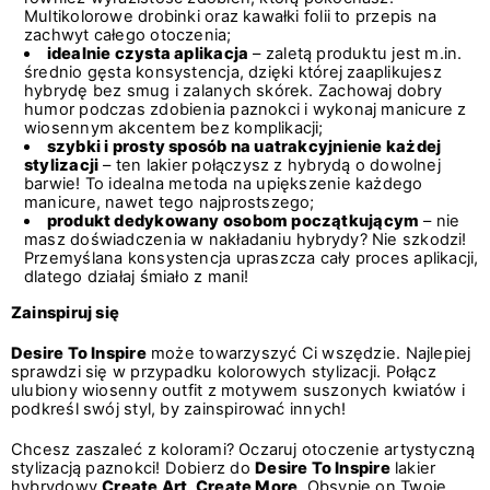
Multikolorowe drobinki oraz kawałki folii to przepis na
zachwyt całego otoczenia;
idealnie czysta aplikacja
– zaletą produktu jest m.in.
średnio gęsta konsystencja, dzięki której zaaplikujesz
hybrydę bez smug i zalanych skórek. Zachowaj dobry
humor podczas zdobienia paznokci i wykonaj manicure z
wiosennym akcentem bez komplikacji;
szybki i prosty sposób na uatrakcyjnienie każdej
stylizacji
– ten lakier połączysz z hybrydą o dowolnej
barwie! To idealna metoda na upiększenie każdego
manicure, nawet tego najprostszego;
produkt dedykowany osobom początkującym
– nie
masz doświadczenia w nakładaniu hybrydy? Nie szkodzi!
Przemyślana konsystencja upraszcza cały proces aplikacji,
dlatego działaj śmiało z mani!
Zainspiruj się
Desire To Inspire
może towarzyszyć Ci wszędzie. Najlepiej
sprawdzi się w przypadku kolorowych stylizacji. Połącz
ulubiony wiosenny outfit z motywem suszonych kwiatów i
podkreśl swój styl, by zainspirować innych!
Chcesz zaszaleć z kolorami? Oczaruj otoczenie artystyczną
stylizacją paznokci! Dobierz do
Desire To Inspire
lakier
hybrydowy
Create Art, Create More
. Obsypie on Twoje