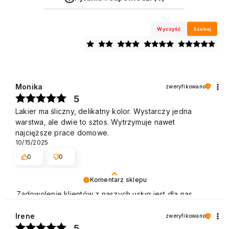
Wyczyść
Szukaj
Monika
zweryfikowano
5
Lakier ma śliczny, delikatny kolor. Wystarczy jedna
warstwa, ale dwie to sztos. Wytrzymuje nawet
najcięższe prace domowe.
10/15/2025
0
0
Komentarz sklepu
Zadowolenie klientów z naszych usług jest dla nas
bardzo ważne i cieszymy się, że w tym przypadku tak
właśnie było. Pozdrawiamy
Irene
zweryfikowano
5