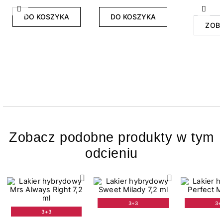
Poprzedni
Nast
DO KOSZYKA
DO KOSZYKA
ZOB
Zobacz podobne produkty w tym
odcieniu
3+3
3+
3+3