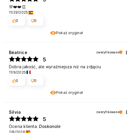
💯❤️❤️👏
11/29/2025
0
0
Pokaż oryginał
Béatrice
zweryfikowano
5
Dobra jakość, ale wyraźniejsza niż na zdjęciu
11/9/2025
0
0
Pokaż oryginał
Silvia
zweryfikowano
5
Ocena klienta:
Doskonale
2/8/2026