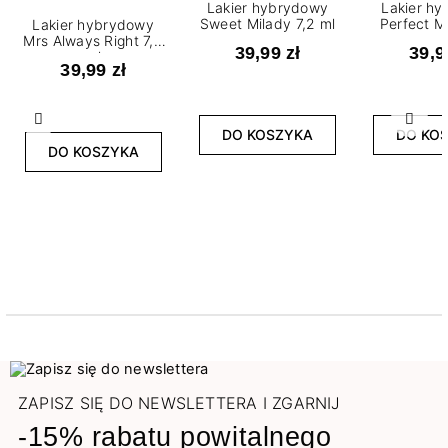
Lakier hybrydowy
Lakier h
Sweet Milady 7,2 ml
Perfect Mi
Lakier hybrydowy
Mrs Always Right 7,2
39,99 zł
39,9
ml
39,99 zł
Poprzedni
Nast
DO KOSZYKA
DO KO
DO KOSZYKA
ZAPISZ SIĘ DO NEWSLETTERA I ZGARNIJ
-15% rabatu powitalnego