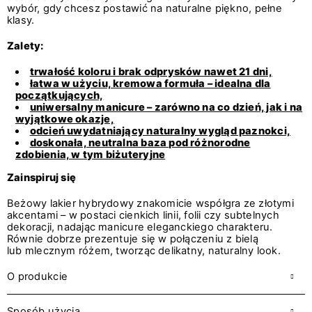
wybór, gdy chcesz postawić na naturalne piękno, pełne
klasy.
Zalety:
trwałość koloru i brak odprysków nawet 21 dni,
łatwa w użyciu, kremowa formuła – idealna dla
początkujących,
uniwersalny manicure – zarówno na co dzień, jak i na
wyjątkowe okazje,
odcień uwydatniający naturalny wygląd paznokci,
doskonała, neutralna baza pod różnorodne
zdobienia, w tym biżuteryjne
Zainspiruj się
Beżowy lakier hybrydowy znakomicie współgra ze złotymi
akcentami – w postaci cienkich linii, folii czy subtelnych
dekoracji, nadając manicure eleganckiego charakteru.
Równie dobrze prezentuje się w połączeniu z bielą
lub mlecznym różem, tworząc delikatny, naturalny look.
O produkcie
Sposób użycia