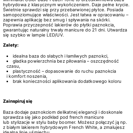
hybrydowa z klasycznym wykończeniem. Daje pełne krycie.
Świetnie sprawdzi się przy przebarwionej płytce. Posiada
samopoziomujące właściwości. Jest łatwa w opracowaniu –
zapewnia aplikację bez smug i spływania na skórki.
Poprawia przyczepność lakierów do płytki paznokcia,
gwarantując naturalny trwały manicure do 21 dni. Utwardza
się szybko w lampie LED/UV.
Zalety:
idealna baza do słabych i łamliwych paznokci,
gładka powierzchnia bez piłowania – oszczędność
czasu,
plastyczność – dopasowanie do ruchu paznokcia
i komfort noszenia,
brak konieczności aplikowania dodatkowego koloru
Zainspiruj się
Baza dodaje paznokciom delikatnej elegancji i doskonale
sprawdza się jako podkład pod french manicure
lub stylizacje w stylu baby boomer. Możesz połączyć ją np.
z białym lakierem hybrydowym French White, a zmalujesz
idealną linię uśmiechu.