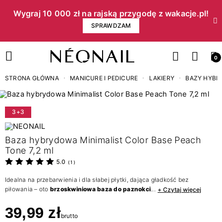
Wygraj 10 000 zł na rajską przygodę z wakacje.pl!​
SPRAWDZAM
0
STRONA GŁÓWNA
MANICURE I PEDICURE
LAKIERY
BAZY HYB
3+3
Baza hybrydowa Minimalist Color Base Peach
Tone 7,2 ml
5.0
(
1
)
Idealna na przebarwienia i dla słabej płytki, dająca gładkość bez
piłowania – oto
brzoskwiniowa baza do paznokci
...
+ Czytaj więcej
39,99 zł
brutto