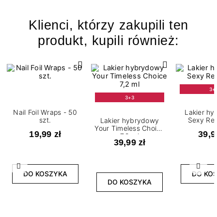
Klienci, którzy zakupili ten
produkt, kupili również:
3+
3+3
Nail Foil Wraps - 50
Lakier h
szt.
Sexy Red
Lakier hybrydowy
Your Timeless Choice
19,99 zł
39,9
7,2 ml
39,99 zł
Poprzedni
Nast
DO KOSZYKA
DO KO
DO KOSZYKA