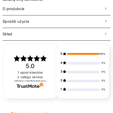
O produkcie
Sposób użycia
Skład
5
100%
4
0%
5.0
3
0%
1
opinii klientów
z całego okresu
2
0%
zebranych i zweryfikowanych przez
1
0%