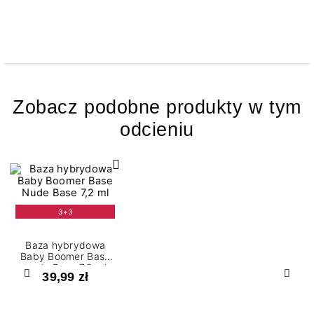
Zobacz podobne produkty w tym
odcieniu
3+3
Baza hybrydowa
Baby Boomer Base
Nude Base 7,2 ml
39,99 zł
Poprzedni
Nast