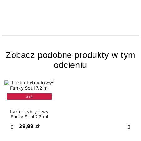
Zobacz podobne produkty w tym
odcieniu
3+3
Lakier hybrydowy
Funky Soul 7,2 ml
39,99 zł
Poprzedni
Nast