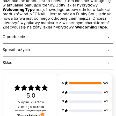
paznokci. W końcu jest to barwa, która idealnie wpisuje się
w aktualnie panujące trendy. Żółty lakier hybrydowy
Welcoming Type
ma już swojego odpowiednika w kolekcji
produktów od NEONAIL. Jest to odcień Funky Soul, jednak
nowa barwa jest od niego odrobinę ciemniejsza. Chcesz
stworzyć wyjątkowy manicure z wiosennym charakterem?
Zdecyduj się na żółty lakier hybrydowy
Welcoming Type
.
O produkcie
Sposób użycia
Skład
5
100%
4
0%
5.0
3
0%
5
opinii klientów
z całego okresu
2
0%
zebranych i zweryfikowanych przez