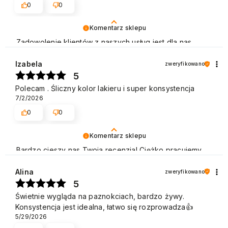
0
0
Komentarz sklepu
Zadowolenie klientów z naszych usług jest dla nas
bardzo ważne i cieszymy się, że w tym przypadku tak
właśnie było. Pozdrawiamy
Izabela
zweryfikowano
5
Polecam . Śliczny kolor lakieru i super konsystencja
7/2/2026
0
0
Komentarz sklepu
Bardzo cieszy nas Twoja recenzja! Ciężko pracujemy,
aby sprostać wymaganiom klientów takich jak Ty i
jesteśmy zadowoleni, że nam się udało. Mamy nadzieję,
Alina
zweryfikowano
że do nas wrócisz :) Pozdrawiamy
5
Świetnie wygląda na paznokciach, bardzo żywy.
Konsystencja jest idealna, łatwo się rozprowadza👍️
5/29/2026