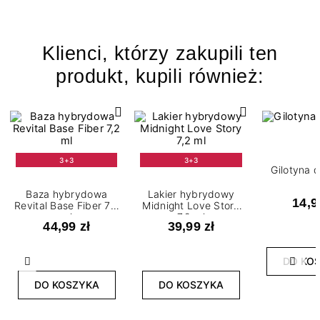
Klienci, którzy zakupili ten
produkt, kupili również:
3+3
3+3
Gilotyna 
Baza hybrydowa
Lakier hybrydowy
14,9
Revital Base Fiber 7,2
Midnight Love Story
ml
7,2 ml
44,99 zł
39,99 zł
DO KO
Poprzedni
Nast
DO KOSZYKA
DO KOSZYKA