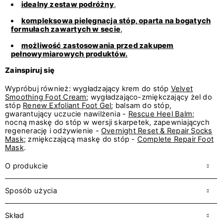
idealny zestaw podróżny
,
kompleksowa pielęgnacja stóp, oparta na bogatych
formułach zawartych w secie
,
możliwość zastosowania przed zakupem
pełnowymiarowych produktów.
Zainspiruj się
Wypróbuj również: wygładzający krem do stóp
Velvet
Smoothing Foot Cream
; wygładzająco-zmiękczający żel do
stóp
Renew Exfoliant Foot Gel
; balsam do stóp,
gwarantujący uczucie nawilżenia -
Rescue Heel Balm
;
nocną maskę do stóp w wersji skarpetek, zapewniających
regenerację i odżywienie -
Overnight Reset & Repair Socks
Mask
; zmiękczającą maskę do stóp -
Complete Repair Foot
Mask
.
O produkcie
Sposób użycia
Skład