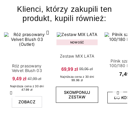
Klienci, którzy zakupili ten
produkt, kupili również:
NOWOŚĆ
Zestaw MIX LATA
Pilnik sz
100/180 
Róż prasowany
69,99 zł
99,96 zł
Velvet Blush 03
7,49
Najniższa cena z 30 dni
9,49 zł
47,99 zł
99.96 zł
Najniższa cena z 30 dni
47.99 zł
SKOMPONUJ
Poprzedni
Nast
ZESTAW
DO KO
ZOBACZ