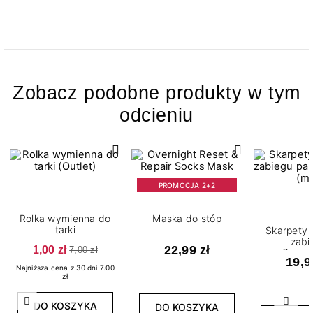
Zobacz podobne produkty w tym
odcieniu
PROMOCJA 2+2
Rolka wymienna do
Maska do stóp
tarki
Skarpety 
zabi
1,00 zł
22,99 zł
7,00 zł
parafinowe
19,9
(mix ko
Najniższa cena z 30 dni 7.00
zł
Poprzedni
Nast
DO KOSZYKA
DO KOSZYKA