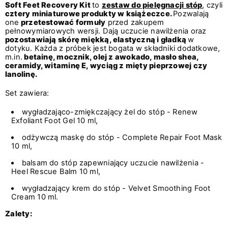
Soft Feet Recovery Kit
to
zestaw do pielęgnacji stóp
, czyli
cztery miniaturowe produkty w książeczce.
Pozwalają
one
przetestować formuły
przed zakupem
pełnowymiarowych wersji. Dają uczucie nawilżenia oraz
pozostawiają skórę miękką, elastyczną i gładką
w
dotyku. Każda z próbek jest bogata w składniki dodatkowe,
m.in
.
betainę, mocznik, olej z awokado, masło shea,
ceramidy, witaminę E, wyciąg z mięty pieprzowej czy
lanolinę.
Set zawiera:
wygładzająco-zmiękczający żel do stóp - Renew
Exfoliant Foot Gel 10 ml,
odżywczą maskę do stóp - Complete Repair Foot Mask
10 ml,
balsam do stóp zapewniający uczucie nawilżenia -
Heel Rescue Balm 10 ml,
wygładzający krem do stóp - Velvet Smoothing Foot
Cream 10 ml.
Zalety: