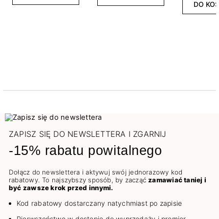
DO KO
ZAPISZ SIĘ DO NEWSLETTERA I ZGARNIJ
-15% rabatu powitalnego
Dołącz do newslettera i aktywuj swój jednorazowy kod
rabatowy. To najszybszy sposób, by zacząć
zamawiać taniej i
być zawsze krok przed innymi.
Kod rabatowy dostarczany natychmiast po zapisie
Pierwszeństwo w dostępie do wyprzedaży i premier