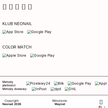
Facebook
Instagram
Pinterest
YouTube
TikTok
KLUB NEONAIL
COLOR MATCH
Metody
płatności:
Metody dostawy:
Copyright:
Wdrożenie:
Neonail 2026
Waynet
PL