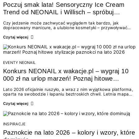
Poczuj smak lata! Sensoryczny Ice Cream
Trend od NEONAIL i Willisch – spróbuj
nowych lodów i odbierz prezent!
Czy jedzenie może zachwycać wyglądem tak bardzo, jak
dopracowany manicure, a ulubione kosmetyki – przywoływać
smak najpiękniejszych wakacyjnych wspomnień? Połączenie
świata beauty i oszałamiających deserów to coś więcej niż
Czytaj więcej
chwilowa moda. To zaproszenie do celebracji chwili wszystkimi
zmysłami: przez soczysty kolor, aksamitną teksturę,
orzeźwiający zapach i słodki akcent na podniebieniu. Tego lata
NEONAIL łączy siły z marką Willisch, tworząc unikalny projekt na
styku jedzenia i piękna....
EVENTY NEONAIL
Konkurs NEONAIL x wakacje.pl – wygraj 10
000 zł na urlop marzeń! Poznaj hitowe
stylizacje paznokci na lato 2026
Lato 2026 oficjalnie ruszyło, a wraz z nim wyjątkowa platforma,
oparta na swobodzie i łapaniu beztroskich chwil. Letnia mapa
kolorów NEONAIL prowadzi nas przez najpiękniejsze
doświadczenia wakacji – od spontanicznych wyjazdów, przez
Czytaj więcej
chwile relaksu, tropikalne inspiracje, aż po ekscytujące smaki.
Motywem przewodnim jest eksplorowanie i kolekcjonowanie
letnich momentów. Z tej okazji przygotowaliśmy coś absolutnie
wyjątkowego: wielki konkurs z wakacje.pl oraz dawkę
INSPIRACJE
najgorętszych trendów w...
Paznokcie na lato 2026 – kolory i wzory, które