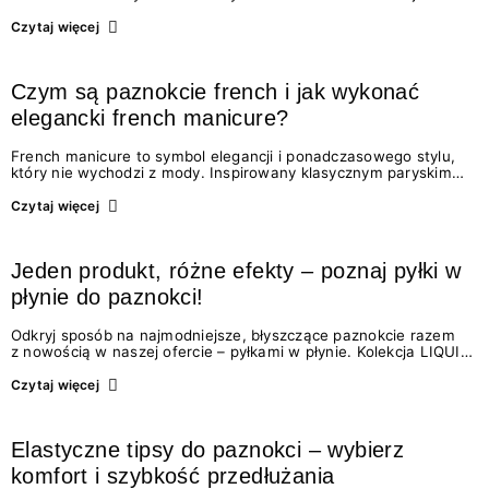
naszych bestsellerowych kalendarzy adwentowych, pełne
kosmetyków, które już znasz i tych, które dopiero odkryjesz.
Czytaj więcej
Śpiesz się – to kolekcja…
Czym są paznokcie french i jak wykonać
elegancki french manicure?
French manicure to symbol elegancji i ponadczasowego stylu,
który nie wychodzi z mody. Inspirowany klasycznym paryskim
szykiem, doskonale sprawdza się zarówno na co dzień, jak
i podczas wyjątkowych okazji. Dzięki nowoczesnym technikom
Czytaj więcej
i lakierom…
Jeden produkt, różne efekty – poznaj pyłki w
płynie do paznokci!
Odkryj sposób na najmodniejsze, błyszczące paznokcie razem
z nowością w naszej ofercie – pyłkami w płynie. Kolekcja LIQUID
NAIL POWDERS to unikalne płynne pyłki do paznokci, które są
idealne na każdą okazję! Pokryją Twoją płytkę atrakcyjnym
Czytaj więcej
blaskiem,…
Elastyczne tipsy do paznokci – wybierz
komfort i szybkość przedłużania