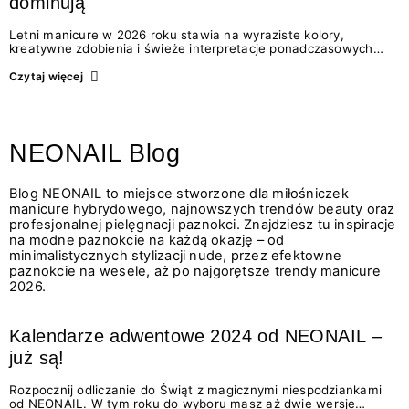
dominują
Letni manicure w 2026 roku stawia na wyraziste kolory,
kreatywne zdobienia i świeże interpretacje ponadczasowych
trendów. Wśród najmodniejszych propozycji nie brakuje zarówno
energetycznych odcieni inspirowanych wakacjami, jak i
Czytaj więcej
delikatnych wzorów idealnych dla miłośniczek eleganckiej
prostoty. Jakie kolory i stylizacje paznokci będą królować latem
2026? Znajdź inspirację dla swojego manicure!
NEONAIL Blog
Blog NEONAIL to miejsce stworzone dla miłośniczek
manicure hybrydowego, najnowszych trendów beauty oraz
profesjonalnej pielęgnacji paznokci. Znajdziesz tu inspiracje
na modne paznokcie na każdą okazję – od
minimalistycznych stylizacji nude, przez efektowne
paznokcie na wesele, aż po najgorętsze trendy manicure
2026.
Kalendarze adwentowe 2024 od NEONAIL –
już są!
Rozpocznij odliczanie do Świąt z magicznymi niespodziankami
od NEONAIL. W tym roku do wyboru masz aż dwie wersje