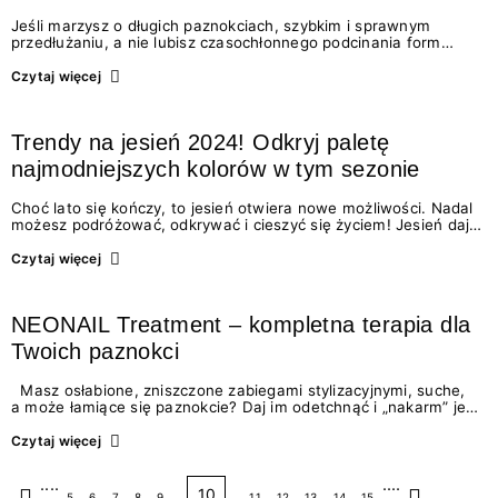
Jeśli marzysz o długich paznokciach, szybkim i sprawnym
przedłużaniu, a nie lubisz czasochłonnego podcinania form
papierowych i budowania paznokci gęstym żelem - mamy coś
dla Ciebie!Poznaj zestaw elastycznych tipsówInvisibleFlexiTips,
Czytaj więcej
z którego pomocą…
Trendy na jesień 2024! Odkryj paletę
najmodniejszych kolorów w tym sezonie
Choć lato się kończy, to jesień otwiera nowe możliwości. Nadal
możesz podróżować, odkrywać i cieszyć się życiem! Jesień daje
mnóstwo przestrzeni na radość z codzienności! Dopasuj do niej
swój mani! Niech będzie uzupełnieniem Twojego looku
Czytaj więcej
i współgra…
NEONAIL Treatment – kompletna terapia dla
Twoich paznokci
Masz osłabione, zniszczone zabiegami stylizacyjnymi, suche,
a może łamiące się paznokcie? Daj im odetchnąć i „nakarm” je
składnikami odżywczymi, nawilżającymi i chroniącymi przed
wpływem otoczenia! Stwórz kompletną terapię, dopasowaną do
Czytaj więcej
potrzeb swoich…
....
....
10
5
6
7
8
9
11
12
13
14
15