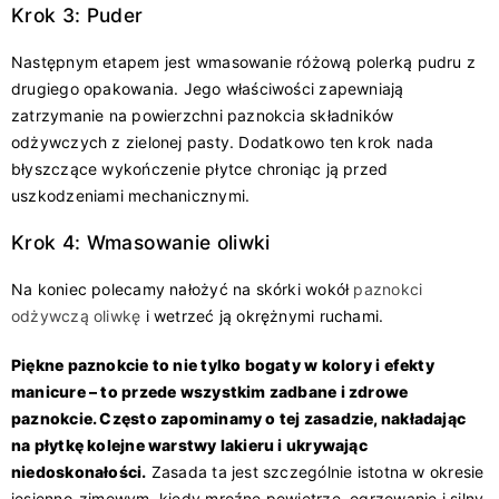
Krok 3: Puder
Następnym etapem jest wmasowanie różową polerką pudru z
drugiego opakowania. Jego właściwości zapewniają
zatrzymanie na powierzchni paznokcia składników
odżywczych z zielonej pasty. Dodatkowo ten krok nada
błyszczące wykończenie płytce chroniąc ją przed
uszkodzeniami mechanicznymi.
Krok 4: Wmasowanie oliwki
Na koniec polecamy nałożyć na skórki wokół
paznokci
odżywczą oliwkę
i wetrzeć ją okrężnymi ruchami.
Piękne paznokcie to nie tylko bogaty w kolory i efekty
manicure – to przede wszystkim zadbane i zdrowe
paznokcie
. Często zapominamy o tej zasadzie, nakładając
na płytkę kolejne warstwy lakieru i ukrywając
niedoskonałości.
Zasada ta jest szczególnie istotna w okresie
jesienno-zimowym, kiedy mroźne powietrze, ogrzewanie i silny