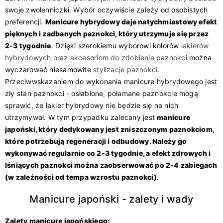
swoje zwolenniczki. Wybór oczywiście zależy od osobistych
preferencji.
Manicure hybrydowy daje natychmiastowy efekt
pięknych i zadbanych paznokci, który utrzymuje się przez
2-3 tygodnie
. Dzięki szerokiemu wyborowi kolorów
lakierów
hybrydowych
oraz
akcesoriom do zdobienia paznokci
można
wyczarować niesamowite
stylizacje paznokci
.
Przeciwwskazaniem do wykonania manicure hybrydowego jest
zły stan paznokci - osłabione, połamane paznokcie mogą
sprawić, że lakier hybrydowy nie będzie się na nich
utrzymywał. W tym przypadku zalecany jest
manicure
japoński, który dedykowany jest zniszczonym paznokciom,
które potrzebują regeneracji i odbudowy. Należy go
wykonywać regularnie co 2-3 tygodnie, a efekt zdrowych i
lśniących paznokci można zaobserwować po 2-4 zabiegach
(w zależności od tempa wzrostu paznokci).
Manicure japoński - zalety i wady
Zalety manicure japońskiego: