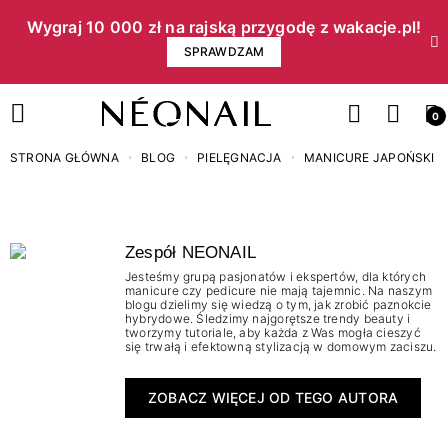
Wygraj 10 000 zł na rajską przygodę z wakacje.pl!​
SPRAWDZAM
0
STRONA GŁÓWNA
BLOG
PIELĘGNACJA
MANICURE JAPOŃSKI -
Zespół NEONAIL
Jesteśmy grupą pasjonatów i ekspertów, dla których
manicure czy pedicure nie mają tajemnic. Na naszym
blogu dzielimy się wiedzą o tym, jak zrobić paznokcie
hybrydowe. Śledzimy najgorętsze trendy beauty i
tworzymy tutoriale, aby każda z Was mogła cieszyć
się trwałą i efektowną stylizacją w domowym zaciszu.
ZOBACZ WIĘCEJ OD TEGO AUTORA