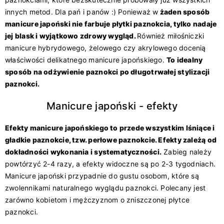
innych metod. Dla pań i panów :) Ponieważ w
żaden sposób
manicure japoński nie farbuje płytki paznokcia, tylko nadaje
jej blask i wyjątkowo zdrowy wygląd.
Również miłośniczki
manicure hybrydowego, żelowego czy akrylowego docenią
właściwości delikatnego manicure japońskiego.
To idealny
sposób na odżywienie paznokci po długotrwałej stylizacji
paznokci.
Manicure japoński - efekty
Efekty manicure japońskiego to przede wszystkim lśniące i
gładkie paznokcie, tzw. perłowe paznokcie.
Efekty zależą od
dokładności wykonania i systematyczności.
Zabieg należy
powtórzyć 2-4 razy, a efekty widoczne są po 2-3 tygodniach.
Manicure japoński przypadnie do gustu osobom, które są
zwolennikami naturalnego wyglądu paznokci. Polecany jest
zarówno kobietom i mężczyznom o zniszczonej płytce
paznokci.