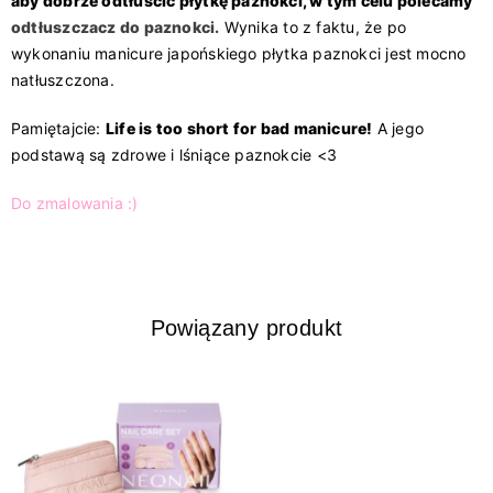
aby dobrze odtłuścić płytkę paznokci, w tym celu polecamy
odtłuszczacz do paznokci
.
Wynika to z faktu, że po
wykonaniu manicure japońskiego płytka paznokci jest mocno
natłuszczona.
Pamiętajcie:
Life is too short for bad manicure!
A jego
podstawą są zdrowe i lśniące paznokcie <3
Do zmalowania :)
Powiązany produkt