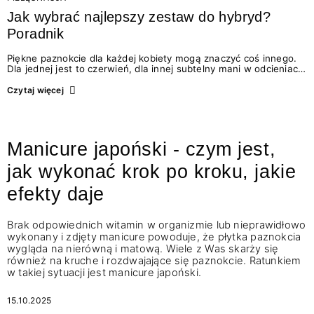
Jak wybrać najlepszy zestaw do hybryd?
Poradnik
Piękne paznokcie dla każdej kobiety mogą znaczyć coś innego.
Dla jednej jest to czerwień, dla innej subtelny mani w odcieniach
nude. Bez względu na upodobania, stylizacje hybrydowe należą
do najmodniejszych – dodatkowo dają nam siłę i pewność siebie!
Czytaj więcej
…
Manicure japoński - czym jest,
jak wykonać krok po kroku, jakie
efekty daje
Brak odpowiednich witamin w organizmie lub nieprawidłowo
wykonany i zdjęty manicure powoduje, że płytka paznokcia
wygląda na nierówną i matową. Wiele z Was skarży się
również na kruche i rozdwajające się paznokcie. Ratunkiem
w takiej sytuacji jest manicure japoński.
15.10.2025