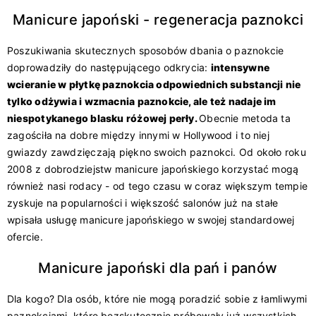
Manicure japoński - regeneracja paznokci
Poszukiwania skutecznych sposobów dbania o paznokcie
doprowadziły do następującego odkrycia:
intensywne
wcieranie w płytkę paznokcia odpowiednich substancji nie
tylko odżywia i wzmacnia paznokcie, ale też nadaje im
niespotykanego blasku różowej perły.
Obecnie metoda ta
zagościła na dobre między innymi w Hollywood i to niej
gwiazdy zawdzięczają piękno swoich paznokci. Od około roku
2008 z dobrodziejstw manicure japońskiego korzystać mogą
również nasi rodacy - od tego czasu w coraz większym tempie
zyskuje na popularności i większość salonów już na stałe
wpisała usługę manicure japońskiego w swojej standardowej
ofercie.
Manicure japoński dla pań i panów
Dla kogo? Dla osób, które nie mogą poradzić sobie z łamliwymi
paznokciami, które bezskutecznie próbowały już wszystkich