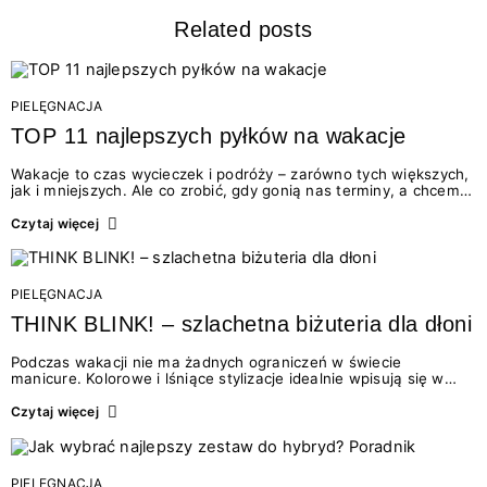
Related posts
PIELĘGNACJA
TOP 11 najlepszych pyłków na wakacje
Wakacje to czas wycieczek i podróży – zarówno tych większych,
jak i mniejszych. Ale co zrobić, gdy gonią nas terminy, a chcemy
cieszyć się zjawiskowym manicure przez cały wyjazd?
Przychodzimy do Was z odpowiedzią – a dokładniej – z całą serią
Czytaj więcej
naszych…
PIELĘGNACJA
THINK BLINK! – szlachetna biżuteria dla dłoni
Podczas wakacji nie ma żadnych ograniczeń w świecie
manicure. Kolorowe i lśniące stylizacje idealnie wpisują się w
letnią aurę. Im więcej szaleństwa na paznokciach, tym lepiej!
Dlatego, abyś mogła wyróżnić się z tłumu, przychodzimy do
Czytaj więcej
Ciebie z naprawdę…
PIELĘGNACJA