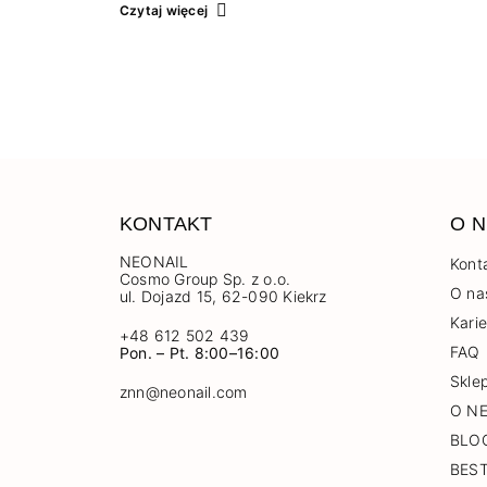
Odwiedźcie nas, poznajcie nowe produkty
Czytaj więcej
i wypróbujcie nowe odsłony dobrze już znanych.
Chodźcie na plażę! …
KONTAKT
O N
NEONAIL
Kont
Cosmo Group Sp. z o.o.
O na
ul. Dojazd 15, 62-090 Kiekrz
Kari
+48 612 502 439
FAQ
Pon. – Pt. 8:00–16:00
Skle
znn@neonail.com
O N
BLO
BES