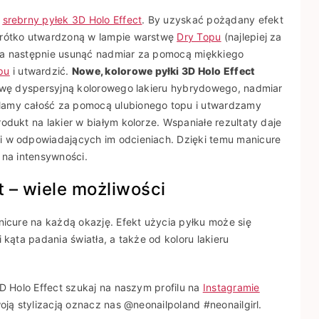
,
srebrny pyłek 3D Holo Effect
. By uzyskać pożądany efekt
krótko utwardzoną w lampie warstwę
Dry Topu
(najlepiej za
, a następnie usunąć nadmiar za pomocą miękkiego
pu
i utwardzić.
Nowe, kolorowe pyłki 3D Holo Effect
wę dyspersyjną kolorowego lakieru hybrydowego, nadmiar
lamy całość za pomocą ulubionego topu i utwardzamy
odukt na lakier w białym kolorze. Wspaniałe rezultaty daje
i w odpowiadających im odcieniach. Dzięki temu manicure
 na intensywności.
 – wiele możliwości
nicure na każdą okazję. Efekt użycia pyłku może się
 kąta padania światła, a także od koloru lakieru
3D Holo Effect szukaj na naszym profilu na
Instagramie
woją stylizacją oznacz nas @neonailpoland #neonailgirl.