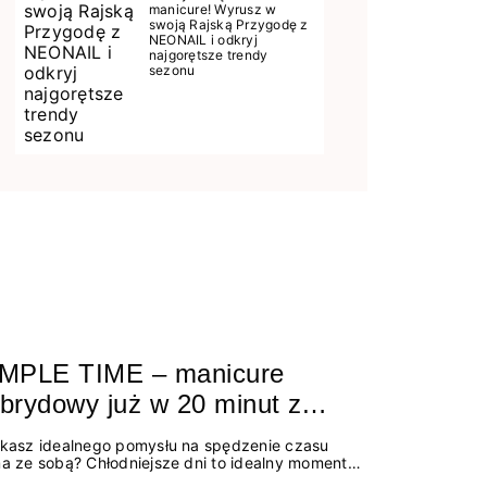
manicure! Wyrusz w
swoją Rajską Przygodę z
NEONAIL i odkryj
najgorętsze trendy
sezonu
IMPLE TIME – manicure
brydowy już w 20 minut z
wymi kolorami SIMPLE 3w1
kasz idealnego pomysłu na spędzenie czasu
a ze sobą? Chłodniejsze dni to idealny moment
nadrobienie zaczętej już lektury, zabawę