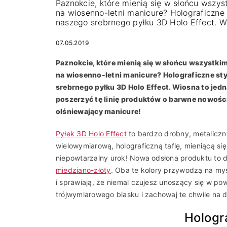
Paznokcie, które mienią się w słońcu wszys
na wiosenno-letni manicure? Holograficzne 
naszego srebrnego pyłku 3D Holo Effect. W
07.05.2019
Paznokcie, które mienią się w słońcu wszystkim
na wiosenno-letni manicure? Holograficzne sty
srebrnego pyłku 3D Holo Effect. Wiosna to jedn
poszerzyć tę linię produktów o barwne nowośc
olśniewający manicure!
Pyłek 3D Holo Effect
to bardzo drobny, metaliczny
wielowymiarową, holograficzną taflę, mieniącą si
niepowtarzalny urok! Nowa odsłona produktu to 
miedziano-złoty
. Oba te kolory przywodzą na myś
i sprawiają, że niemal czujesz unoszący się w p
trójwymiarowego blasku i zachowaj te chwile na d
Hologr