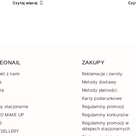
roku możesz wybierać pomiędzy dwoma
ręk
Czytaj więcej
Czyt
kalendarzami, jakie przygotowaliśmy w NEONAIL.
sal
Każdy z nich kryje…
myś
EONAIL
ZAKUPY
akt z nami
Reklamacje i zwroty
s
Metody dostawy
era
Metody płatności
Karty podarunkowe
py stacjonarne
Regulaminy promocji
EO MAKE UP
Regulaminy konkursów
G
Regulaminy promocji w
sklepach stacjonarnych
TSELLERY