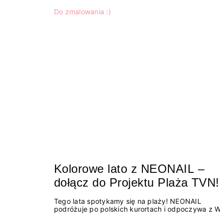
Do zmalowania :)
Kolorowe lato z NEONAIL –
dołącz do Projektu Plaża TVN!
Tego lata spotykamy się na plaży! NEONAIL
podróżuje po polskich kurortach i odpoczywa z 
w czasie urlopów w ramach lubianego Projektu Pl