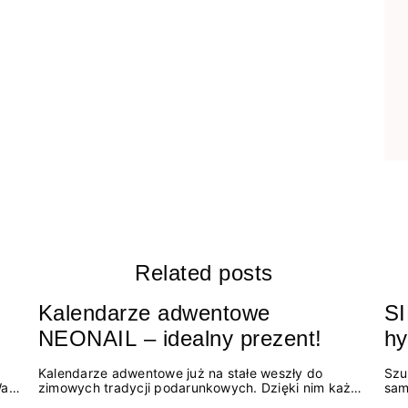
Related posts
Kalendarze adwentowe
S
NEONAIL – idealny prezent!
hy
no
Kalendarze adwentowe już na stałe weszły do
Szu
Wami
zimowych tradycji podarunkowych. Dzięki nim każdy
sam
aża!
grudniowy dzień wiąże się z niespodzianką! W tym
na 