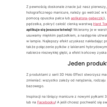
Z pewnością doskonale znacie już nasz pierwszy
holograficznego manicure, należy go wetrzeć w 
pomocą opuszka palca lub
aplikatora-gąbeczki
)
pędzelka, pokryć całość cienką warstwą
Hard To
aplikuje się jeszcze łatwiej!
Wcieramy je w warst
usuwamy miękkim pędzelkiem, a następnie utrwa
w lampie. Najlepszy efekt uzyskasz nakładając pr
także połączenie pyłków z lakierami hybrydowym
nabierze niezwykłej głębi, a efekt końcowy zyska
Jeden produkt
Z produktami z serii 3D Holo Effect stworzysz ma
zmieniać: wszystko zależy od natężenia, rodzaju i
bazowego.
Inspiracji na lśniący manicure z nowymi pyłkami 
lub na
Facebooku
! A jeśli chcesz pochwalić się s