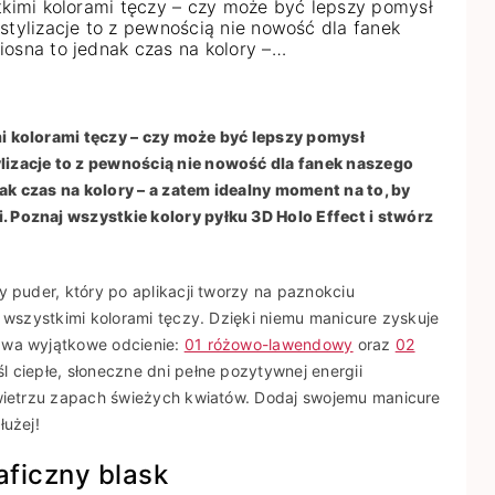
tkimi kolorami tęczy – czy może być lepszy pomysł
stylizacje to z pewnością nie nowość dla fanek
iosna to jednak czas na kolory –…
i kolorami tęczy – czy może być lepszy pomysł
lizacje to z pewnością nie nowość dla fanek naszego
ak czas na kolory – a zatem idealny moment na to, by
i.
Poznaj wszystkie kolory pyłku 3D Holo Effect i stwórz
 puder, który po aplikacji tworzy na paznokciu
ę wszystkimi kolorami tęczy. Dzięki niemu manicure zyskuje
dwa wyjątkowe odcienie:
01 różowo-lawendowy
oraz
02
l ciepłe, słoneczne dni pełne pozytywnej energii
owietrzu zapach świeżych kwiatów. Dodaj swojemu manicure
łużej!
aficzny blask