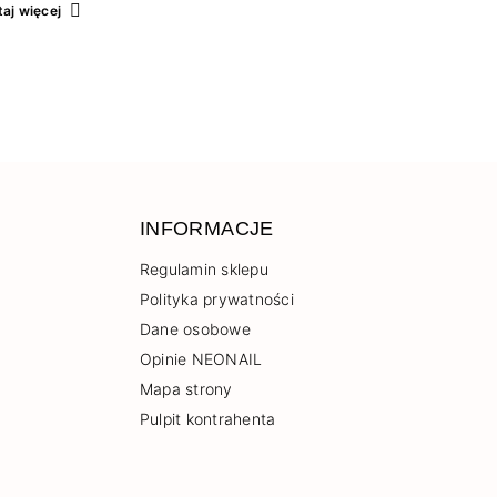
odziełem albo stworzenie swojego prywatnego
aj więcej
onu kosmetycznego w domowym zaciszu. Jeśli
lałaś o wprowadzeniu…
INFORMACJE
Regulamin sklepu
Polityka prywatności
Dane osobowe
Opinie NEONAIL
Mapa strony
Pulpit kontrahenta