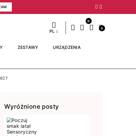
ZAM
Następny
0
0
PL
RY
ZESTAWY
URZĄDZENIA
FECT
Wyróżnione posty