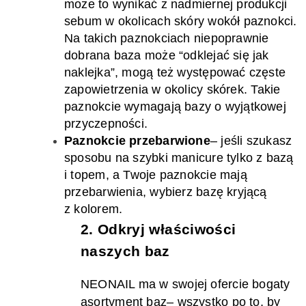
może to wynikać z nadmiernej produkcji
sebum
w okolicach skóry wokół paznokci.
Na takich paznokciach
niepoprawnie
dobrana baza może
“odklejać się jak
naklejka”, mogą też występować
częste
zapowietrzenia
w okolicy skórek.
Takie
paznokcie wymagają bazy o wyjątkowej
przyczepności.
Paznokcie przebarwione
–
jeśli szukasz
sposobu na szybki manicure tylko z bazą
i topem, a Twoje paznokcie mają
przebarwienia, wybierz bazę kryjącą
z kolorem.
2. Odkryj
właściwości
naszych baz
NEONAIL ma w swojej ofercie
bogat
y
asortyment
baz
– wszystko po to, by