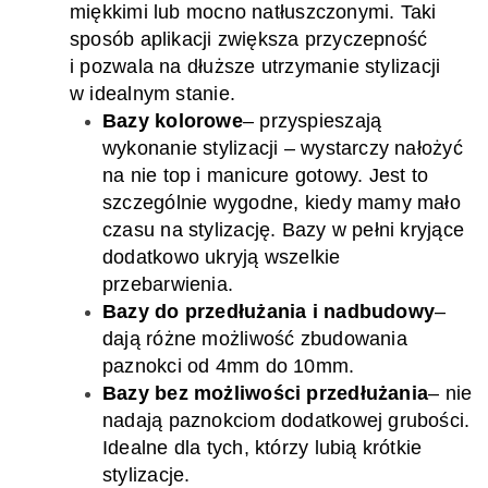
miękkimi lub mocno natłuszczonymi. Taki
sposób aplikacji zwiększa przyczepność
i pozwala na dłuższe utrzymanie stylizacji
w idealnym stanie.
Bazy kolorowe
–
przyspieszają
wykonanie stylizacji – wystarczy nałożyć
na nie top i manicure gotowy. Jest to
szczególnie wygodne, kiedy mamy mało
czasu na stylizację. Bazy w pełni kryjące
dodatkowo ukryją wszelkie
przebarwienia.
Bazy do przedłużania i nadbudowy
–
dają różne możliwoś
ć
zbudowani
a
paznokci od 4
mm do 10
mm.
Bazy bez możliwości przedłużania
–
nie
nadają paznokciom dodatkowej grubości.
Idealne dla tych, którzy lubią krótkie
stylizacje.