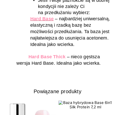
Jeśli Twoje paznokcie są w dobrej
kondycji
i nie zależy
C
i
na przedłużaniu
wybierz
:
Hard Base
–
najbardziej
uniwersalną
,
elastyczną i
rzadk
ą
baz
ę bez
możliwości przedłużania
.
Ta baza jest
najłatwiejsza do usunięcia acetonem.
Idealna jako wcierka.
Hard Base
Thick
–
nieco g
ęstsza
wersja Hard Base.
Idealna jako wcierka.
Powiązane produkty