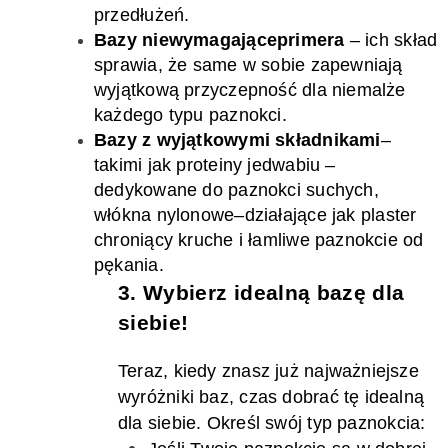
przedłużeń.
Bazy
nie
w
ymagające
primera
– ich skład
sprawia, że same w sobie zapewniają
wyjątkową przyczepność dla niemalże
każde
go typu paznokci
.
Bazy z wyjątkowymi składnikami
–
takimi jak proteiny jedwabiu –
dedykowane do paznokci suchych,
włókna nylonow
e
–
działając
e
j
ak plaster
chroniący kruche i łamliwe paznokcie od
pękania.
3. Wybierz idealną bazę dla
siebie!
Teraz, kiedy znasz już najważniejsze
wyróżniki baz, czas dobrać tę idealną
dla siebie.
Określ swój typ paznokcia: