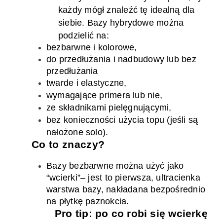
każdy mógł znaleźć
t
ę idealną dla
siebie.
Bazy hybrydowe można
podzielić na:
bezbarwne i kolorowe
,
do przedłużania i nadbudowy
lub
bez
przedłużania
twarde i elastyczne
,
wymagające
primera
lub nie
,
ze składnikami pielęgnującymi
,
bez konieczności użycia topu (jeśli są
nałożone solo).
Co to znaczy?
Bazy bezbarwne można użyć jako
“wcierki”
–
jest to
pierwsz
a
,
ultracienk
a
warstw
a
bazy
,
nakłada
na
bezpośrednio
na płytkę paznokcia.
Pro
tip
: po co robi się wcierkę