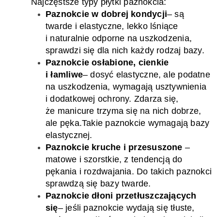
N
ajczęstsze typy
płytki paznokcia
:
Paznokcie w dobrej kondycji
–
są
twarde
i
elastyczne
, lekko lśniące
i
naturalnie
odporne na uszkodzenia
,
sprawdzi się dla nich każdy rodzaj bazy.
Paznokcie osłabione, cienkie
i łamliwe
–
dosyć
elastyczne, ale
podatne
na uszkodzenia, wymagają usztywnienia
i dodatkowej ochrony
. Zdarza się,
że manicure trzyma się na nich dobrze,
ale pęka.
Takie paznokcie wymagają bazy
elastycznej.
Paznokcie kruche i przesuszone
–
matowe i
szors
tkie,
z tendencją do
pękania i rozdwajania.
Do takich paznokci
sprawdzą się bazy twarde.
Paznokcie
dłoni przetłuszczających
się
–
j
eśli paznokcie wydają się tłuste
,