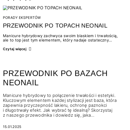
na wiedzy, analizie…
PORADY EKSPERTÓW
PRZEWODNIK PO TOPACH NEONAIL
Manicure hybrydowy zachwyca swoim blaskiem i trwałością,
ale to top jest tym elementem, który nadaje ostateczny
charakter stylizacji i zabezpiecza ją przed uszkodzeniami. Jak
wybrać idealny top? Skorzystaj z naszego przewodnika i znajdź
Czytaj więcej
produkt najlepiej…
PRZEWODNIK PO BAZACH
NEONAIL
Manicure hybrydowy to połączenie trwałości i estetyki.
Kluczowym elementem każdej stylizacji jest baza, która
zapewnia przyczepność lakieru, ochronę paznokci
i długotrwały efekt. Jak wybrać tę idealną? Skorzystaj
z naszego przewodnika i dowiedz się, jaka…
15.01.2025