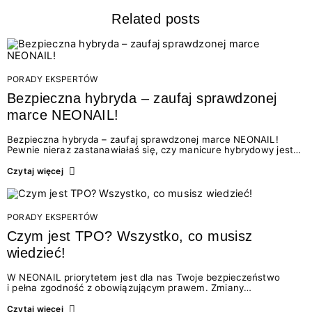
Related posts
PORADY EKSPERTÓW
Bezpieczna hybryda – zaufaj sprawdzonej
marce NEONAIL!
Bezpieczna hybryda – zaufaj sprawdzonej marce NEONAIL!
Pewnie nieraz zastanawiałaś się, czy manicure hybrydowy jest
w pełni bezpieczny? Czy produkty, których używasz, są
odpowiednio przebadane i zgodne z najnowszymi standardami?
Czytaj więcej
W ostatnim czasie…
PORADY EKSPERTÓW
Czym jest TPO? Wszystko, co musisz
wiedzieć!
W NEONAIL priorytetem jest dla nas Twoje bezpieczeństwo
i pełna zgodność z obowiązującym prawem. Zmiany
w przepisach dotyczących składników kosmetycznych śledzimy
na bieżąco, a każda decyzja związana z recepturami opiera się
Czytaj więcej