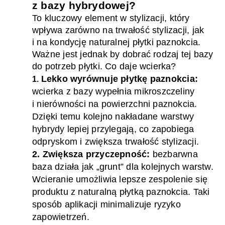
z bazy hybrydowej?
To
kluczowy
element w stylizacji, który
wpływa zarówno na trwałość stylizacji, jak
i na kondycję naturalnej płytki paznokcia.
Ważne jest jednak by dobrać rodzaj tej bazy
do potrzeb płytki. Co daje wcierka?
Lekko wyrównuje płytkę paznokcia:
1.
wcierka z bazy wypełnia mikroszczeliny
i nierówności na powierzchni paznokcia
.
Dzięki temu kolejno nakładane warstwy
hybrydy lepiej przylegają, co zapobiega
odpryskom i
zwiększa trwałość stylizacji.
2. Zwiększa przyczepność:
b
ezbarwn
a
baza działa jak „grunt” dla
kolejnych warstw
.
W
cieranie umożliwia lepsze zespolenie się
produktu z naturalną płytką paznokcia. Taki
sposób aplikacji minimalizuje ryzyko
zapowietrzeń
.