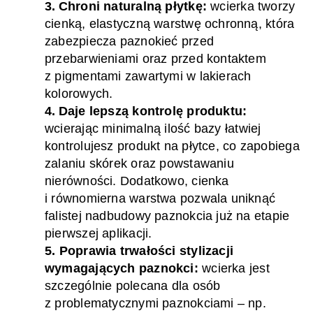
3.
Chroni
naturaln
ą
płyt
kę:
wcierka
tworzy
cienką, elastyczną warstwę ochronną, która
zabezpiecza paznokieć przed
przebarwieniami oraz przed kontaktem
z pigmentami zawartymi w lakierach
kolorowych.
4.
Daje lepszą
kontrol
ę
produktu:
wcierając
minimalną ilość
baz
y łatwiej
k
ontrolujesz
produkt na płytce,
co zapobiega
zalaniu skórek oraz powstawaniu
nierówności. Dodatkowo, cienka
i równomierna warstwa pozwala uniknąć
falistej
nadbudowy paznokcia już na etapie
pierwszej aplikacji.
5. Popraw
i
a trwałości stylizacji
wymagających
paznokci
:
w
cierka jest
szczególnie polecana dla osób
z problematycznymi paznokciami – np.