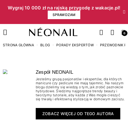
Wygraj 10 000 zł na rajską przygodę z wakacje.pl!​
SPRAWDZAM
0
STRONA GŁÓWNA
BLOG
PORADY EKSPERTÓW
PRZEWODNIK P
Zespół NEONAIL
Jesteśmy grupą pasjonatów i ekspertów, dla których
manicure czy pedicure nie mają tajemnic. Na naszym
blogu dzielimy się wiedzą o tym, jak zrobić paznokcie
hybrydowe. Śledzimy najgorętsze trendy beauty i
tworzymy tutoriale, aby każda z Was mogła cieszyć
się trwałą i efektowną stylizacją w domowym zaciszu.
ZOBACZ WIĘCEJ OD TEGO AUTORA