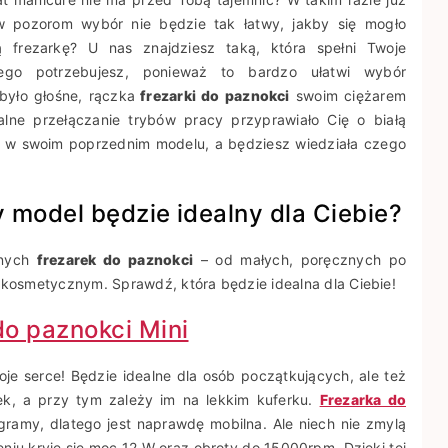
 pozorom wybór nie będzie tak łatwy, jakby się mogło
frezarkę? U nas znajdziesz taką, która spełni Twoje
zego potrzebujesz, ponieważ to bardzo ułatwi wybór
było głośne, rączka
frezarki do paznokci
swoim ciężarem
alne przełączanie trybów pracy przyprawiało Cię o białą
ić w swoim poprzednim modelu, a będziesz wiedziała czego
y model będzie idealny dla Ciebie?
żnych
frezarek do paznokci
– od małych, poręcznych po
e kosmetycznym. Sprawdź, która będzie idealna dla Ciebie!
do paznokci Mini
je serce! Będzie idealne dla osób początkujących, ale też
ntek, a przy tym zależy im na lekkim kuferku.
Frezarka do
ramy, dlatego jest naprawdę mobilna. Ale niech nie zmylą
eniu kryje się moc 12 W oraz obroty do 15000rpm. Dzięki tej