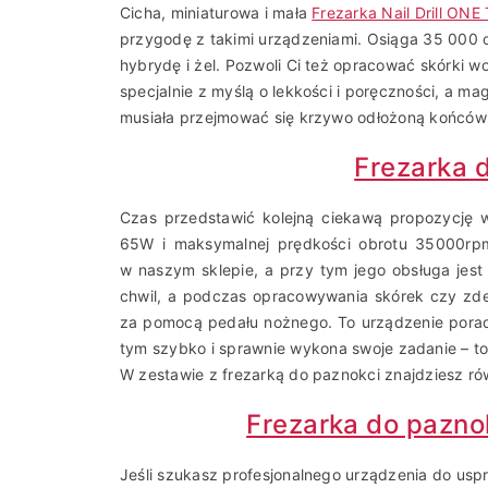
Cicha, miniaturowa i mała
Frezarka Nail Drill ON
przygodę z takimi urządzeniami. Osiąga 35 000 
hybrydę i żel. Pozwoli Ci też opracować skórki w
specjalnie z myślą o lekkości i poręczności, a m
musiała przejmować się krzywo odłożoną końcówk
Frezarka 
Czas przedstawić kolejną ciekawą propozycję
65W i maksymalnej prędkości obrotu 35000rpm
w naszym sklepie, a przy tym jego obsługa jest 
chwil, a podczas opracowywania skórek czy zd
za pomocą pedału nożnego. To urządzenie poradzi
tym szybko i sprawnie wykona swoje zadanie – t
W zestawie z frezarką do paznokci znajdziesz rów
Frezarka do pazn
Jeśli szukasz profesjonalnego urządzenia do usp