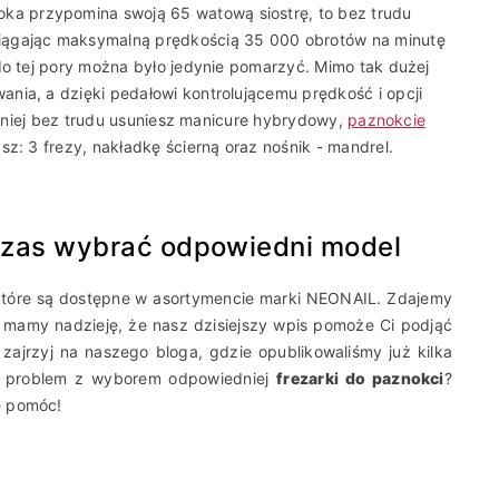
oka przypomina swoją 65 watową siostrę, to bez trudu
iągając maksymalną prędkością 35 000 obrotów na minutę
do tej pory można było jedynie pomarzyć. Mimo tak dużej
nia, a dzięki pedałowi kontrolującemu prędkość i opcji
ki niej bez trudu usuniesz manicure hybrydowy,
paznokcie
sz: 3 frezy, nakładkę ścierną oraz nośnik - mandrel.
 czas wybrać odpowiedni model
które są dostępne w asortymencie marki NEONAIL. Zdajemy
e mamy nadzieję, że nasz dzisiejszy wpis pomoże Ci podjąć
 zajrzyj na naszego bloga, gdzie opublikowaliśmy już kilka
z problem z wyborem odpowiedniej
frezarki do paznokci
?
ę pomóc!