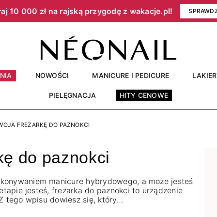
aj 10 000 zł na rajską przygodę z wakacje.pl!​
SPRAWD
NIA
NOWOŚCI
MANICURE I PEDICURE
LAKIE
PIELĘGNACJA
HITY CENOWE
WOJA FREZARKĘ DO PAZNOKCI
kę do paznokci
ykonywaniem manicure hybrydowego, a może jesteś
etapie jesteś, frezarka do paznokci to urządzenie
Z tego wpisu dowiesz się, który…