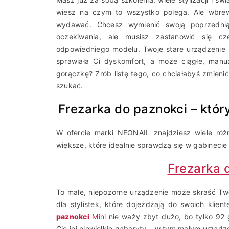
wiesz na czym to wszystko polega. Ale wbrew
wydawać. Chcesz wymienić swoją poprzednią 
oczekiwania, ale musisz zastanowić się c
odpowiedniego modelu. Twoje stare urządzenie 
sprawiała Ci dyskomfort, a może ciągłe, manu
gorączkę? Zrób listę tego, co chciałabyś zmien
szukać.
Frezarka do paznokci – któr
W ofercie marki NEONAIL znajdziesz wiele ró
większe, które idealnie sprawdzą się w gabineci
Frezarka 
To małe, niepozorne urządzenie może skraść Two
dla stylistek, które dojeżdżają do swoich klie
paznokci
Mini
nie waży zbyt dużo, bo tylko 92 g
Cię jej niewielkie gabaryty – w tym małym urządz