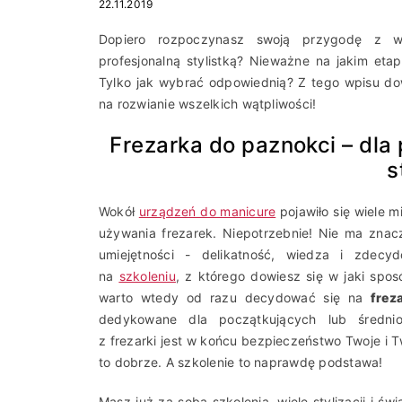
22.11.2019
Dopiero rozpoczynasz swoją przygodę z
profesjonalną stylistką? Nieważne na jakim etap
Tylko jak wybrać odpowiednią? Z tego wpisu dow
na rozwianie wszelkich wątpliwości!
Frezarka do paznokci – dla
s
Wokół
urządzeń do manicure
pojawiło się wiele m
używania frezarek. Niepotrzebnie! Nie ma znac
umiejętności - delikatność, wiedza i zdec
na
szkoleniu
, z którego dowiesz się w jaki spo
warto wtedy od razu decydować się na
frez
dedykowane dla początkujących lub średni
z frezarki jest w końcu bezpieczeństwo Twoje i Tw
to dobrze. A szkolenie to naprawdę podstawa!
Masz już za sobą szkolenia, wiele stylizacji i ś