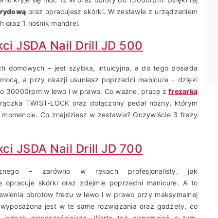
brydową
oraz opracujesz skórki. W zestawie z urządzeniem
h oraz 1 nośnik mandrel.
ci JSDA Nail Drill JD 500
h domowych – jest szybka, intuicyjna, a do tego posiada
pomocą, a przy okazji usuniesz poprzedni manicure – dzięki
do 30000rpm w lewo i w prawo. Co ważne, pracę z
frezarką
rączka TWIST-LOCK oraz dołączony pedał nożny, którym
 momencie. Co znajdziesz w zestawie? Oczywiście 3 frezy
ci JSDA Nail Drill JD 700
nego – zarówno w rękach profesjonalisty, jak
e opracuje skórki oraz zdejmie poprzedni manicure. A to
tawienia obrotów frezu w lewo i w prawo przy maksymalnej
wyposażona jest w te same rozwiązania oraz gadżety, co
t jednak nowocześniejsza. Warto też wspomnieć o tym,