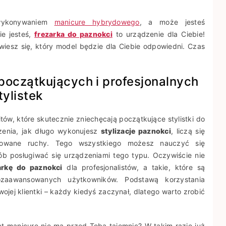
 wykonywaniem
manicure hybrydowego
, a może jesteś
ie jesteś,
frezarka do paznokci
to urządzenie dla Ciebie!
iesz się, który model będzie dla Ciebie odpowiedni. Czas
 początkujących i profesjonalnych
tylistek
itów, które skutecznie zniechęcają początkujące stylistki do
zenia, jak długo wykonujesz
stylizacje paznokci
, liczą się
ydowane ruchy. Tego wszystkiego możesz nauczyć się
sób posługiwać się urządzeniami tego typu. Oczywiście nie
arkę do paznokci
dla profesjonalistów, a takie, które są
ozaawansowanych użytkowników. Podstawą korzystania
ojej klientki – każdy kiedyś zaczynał, dlatego warto zrobić
wiat manicure nie ma przed Tobą tajemnic? W takim razie już