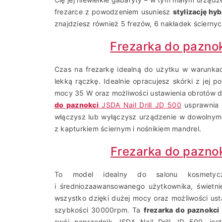
frezarce z powodzeniem usuniesz
stylizację hy
znajdziesz również 5 frezów, 6 nakładek ściernyc
Frezarka do paznok
Czas na frezarkę idealną do użytku w warunkac
lekką rączkę. Idealnie opracujesz skórki z jej 
mocy 35 W oraz możliwości ustawienia obrotów 
do paznokci
JSDA Nail Drill JD 500
usprawnia 
włączysz lub wyłączysz urządzenie w dowolnym
z kapturkiem ściernym i nośnikiem mandrel.
Frezarka do paznok
To model idealny do salonu kosmetycz
i średniozaawansowanego użytkownika, świetni
wszystko dzięki dużej mocy oraz możliwości us
szybkości 30000rpm. Ta
frezarka do paznokci
swój poprzednik JSDA Nail Drill JD 500, jes