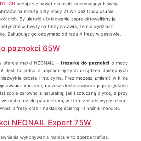
E TOUCH
nadaje się nawet dla osób zaczynających swoją
obrotów na minutę przy mocy 21 W i bez trudu usunie
okół nich. By ułatwić użytkowanie zaprojektowaliśmy ją
agnetyczne uchwyty na frezy sprawią, że nie będziesz
ą. Zakupując go otrzymasz od razu 4 frezy w zestawie.
do paznokci 65W
 w ofercie marki NEONAIL –
frezarkę do paznokci
o mocy
! Jest to jedno z najmocniejszych urządzeń dostępnych
niezwykle prosta i intuicyjna. Frez możesz zmienić w kilka
ejmowania manicure, możesz dostosowywać jego prędkość
 sobie zarówno z naturalną, jak i sztuczną płytką, a przy
o wszystko dzięki parametrom, w które zostało wyposażone.
nież 3 frezy oraz 1 nakładkę ścierną i 1 nośnik mandrel.
okci NEONAIL Expert 75W
rawnienia wykonywania manicure to dobrze trafiłaś.