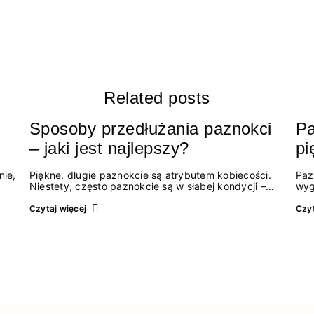
Related posts
Sposoby przedłużania paznokci
Pa
– jaki jest najlepszy?
pi
nie,
Piękne, długie paznokcie są atrybutem kobiecości.
Paz
Niestety, często paznokcie są w słabej kondycji –
wyg
łamią się i rozdwajają, a ich zapuszczenie bywa
w w
ść
kłopotliwe. Na szczęście dostępne są produkty,
Mus
Czytaj więcej
Czyt
które nie tylko wzmacniają płytkę, ale także
na 
przedłużają…
paz