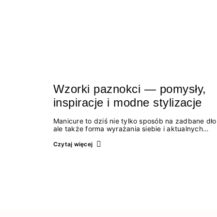
Wzorki paznokci — pomysły,
inspiracje i modne stylizacje
Manicure to dziś nie tylko sposób na zadbane dło
ale także forma wyrażania siebie i aktualnych
trendów. Wzorki paznokci cieszą się ogromną
popularnością, ponieważ pozwalają na kreatywno
Czytaj więcej
i dopasowanie stylizacji do okazji, pory roku
czy nastroju.…