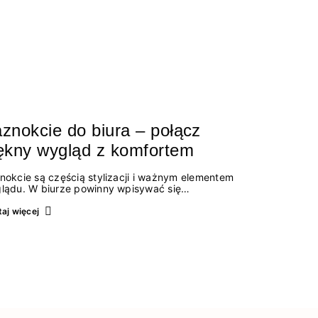
znokcie do biura – połącz
ękny wygląd z komfortem
nokcie są częścią stylizacji i ważnym elementem
lądu. W biurze powinny wpisywać się
ymagany dress code i uzupełniać wizerunek.
zą być subtelne i nienachalne. Nie ma tu miejsca
aj więcej
neonowe kolory czy odważne wzory. Jakie
nokcie do biura są…