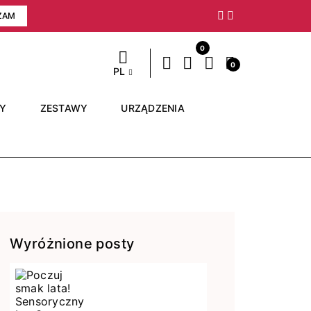
ZAM
Następny
0
0
PL
RY
ZESTAWY
URZĄDZENIA
Wyróżnione posty