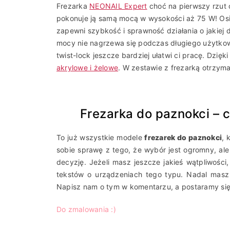
Frezarka
NEONAIL Expert
choć na pierwszy rzut 
pokonuje ją samą mocą w wysokości aż 75 W! Os
zapewni szybkość i sprawność działania o jakiej 
mocy nie nagrzewa się podczas długiego użytkowa
twist-lock jeszcze bardziej ułatwi ci pracę. Dzię
akrylowe i żelowe
. W zestawie z frezarką otrzyma
Frezarka do paznokci –
To już wszystkie modele
frezarek do paznokci
, 
sobie sprawę z tego, że wybór jest ogromny, al
decyzję. Jeżeli masz jeszcze jakieś wątpliwości,
tekstów o urządzeniach tego typu. Nadal mas
Napisz nam o tym w komentarzu, a postaramy si
Do zmalowania :)