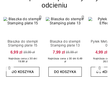
odcieniu
Blaszka do stempli
Blaszka do stempli
Pyłek Metal
Stamping plate 15
Stamping plate 13
0
6,99 zł
7,99 zł
4,99 zł
19,99 zł
19,99 zł
Najniższa cena z 30 dni
Najniższa cena z 30 dni 6.49
Najniższa ce
19.99 zł
zł
26.99
Poprzedni
Nast
DO KOSZYKA
DO KOSZYKA
DO KO