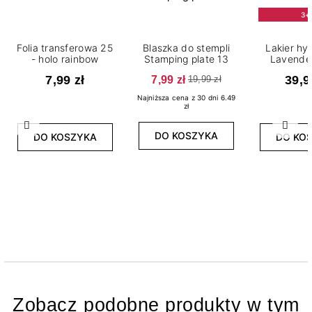
3+
Folia transferowa 25
Blaszka do stempli
Lakier h
- holo rainbow
Stamping plate 13
Lavender
7,99 zł
7,99 zł
39,9
19,99 zł
Najniższa cena z 30 dni 6.49
zł
Poprzedni
Nast
DO KOSZYKA
DO KOSZYKA
DO KO
Zobacz podobne produkty w tym