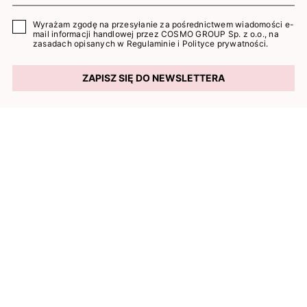
Wyrażam zgodę na przesyłanie za pośrednictwem wiadomości e-
mail informacji handlowej przez COSMO GROUP Sp. z o.o., na
zasadach opisanych w
Regulaminie
i
Polityce prywatności
.
ZAPISZ SIĘ DO NEWSLETTERA
KONTAKT
NEONAIL
Cosmo Group Sp. z o.o.
ul. Dojazd 15, 62-090 Kiekrz
+48 612 502 439
Pon. – Pt. 8:00–16:00
znn@neonail.com
+
O NEONAIL