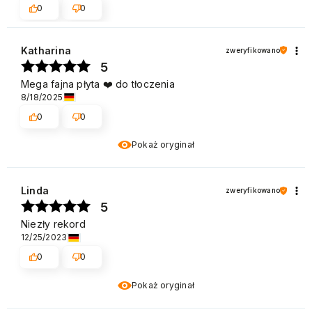
0
0
Katharina
zweryfikowano
5
Mega fajna płyta ❤️ do tłoczenia
8/18/2025
0
0
Pokaż oryginał
Linda
zweryfikowano
5
Niezły rekord
12/25/2023
0
0
Pokaż oryginał