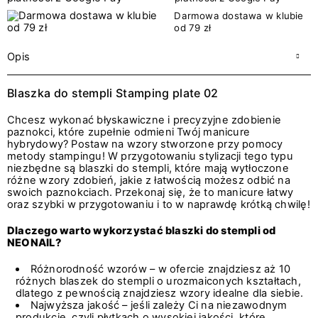
Darmowa dostawa w klubie
od 79 zł
Opis
Blaszka do stempli Stamping plate 02
Chcesz wykonać błyskawiczne i precyzyjne zdobienie
paznokci, które zupełnie odmieni Twój manicure
hybrydowy? Postaw na wzory stworzone przy pomocy
metody stampingu! W przygotowaniu stylizacji tego typu
niezbędne są blaszki do stempli, które mają wytłoczone
różne wzory zdobień, jakie z łatwością możesz odbić na
swoich paznokciach. Przekonaj się, że to manicure łatwy
oraz szybki w przygotowaniu i to w naprawdę krótką chwilę!
Dlaczego warto wykorzystać blaszki do stempli od
NEONAIL?
Różnorodność wzorów – w ofercie znajdziesz aż 10
różnych blaszek do stempli o urozmaiconych kształtach,
dlatego z pewnością znajdziesz wzory idealne dla siebie.
Najwyższa jakość – jeśli zależy Ci na niezawodnym
produkcie, czyli płytkach o wysokiej jakości, które