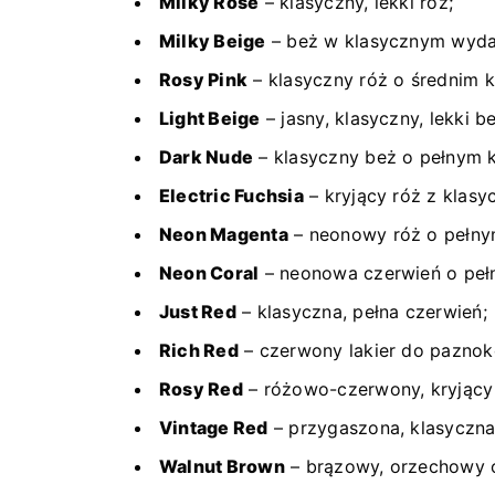
Milky Rose
– klasyczny, lekki róż;
Milky Beige
– beż w klasycznym wydan
Rosy Pink
– klasyczny róż o średnim k
Light Beige
– jasny, klasyczny, lekki b
Dark Nude
– klasyczny beż o pełnym k
Electric Fuchsia
– kryjący róż z kla
Neon Magenta
– neonowy róż o pełny
Neon Coral
– neonowa czerwień o peł
Just Red
– klasyczna, pełna czerwień;
Rich Red
– czerwony lakier do paznok
Rosy Red
– różowo-czerwony, kryjący 
Vintage Red
– przygaszona, klasyczna
Walnut Brown
– brązowy, orzechowy o