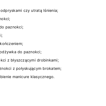
dpryskami czy utratą lśnienia;
nokci;
do paznokci;
i;
ykończeniem;
 odżywka do paznokci;
kci z błyszczącymi drobinkami;
znokci z połyskującym brokatem;
obienie manicure klasycznego.