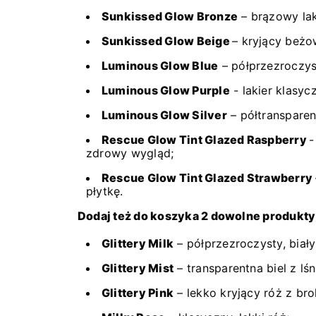
Sunkissed Glow Bronze​
– brązowy lak
Sunkissed Glow Beige​
– kryjący beżo
Luminous Glow Blue​
– półprzezroczyst
Luminous Glow Purple​
- lakier klasyc
Luminous Glow Silver​
– półtransparen
Rescue Glow Tint Glazed Raspberry
-
zdrowy wygląd;
Rescue Glow Tint Glazed Strawberry
płytkę.
Dodaj też do koszyka 2 dowolne produkty
Glittery Milk
– półprzezroczysty, biały
Glittery Mist
– transparentna biel z lś
Glittery Pink
– lekko kryjący róż z br