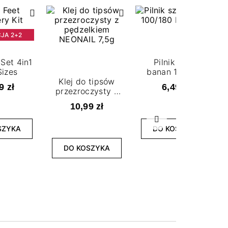
JA 2+2
Set 4in1
Pilnik szary
Sizes
banan 100/180
Klej do tipsów
NEONAIL
9 zł
6,49 zł
przezroczysty z
pędzelkiem
10,99 zł
NEONAIL 7,5g
Następny
SZYKA
DO KOSZYKA
DO KOSZYKA