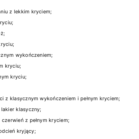
iu z lekkim kryciem;
ryciu;
eż;
ryciu;
sycznym wykończeniem;
m kryciu;
nym kryciu;
ci z klasycznym wykończeniem i pełnym kryciem;
lakier klasyczny;
 czerwień z pełnym kryciem;
dcień kryjący;