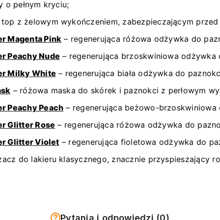
ny o pełnym kryciu;
top z żelowym wykończeniem, zabezpieczającym przed o
er Magenta Pink
– regenerująca różowa odżywka do paz
ner Peachy Nude
– regenerująca brzoskwiniowa odżywka 
er Milky White
– regenerująca biała odżywka do paznokc
ask
– różowa maska do skórek i paznokci z perłowym w
ner Peachy Peach
– regenerująca beżowo-brzoskwiniowa
r Glitter Rose
– regenerująca różowa odżywka do pazno
r Glitter Violet
– regenerująca fioletowa odżywka do pa
acz do lakieru klasycznego, znacznie przyspieszający r
Pytania i odpowiedzi (0)