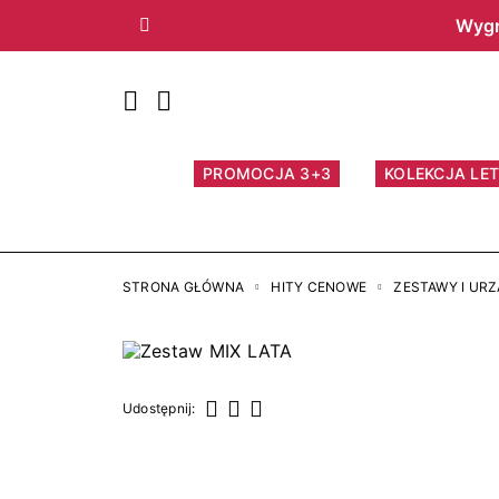
Wygr
Poprzedni
PROMOCJA 3+3
KOLEKCJA LET
STRONA GŁÓWNA
HITY CENOWE
ZESTAWY I UR
Udostępnij:
Udostępnij
Tweetuj
Pinterest