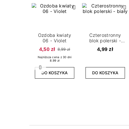
Ozdoba kwiaty
Czterostronny
06 - Violet
blok polerski -
biały
4,50 zł
4,99 zł
8,99 zł
Najniższa cena z 30 dni
8.99 zł
Poprzedni
DO KOSZYKA
DO KOSZYKA