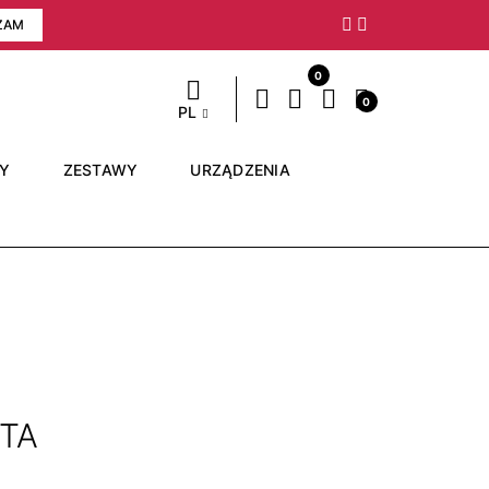
ZAM
Następny
0
0
PL
RY
ZESTAWY
URZĄDZENIA
ATA