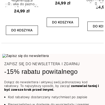
Regenerująca
24,99 zł
3w1 - Gli
odżywka do paznokci
Poprzedni
Nast
24,9
Glazed Raspberry 7,2
24,99 zł
ml
DO KOSZYKA
DO KO
DO KOSZYKA
ZAPISZ SIĘ DO NEWSLETTERA I ZGARNIJ
-15% rabatu powitalnego
Dołącz do newslettera i aktywuj swój jednorazowy kod
rabatowy. To najszybszy sposób, by zacząć
zamawiać taniej i
być zawsze krok przed innymi.
Kod rabatowy dostarczany natychmiast po zapisie
Pierwszeństwo w dostępie do wyprzedaży i premier