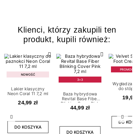
Klienci, którzy zakupili ten
produkt, kupili również:
PROMOC
NOWOŚĆ
3+3
Wygładzaj
do stóp
Lakier klasyczny
Neon Coral 11 7,2 ml
Baza hybrydowa
19,9
Revital Base Fiber
24,99 zł
Blinking Cover Pink
44,99 zł
7,2 ml
Poprzedni
Nast
DO KO
DO KOSZYKA
DO KOSZYKA