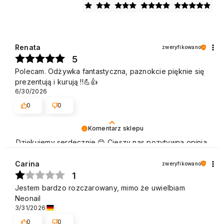
Renata
zweryfikowano
5
Polecam. Odżywka fantastyczna, paznokcie pięknie się
prezentują i kurują !!💪👍️
6/30/2026
0
0
Komentarz sklepu
Dziękujemy serdecznie 😊 Cieszy nas pozytywna opinia
naszych Klientów, którzy chętnie wracają, aby dokonać
zakupu. Pozdrawiamy
Carina
zweryfikowano
1
Jestem bardzo rozczarowany, mimo że uwielbiam
Neonail
3/31/2026
0
0