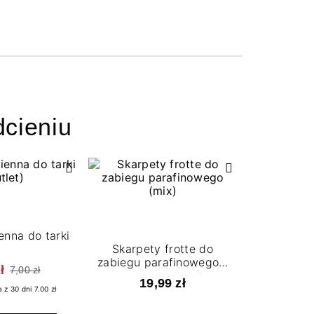
cieniu
nna do tarki
Skarpety frotte do
zabiegu parafinowego 1
ł
7,00 zł
para (mix kolorów)
19,99 zł
 z 30 dni 7.00 zł