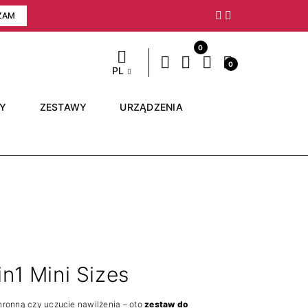
ZAM
Następny
0
0
PL
RY
ZESTAWY
URZĄDZENIA
in1 Mini Sizes
hronną czy uczucie nawilżenia – oto
zestaw do