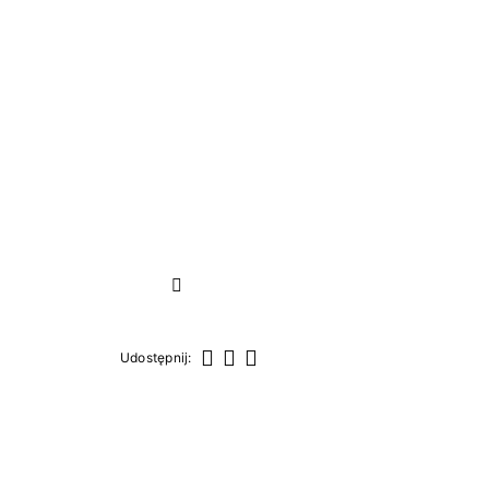
Następny
Udostępnij:
Udostępnij
Tweetuj
Pinterest