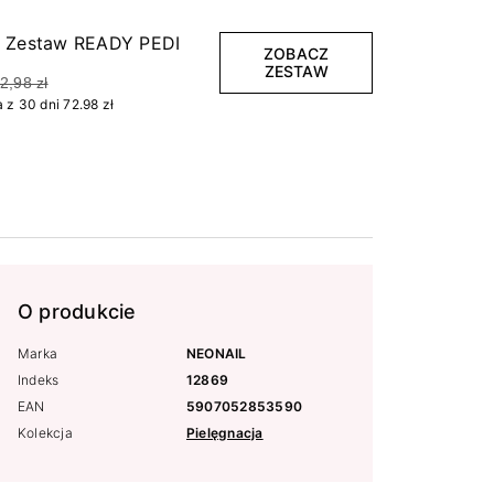
j Zestaw READY PEDI
ZOBACZ
ZESTAW
2,98 zł
 z 30 dni 72.98 zł
O produkcie
Marka
NEONAIL
Indeks
12869
EAN
5907052853590
Kolekcja
Pielęgnacja