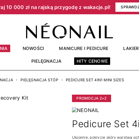
aj 10 000 zł na rajską przygodę z wakacje.pl!​
SPRAWD
NIA
NOWOŚCI
MANICURE I PEDICURE
LAKIE
PIELĘGNACJA
HITY CENOWE
GNACJA
PIELĘGNACJA STÓP
PEDICURE SET 4IN1 MINI SIZES
PROMOCJA 2+2
Pedicure Set 4
Ukojenie, pokrycie skóry warstwą oc