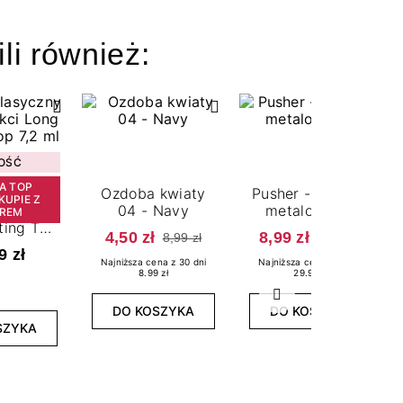
ili również:
OŚĆ
A TOP
Ozdoba kwiaty
Pusher - kopytko
KUPIE Z
syczny
04 - Navy
metalowe 02
EREM
ting Top
4,50 zł
8,99 zł
8,99 zł
29,99 zł
 ml
9 zł
Najniższa cena z 30 dni
Najniższa cena z 30 dni
8.99 zł
29.99 zł
Następny
DO KOSZYKA
DO KOSZYKA
SZYKA