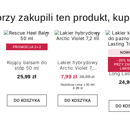
órzy zakupili ten produkt, kup
PROMOCJA 2+2
NOW
-20% N
Kojący balsam do
Lakier hybrydowy
PRZY ZA
stóp 50 ml
Arctic Violet 7,2
Top kla
LAKI
ml
Long Las
25,99 zł
7,99 zł
39,99 zł
7,2
24,9
Najniższa cena z 30 dni
6.99 zł
DO KOSZYKA
DO KOSZYKA
DO KO