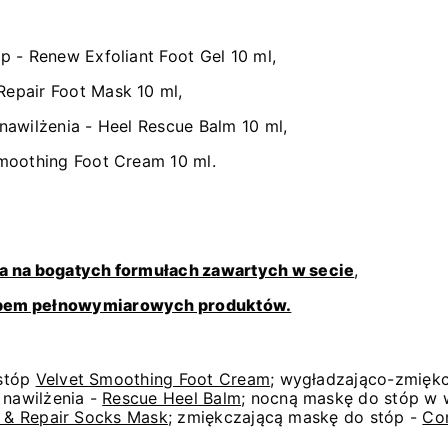
p - Renew Exfoliant Foot Gel 10 ml,
Repair Foot Mask 10 ml,
nawilżenia - Heel Rescue Balm 10 ml,
Smoothing Foot Cream 10 ml.
a na bogatych formułach zawartych w secie
,
upem pełnowymiarowych produktów.
 stóp
Velvet Smoothing Foot Cream
; wygładzająco-zmiękc
 nawilżenia -
Rescue Heel Balm
; nocną maskę do stóp w w
t & Repair Socks Mask
; zmiękczającą maskę do stóp -
Co