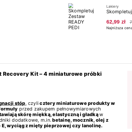
Lakiery
Skompletu
62,99 zł
7
Najniższa cena
t Recovery Kit – 4 miniaturowe próbki
gnacji stóp
, czyli
cztery miniaturowe produkty w
formuły
przed zakupem pełnowymiarowych
awiają skórę miękką, elastyczną i gładką
w
adniki dodatkowe,
m.in
.
betainę, mocznik, olej z
E, wyciąg z mięty pieprzowej czy lanolinę.