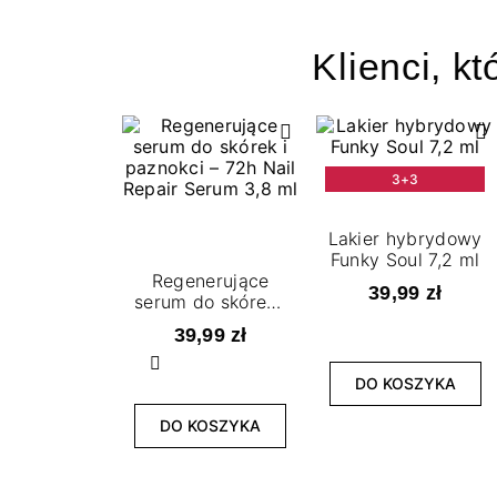
Klienci, kt
3+3
Lakier hybrydowy
Funky Soul 7,2 ml
Regenerujące
39,99 zł
serum do skórek i
paznokci – 72h
39,99 zł
Nail Repair
Serum 3,8 ml
Poprzedni
DO KOSZYKA
DO KOSZYKA