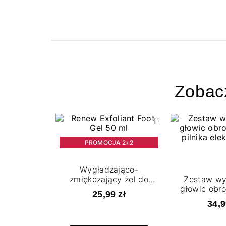
Zobac
PROMOCJA 2+2
Wygładzająco-
zmiękczający żel do
Zestaw w
stóp 50 ml
głowic obr
25,99 zł
pilnika ele
34,9