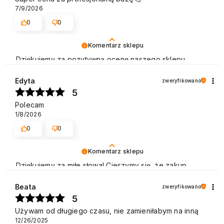
7/9/2026
0
0
Komentarz sklepu
Dziękujemy za pozytywną ocenę naszego sklepu.
Polecamy się na przyszłość. Pozdrawiamy
Edyta
zweryfikowano
5
Polecam
1/8/2026
0
0
Komentarz sklepu
Dziękujemy za miłe słowa! Cieszymy się, że zakup
przeszedł bezproblemowo, oraz, że możemy zapewnić
odpowiednią obsługę naszym klientom. Dziękujemy raz
Beata
zweryfikowano
jeszcze! Pozdrawiamy
5
Używam od długiego czasu, nie zamieniłabym na inną
12/26/2025