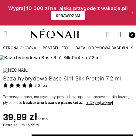
Wygraj 10 000 zł na rajską przygodę z wakacje.pl!​
SPRAWDZAM
0
STRONA GŁÓWNA
BESTSELLERY
BAZA HYBRYDOWA BASE 6IN1 SIL
Baza hybrydowa Base 6in1 Silk Protein 7,2 ml
5.0
(
34
)
Termostabilność, maksymalny połysk bez topu, zastosowanie dla każdej
płytki – oto
bezbarwna baza do paznokci z...
+ Czytaj więcej
39,99 zł
brutto
Cena za 1 ml: 5,55 zł