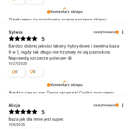
Komentarz sklepu
Dziękujemy za pozytywną ocenę naszego sklepu.
Polecamy się na przyszłość. Pozdrawiamy
Sylwia
zweryfikowano
5
Bardzo dobrej jakości lakiery hybrydowe i świetna baza
6 w 1, nigdy tak długo nie trzymały mi się paznokcie.
Naprawdę szczerze polecam 🤩
11/27/2025
0
0
Komentarz sklepu
Bardzo cieszy nas Twoja recenzja! Ciężko pracujemy,
aby sprostać wymaganiom klientów takich jak Ty i
jesteśmy zadowoleni, że nam się udało. Mamy nadzieję,
Alicja
zweryfikowano
że do nas wrócisz :) Pozdrawiamy
5
Baza jak dla mnie jest super.
11/6/2025