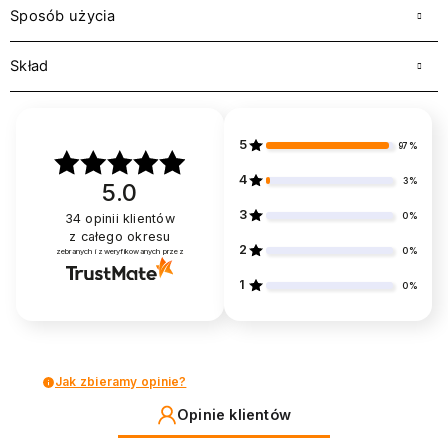
Sposób użycia
Skład
5
97%
4
3%
5.0
3
0%
34
opinii klientów
z całego okresu
2
0%
zebranych i zweryfikowanych przez
1
0%
Jak zbieramy opinie?
Opinie klientów