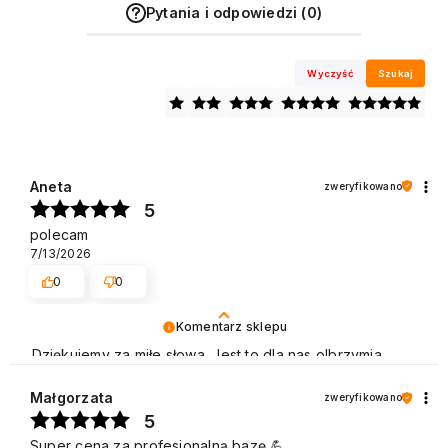
Pytania i odpowiedzi (0)
Wyczyść
Szukaj
Aneta
zweryfikowano
5
polecam
7/13/2026
0
0
Komentarz sklepu
Dziękujemy za miłe słowa. Jest to dla nas olbrzymia
motywacja do dalszej pracy. Pozdrawiamy
Małgorzata
zweryfikowano
5
Super cena za profesjonalną bazę 💪