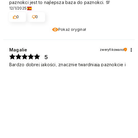
paznokci jest to najlepsza baza do paznokci. 💯
12/1/2025
0
0
Pokaż oryginał
Magalie
zweryfikowano
5
Bardzo dobrej jakości, znacznie twardniają paznokcie i
stanowią doskonałą podstawę do lakieru półtrwałego.
11/28/2025
0
0
Pokaż oryginał
Mariska
zweryfikowano
5
Idealna baza