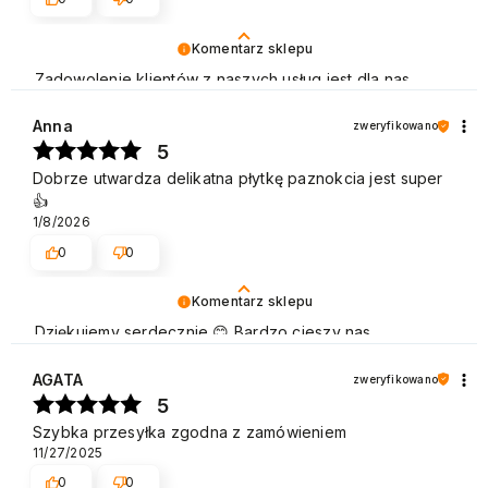
Komentarz sklepu
Zadowolenie klientów z naszych usług jest dla nas
bardzo ważne i cieszymy się, że w tym przypadku tak
właśnie było. Pozdrawiamy
Anna
zweryfikowano
5
Dobrze utwardza delikatna płytkę paznokcia jest super
👍️
1/8/2026
0
0
Komentarz sklepu
Dziękujemy serdecznie 😊 Bardzo cieszy nas
zadowolenie z udanych zakupów w sklepie NEONAIL.
Pozdrawiamy
AGATA
zweryfikowano
5
Szybka przesyłka zgodna z zamówieniem
11/27/2025
0
0