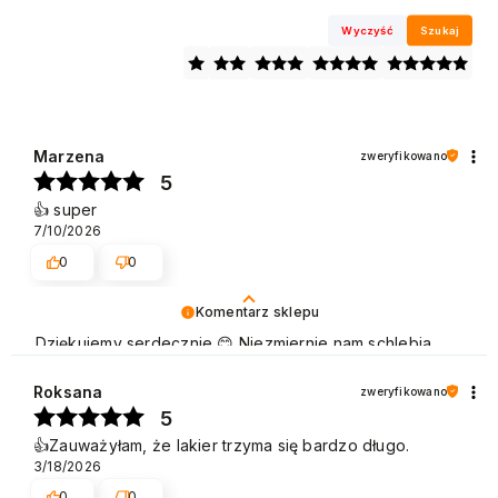
Wyczyść
Szukaj
Marzena
zweryfikowano
5
👍️ super
7/10/2026
0
0
Komentarz sklepu
Dziękujemy serdecznie 😊 Niezmiernie nam schlebia
pozytywna opinia Klientów naszej marki, która cieszy
się dużą popularnością zarówno w użytku domowym,
Roksana
zweryfikowano
jak i w gabinetach kosmetycznych. Pozdrawiamy
5
👍️Zauważyłam, że lakier trzyma się bardzo długo.
3/18/2026
0
0