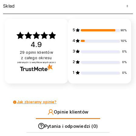
Skład
5
90%
4
10%
4.9
3
0%
29
opinii klientów
z całego okresu
2
0%
zebranych i zweryfikowanych przez
1
0%
Jak zbieramy opinie?
Opinie klientów
Pytania i odpowiedzi (0)