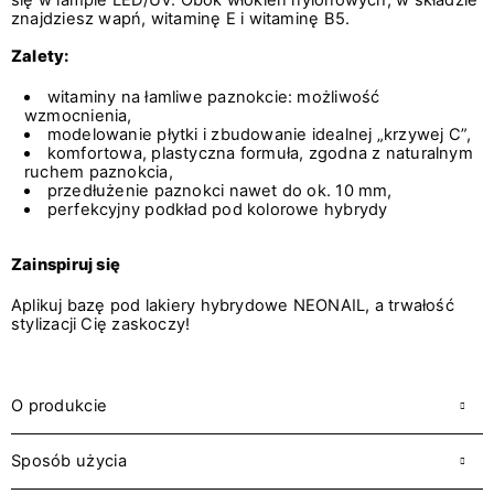
się w lampie LED/UV. Obok włókien nylonowych, w składzie
znajdziesz wapń, witaminę E i witaminę B5.
Zalety:
witaminy na łamliwe paznokcie: możliwość
wzmocnienia,
modelowanie płytki i zbudowanie idealnej „krzywej C”,
komfortowa, plastyczna formuła, zgodna z naturalnym
ruchem paznokcia,
przedłużenie paznokci nawet do ok. 10 mm,
perfekcyjny podkład pod kolorowe hybrydy
Zainspiruj się
Aplikuj bazę pod lakiery hybrydowe NEONAIL, a trwałość
stylizacji Cię zaskoczy!
O produkcie
Sposób użycia