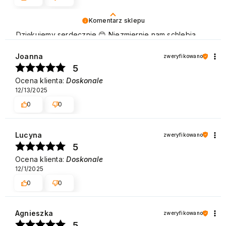
Komentarz sklepu
Dziękujemy serdecznie 😊 Niezmiernie nam schlebia
pozytywna opinia Klientów naszej marki, która cieszy
się dużą popularnością zarówno w użytku domowym,
Joanna
zweryfikowano
jak i w gabinetach kosmetycznych. Pozdrawiamy
5
Ocena klienta:
Doskonale
12/13/2025
0
0
Lucyna
zweryfikowano
5
Ocena klienta:
Doskonale
12/1/2025
0
0
Agnieszka
zweryfikowano
5