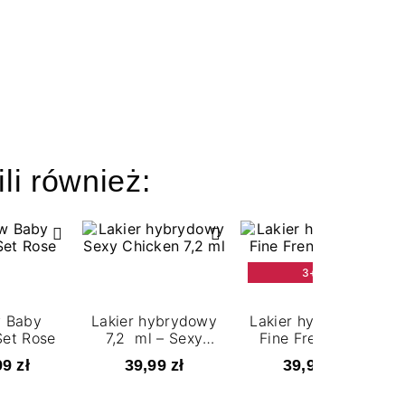
ili również:
3+3
 Baby
Lakier hybrydowy
Lakier hybrydowy
et Rose
7,2 ml – Sexy
Fine French 7,2
Chicken
ml
9 zł
39,99 zł
39,99 zł