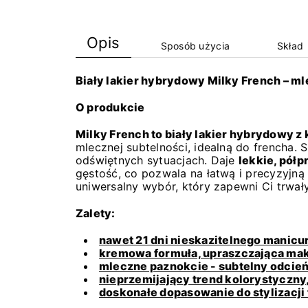
Opis
Sposób użycia
Skład
Biały lakier hybrydowy Milky French – m
O produkcie
Milky French to biały lakier hybrydowy
mlecznej subtelności, idealną do frencha. 
odświętnych sytuacjach. Daje
lekkie, półp
gęstość, co pozwala na łatwą i precyzyjną
uniwersalny wybór, który zapewni Ci trwał
Zalety:
nawet 21 dni nieskazitelnego manicu
kremowa formuła, upraszczająca mak
mleczne paznokcie - subtelny odcień 
nieprzemijający trend kolorystyczny
doskonałe dopasowanie do stylizacj