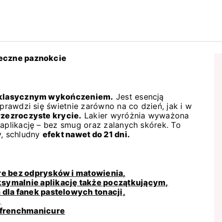
leczne paznokcie
 z klasycznym wykończeniem.
Jest esencją
Sprawdzi się świetnie zarówno na co dzień, jak i w
rzezroczyste krycie.
Lakier wyróżnia wyważona
 aplikację – bez smug oraz zalanych skórek. To
y, schludny
efekt nawet do 21 dni.
re bez odprysków i matowienia,
symalnie aplikację także początkującym,
dla fanek pastelowych tonacji,
,
i frenchmanicure