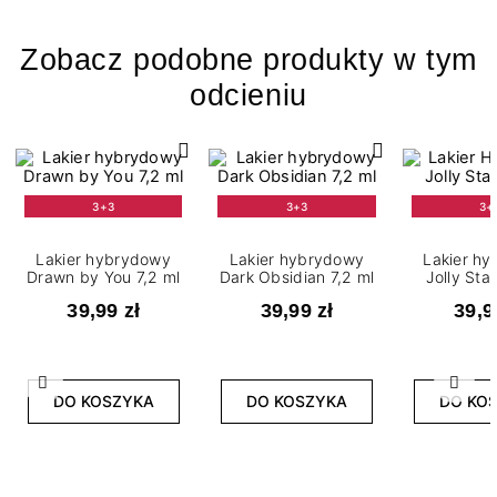
Zobacz podobne produkty w tym
odcieniu
3+3
3+3
3+
Lakier hybrydowy
Lakier hybrydowy
Lakier h
Drawn by You 7,2 ml
Dark Obsidian 7,2 ml
Jolly Sta
39,99 zł
39,99 zł
39,9
Poprzedni
Nast
DO KOSZYKA
DO KOSZYKA
DO KO