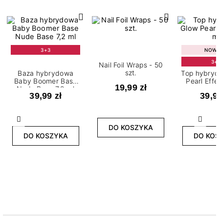
3+3
NOW
3+
Nail Foil Wraps - 50
szt.
Baza hybrydowa
Top hybry
Baby Boomer Base
Pearl Effe
19,99 zł
Nude Base 7,2 ml
39,99 zł
39,9
Poprzedni
Nast
DO KOSZYKA
DO KOSZYKA
DO KO