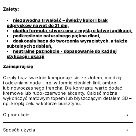
Zalety:
niezawodna trwałość – świeży kolor i brak
odprysków nawet do 21 dni,
gładka formuła, stworzona z myślą o łatwej aplikacji,
podkreślenie naturalnego piękna dłoni,
doskonała baza do tworzenia wyrazistych, a także
subtelnych zdobień,
neutralne paznokcie - dopasowanie do każdej
stylizacji i okazji
Zainspiruj się
Ciepły brąz świetnie komponuje się ze złotem, miedzią
i odcieniami nude – np. w formie cienkich linii, ombre
lub nowoczesnego frencha. Dla kontrastu warto dodać
kremowe lub rudo-czerwone akcenty. Całość można
wykończyć matowym topem lub błyszczącym detalem 3D –
np. kroplą żelu w kolorze bursztynu.
O produkcie
Sposób użycia