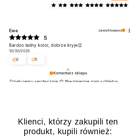
Ewa
zweryfikowano
5
Bardzo ładny kolor, dobrze kryje👏
10/30/2025
0
0
Komentarz sklepu
Dziękujemy serdecznie 😊 Niezmiernie nam schlebia
pozytywna opinia Klientów naszej marki, która cieszy
się dużą popularnością zarówno w użytku domowym,
jak i w gabinetach kosmetycznych. Pozdrawiamy
Klienci, którzy zakupili ten
produkt, kupili również: