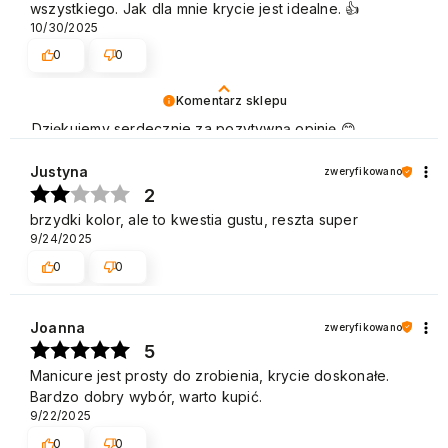
wszystkiego. Jak dla mnie krycie jest idealne. 👍️
10/30/2025
0
0
Komentarz sklepu
Dziękujemy serdecznie za pozytywną opinię 😊
Nieustannie udoskonalamy jakość naszych produktów
oraz usług, aby były na jak najwyższym poziomie.
Justyna
zweryfikowano
Pozdrawiamy
2
brzydki kolor, ale to kwestia gustu, reszta super
9/24/2025
0
0
Joanna
zweryfikowano
5
Manicure jest prosty do zrobienia, krycie doskonałe.
Bardzo dobry wybór, warto kupić.
9/22/2025
0
0