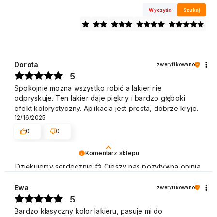
Wyczyść
Szukaj
Dorota
zweryfikowano
5
Spokojnie można wszystko robić a lakier nie
odpryskuje. Ten lakier daje piękny i bardzo głęboki
efekt kolorystyczny. Aplikacja jest prosta, dobrze kryje.
12/16/2025
0
0
Komentarz sklepu
Dziękujemy serdecznie 😊 Cieszy nas pozytywna opinia
naszych Klientów, którzy chętnie wracają, aby dokonać
zakupu. Pozdrawiamy
Ewa
zweryfikowano
5
Bardzo klasyczny kolor lakieru, pasuje mi do