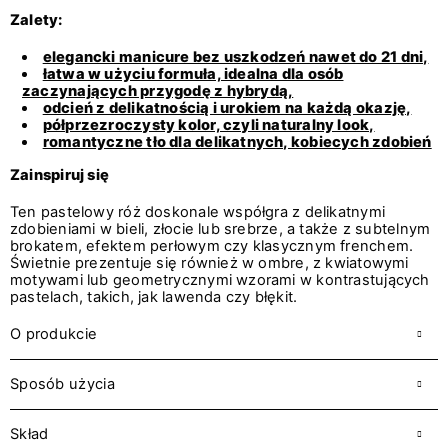
Zalety:
elegancki manicure bez uszkodzeń nawet do 21 dni,
łatwa w użyciu formuła, idealna dla osób
zaczynających przygodę z hybrydą,
odcień z delikatnością i urokiem na każdą okazję,
półprzezroczysty kolor, czyli naturalny look,
romantyczne tło dla delikatnych, kobiecych zdobień
Zainspiruj się
Ten pastelowy róż doskonale współgra z delikatnymi
zdobieniami w bieli, złocie lub srebrze, a także z subtelnym
brokatem, efektem perłowym czy klasycznym frenchem.
Świetnie prezentuje się również w ombre, z kwiatowymi
motywami lub geometrycznymi wzorami w kontrastujących
pastelach, takich, jak lawenda czy błękit.
O produkcie
Sposób użycia
Skład