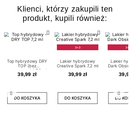
Klienci, którzy zakupili ten
produkt, kupili również:
3+3
3+
Top hybrydowy DRY
Lakier hybrydowy
Lakier h
TOP (bez
Creative Spark 7,2 ml
Dark Obsid
przemywania) 7,2 ml
39,99 zł
39,99 zł
39,9
Poprzedni
Nast
DO KOSZYKA
DO KOSZYKA
DO KO