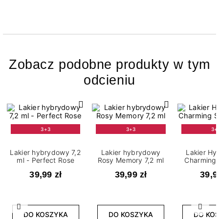
Zobacz podobne produkty w tym
odcieniu
3+3
3+3
3+
Lakier hybrydowy 7,2
Lakier hybrydowy
Lakier H
ml - Perfect Rose
Rosy Memory 7,2 ml
Charming 
m
39,99 zł
39,99 zł
39,9
Poprzedni
Nast
DO KOSZYKA
DO KOSZYKA
DO KO