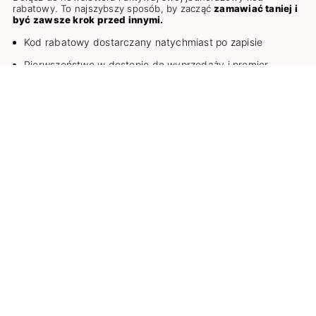
rabatowy. To najszybszy sposób, by zacząć
zamawiać taniej i
być zawsze krok przed innymi.
Kod rabatowy dostarczany natychmiast po zapisie
Pierwszeństwo w dostępie do wyprzedaży i premier
Specjalne oferty dostępne tylko dla zapisanych
Wyrażam zgodę na przesyłanie za pośrednictwem wiadomości e-
mail informacji handlowej przez COSMO GROUP Sp. z o.o., na
zasadach opisanych w
Regulaminie
i
Polityce prywatności
.
ZAPISZ SIĘ DO NEWSLETTERA