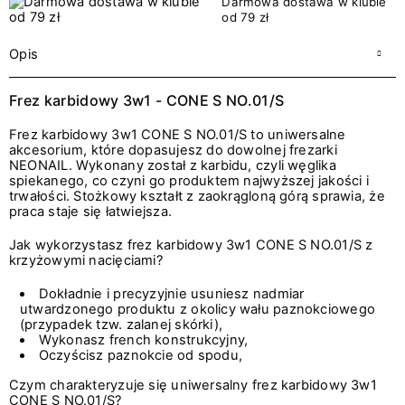
Darmowa dostawa w klubie
od 79 zł
Opis
Frez karbidowy 3w1 - CONE S NO.01/S
Frez karbidowy 3w1 CONE S NO.01/S to uniwersalne
akcesorium, które dopasujesz do dowolnej frezarki
NEONAIL. Wykonany został z karbidu, czyli węglika
spiekanego, co czyni go produktem najwyższej jakości i
trwałości. Stożkowy kształt z zaokrągloną górą sprawia, że
praca staje się łatwiejsza.
Jak wykorzystasz frez karbidowy 3w1 CONE S NO.01/S z
krzyżowymi nacięciami?
Dokładnie i precyzyjnie usuniesz nadmiar
utwardzonego produktu z okolicy wału paznokciowego
(przypadek tzw. zalanej skórki),
Wykonasz french konstrukcyjny,
Oczyścisz paznokcie od spodu,
Czym charakteryzuje się uniwersalny frez karbidowy 3w1
CONE S NO.01/S?