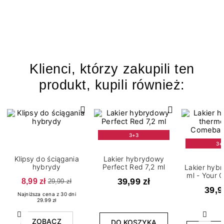
Klienci, którzy zakupili ten
produkt, kupili również:
3+3
3+
Klipsy do ściągania
Lakier hybrydowy
hybrydy
Perfect Red 7,2 ml
Lakier hyb
ml - Your
8,99 zł
39,99 zł
29,99 zł
39,9
Najniższa cena z 30 dni
29.99 zł
Poprzedni
Nast
ZOBACZ
DO KOSZYKA