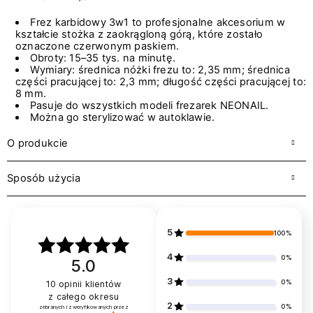
Frez karbidowy 3w1 to profesjonalne akcesorium w
kształcie stożka z zaokrągloną górą, które zostało
oznaczone czerwonym paskiem.
Obroty: 15–35 tys. na minutę.
Wymiary: średnica nóżki frezu to: 2,35 mm; średnica
części pracującej to: 2,3 mm; długość części pracującej to:
8 mm.
Pasuje do wszystkich modeli frezarek NEONAIL.
Można go sterylizować w autoklawie.
O produkcie
Sposób użycia
5
100%
4
0%
5.0
3
0%
10
opinii klientów
z całego okresu
2
0%
zebranych i zweryfikowanych przez