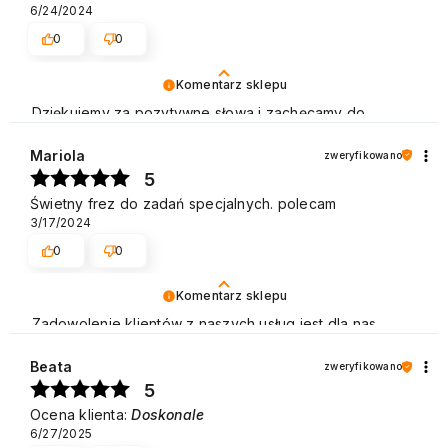
6/24/2024
0
0
Komentarz sklepu
Dziękujemy za pozytywne słowa i zachęcamy do
ponownych zakupów. Pozdrawiamy
Mariola
zweryfikowano
5
Świetny frez do zadań specjalnych. polecam
3/17/2024
0
0
Komentarz sklepu
Zadowolenie klientów z naszych usług jest dla nas
bardzo ważne i cieszymy się, że w tym przypadku tak
właśnie było. Pozdrawiamy
Beata
zweryfikowano
5
Ocena klienta:
Doskonale
6/27/2025