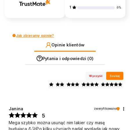
1
0%
Jak zbieramy opinie?
Opinie klientów
Pytania i odpowiedzi (0)
Wyczyść
Szukaj
Janina
zweryfikowano
5
Mega szybko można usunąć nim lakier czy masę
budującą 💪🚀Po kilku użyciach nadal wygląda jak nowy,