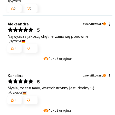
1/5/2023
0
0
Aleksandra
zweryfikowano
5
Najwyższa jakość, chętnie zamówię ponownie.
5/1/2024
0
0
Pokaż oryginał
Karolina
zweryfikowano
5
Myślę, że ten mały, wszechstronny jest idealny :-)
9/7/2023
0
0
Pokaż oryginał