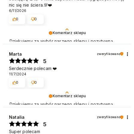
nic się nie ściera.💯❤️
6/11/2026
0
0
Komentarz sklepu
Dziękujemy za wybór naszego sklepu i pozytywną
opinię. Zapraszamy na kolejne zakupy w naszym
sklepie! Pozdrawiamy
Marta
zweryfikowano
5
Serdecznie polecam ❤️
11/7/2024
0
0
Komentarz sklepu
Dziękujemy za wybór naszego sklepu i pozytywną
opinię. Zapraszamy na kolejne zakupy w naszym
sklepie! Pozdrawiamy
Natalia
zweryfikowano
5
Super polecam