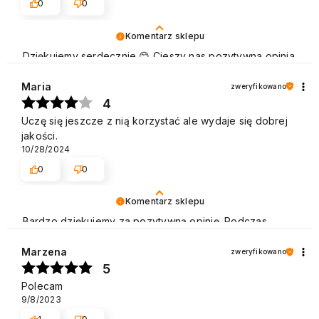
0
0
Komentarz sklepu
Dziękujemy serdecznie 😊 Cieszy nas pozytywna opinia
naszych Klientów, którzy chętnie wracają, aby dokonać
zakupu. Pozdrawiamy
Maria
zweryfikowano
4
Uczę się jeszcze z nią korzystać ale wydaje się dobrej
jakości.
10/28/2024
0
0
Komentarz sklepu
Bardzo dziękujemy za pozytywną opinię. Podczas
naszej pracy stawiamy na profesjonalizm i zadowolenie
Klienta. Cieszymy się, że spełniliśmy Pani oczekiwania.
Marzena
zweryfikowano
Zapraszamy do ponownego skorzystania z naszej
5
oferty. Pozdrawiamy
Polecam
9/8/2023