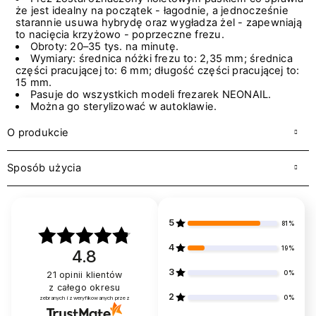
że jest idealny na początek - łagodnie, a jednocześnie
starannie usuwa hybrydę oraz wygładza żel - zapewniają
to nacięcia krzyżowo - poprzeczne frezu.
Obroty: 20–35 tys. na minutę.
Wymiary: średnica nóżki frezu to: 2,35 mm; średnica
części pracującej to: 6 mm; długość części pracującej to:
15 mm.
Pasuje do wszystkich modeli frezarek NEONAIL.
Można go sterylizować w autoklawie.
O produkcie
Sposób użycia
5
81%
4
19%
4.8
3
0%
21
opinii klientów
z całego okresu
2
0%
zebranych i zweryfikowanych przez