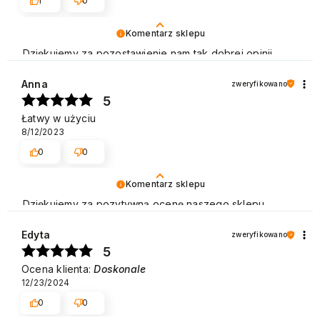
1
0
Komentarz sklepu
Dziękujemy za pozostawienie nam tak dobrej opinii.
Naszym priorytetem jest satysfakcja klienta i Twoja
recenzja potwierdza nasze wysiłki - dziękujemy raz
Anna
zweryfikowano
jeszcze i mamy nadzieję - do szybkiego zobaczenia!
5
Pozdrawiamy
Łatwy w użyciu
8/12/2023
0
0
Komentarz sklepu
Dziękujemy za pozytywną ocenę naszego sklepu.
Polecamy się na przyszłość. Pozdrawiamy
Edyta
zweryfikowano
5
Ocena klienta:
Doskonale
12/23/2024
0
0