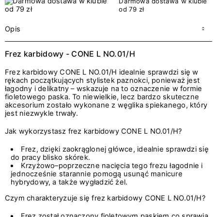
Darmowa dostawa w klubie
od 79 zł
Opis
Frez karbidowy - CONE L NO.01/H
Frez karbidowy CONE L NO.01/H idealnie sprawdzi się w
rękach początkujących stylistek paznokci, ponieważ jest
łagodny i delikatny – wskazuje na to oznaczenie w formie
fioletowego paska. To niewielkie, lecz bardzo skuteczne
akcesorium zostało wykonane z węglika spiekanego, który
jest niezwykle trwały.
Jak wykorzystasz frez karbidowy CONE L NO.01/H?
Frez, dzięki zaokrąglonej główce, idealnie sprawdzi się
do pracy blisko skórek.
Krzyżowo–poprzeczne nacięcia tego frezu łagodnie i
jednocześnie starannie pomogą usunąć manicure
hybrydowy, a także wygładzić żel.
Czym charakteryzuje się frez karbidowy CONE L NO.01/H?
Frez został oznaczony fioletowym paskiem co sprawia