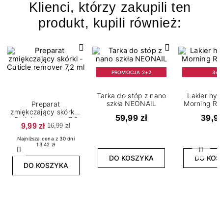
Klienci, którzy zakupili ten
produkt, kupili również:
PROMOCJA 2+2
3+
Tarka do stóp z nano
Lakier h
szkła NEONAIL
Morning Ro
Preparat
zmiękczający skórki -
59,99 zł
39,9
Cuticle remover 7,2
9,99 zł
16,99 zł
ml
Najniższa cena z 30 dni
13.42 zł
Poprzedni
Nast
DO KOSZYKA
DO KO
DO KOSZYKA