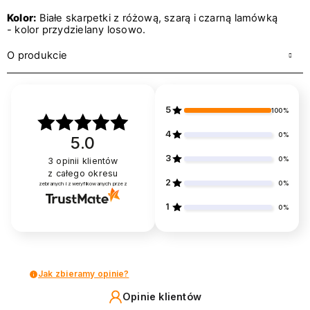
Kolor:
Białe skarpetki z różową, szarą i czarną lamówką
- kolor przydzielany losowo.
O produkcie
5
100%
4
0%
5.0
3
0%
3
opinii klientów
z całego okresu
2
0%
zebranych i zweryfikowanych przez
1
0%
Jak zbieramy opinie?
Opinie klientów