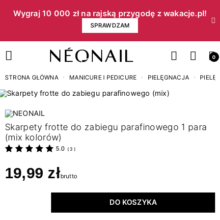
Wygraj 10 000 zł na rajską przygodę z wakacje.pl!​
SPRAWDZAM
0
STRONA GŁÓWNA
MANICURE I PEDICURE
PIELĘGNACJA
PIELĘ
Skarpety frotte do zabiegu parafinowego 1 para
(mix kolorów)
5.0
(
3
)
19,99 zł
brutto
DO KOSZYKA