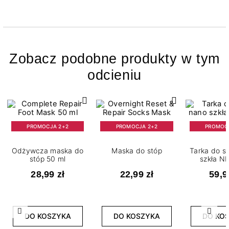
Zobacz podobne produkty w tym
odcieniu
PROMOCJA 2+2
PROMOCJA 2+2
PROMOC
Odżywcza maska do
Maska do stóp
Tarka do s
stóp 50 ml
szkła N
28,99 zł
22,99 zł
59,9
Poprzedni
Nast
DO KOSZYKA
DO KOSZYKA
DO KO