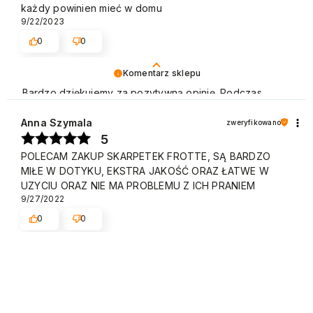
każdy powinien mieć w domu
9/22/2023
0
0
Komentarz sklepu
Bardzo dziękujemy za pozytywną opinię. Podczas
naszej pracy stawiamy na profesjonalizm i zadowolenie
Klienta. Cieszymy się, że spełniliśmy Pani oczekiwania.
Anna Szymala
zweryfikowano
Zapraszamy do ponownego skorzystania z naszej
5
oferty. Pozdrawiamy
POLECAM ZAKUP SKARPETEK FROTTE, SĄ BARDZO
MIŁE W DOTYKU, EKSTRA JAKOŚĆ ORAZ ŁATWE W
UZYCIU ORAZ NIE MA PROBLEMU Z ICH PRANIEM
9/27/2022
0
0