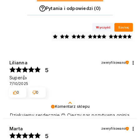
Pytania i odpowiedzi (0)
Wyczyść
Szukaj
Lilianna
zweryfikowano
5
Super👍️
7/10/2025
0
0
Komentarz sklepu
Dziękujemy serdecznie 😊 Cieszy nas pozytywna opinia
naszych Klientów, którzy chętnie wracają, aby dokonać
zakupu. Pozdrawiamy
Marta
zweryfikowano
5