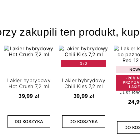
órzy zakupili ten produkt, kup
3+3
NOW
-20% N
Lakier hybrydowy
Lakier hybrydowy
PRZY ZA
Hot Crush 7,2 ml
Chili Kiss 7,2 ml
Lakier k
LAKI
Just Red
39,99 zł
39,99 zł
m
24,9
DO KOSZYKA
DO KOSZYKA
DO KO