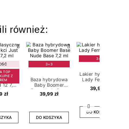
ili również:
3+3
OŚĆ
3+3
A TOP
Lakier hybrydowy
KUPIE Z
lasyczny
Baza hybrydowa
Lady Ferrari 7,2
EREM
 12 7,2
Baby Boomer
ml
39,99 zł
l
Base Nude Base
9 zł
39,99 zł
7,2 ml
Następny
DO KOSZYKA
SZYKA
DO KOSZYKA