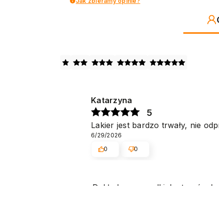
Jak zbieramy opinie?
Katarzyna
5
Lakier jest bardzo trwały, nie odp
6/29/2026
0
0
Dokładamy wszelkich starań, aby
ponownie! Pozdrawiamy