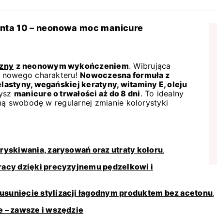
nta 10 – neonowa moc manicure
czny
z neonowym wykończeniem
. Wibrująca
e nowego charakteru!
Nowoczesna formuła z
astyny, wegańskiej keratyny, witaminy E, oleju
zysz
manicure o trwałości aż do 8 dni
. To idealny
ną swobodę w regularnej zmianie kolorystyki
ryskiwania, zarysowań oraz utraty koloru
,
racy dzięki precyzyjnemu pędzelkowi i
sunięcie stylizacji łagodnym produktem bez acetonu
 – zawsze i wszędzie