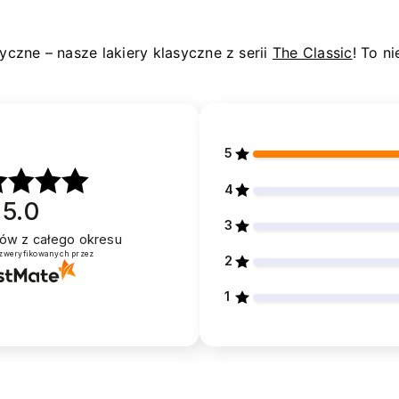
yczne – nasze lakiery klasyczne z serii
The Classic
! To n
5
4
5.0
3
ntów
z całego okresu
 zweryfikowanych przez
2
1