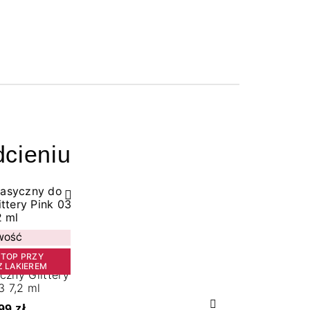
cieniu
WOŚĆ
 TOP PRZY
Z LAKIEREM
yczny Glittery
3 7,2 ml
99 zł
Następny