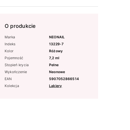
O produkcie
Marka
NEONAIL
Indeks
13229-7
Kolor
Różowy
Pojemność
7,2 ml
Stopień krycia
Pełne
Wykończenie
Neonowe
EAN
5907052866514
Kolekcja
Lakiery
,