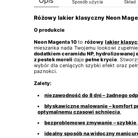
Opis
Sposób użycia
Skład
Różowy lakier klasyczny Neon Mage
O produkcie
Neon Magenta 10
to
różowy
lakier klasy
mieszanka nada Twojemu lookowi zupełni
dodatkiem ceramidu NP, hydrolizowanej el
z pestek moreli
daje
pełne krycie
. Stwor
wybór dla ceniących szybki efekt oraz peł
paznokci.
Zalety:
niezawodność do 8 dni – żadnego odp
błyskawiczne malowanie – komfort p
optymalnemu czasowi schnięcia
,
bezproblemowe zmywanie – szybkie u
idealny sposób na widoczny manicure