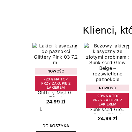
Klienci, kt
NOWOŚĆ
-20% NA TOP
PRZY ZAKUPIE Z
Lakier klasyczny
LAKIEREM
NOWOŚĆ
Glittery Mist 02
-20% NA TOP
7,2 ml
PRZY ZAKUPIE Z
24,99 zł
Lakier klasyczny
LAKIEREM
Sunkissed Glow
Poprzedni
Beige 7,2 ml
24,99 zł
DO KOSZYKA