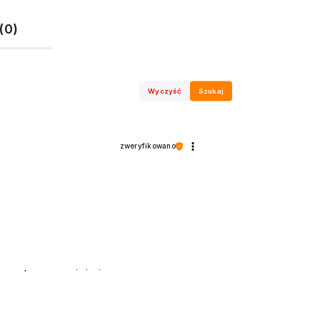
(0)
Wyczyść
Szukaj
zweryfikowano
 pozytywną opinię i zapraszamy