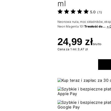
ml
5.0
(
1
)
Neonowa nuta, moc składników, eksp
Neon Magenta 10!
Trwałość do...
+ 
24,99 zł
brutto
Cena za 1 ml: 3,47 zł