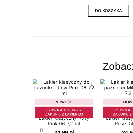
DO KOSZYKA
Zobac
NOWOŚĆ
NOW
-20% NA TOP PRZY
-20% NA 
ZAKUPIE Z LAKIEREM
ZAKUPIE Z
Lakier klasyczny Rosy
Lakier klas
Pink 06 7,2 ml
Rose 04
24,99 zł
24,9
Poprzedni