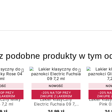
z podobne produkty w tym od
OŚĆ
NOWOŚĆ
NO
TOP PRZY
-20% NA TOP PRZY
-20% NA
 LAKIEREM
ZAKUPIE Z LAKIEREM
ZAKUPIE 
yczny Milky
Lakier klasyczny
Lakier klas
 7,2 ml
Electric Fuchsia 09 7,2
Pink 0
ml
9 zł
24,99 zł
24,