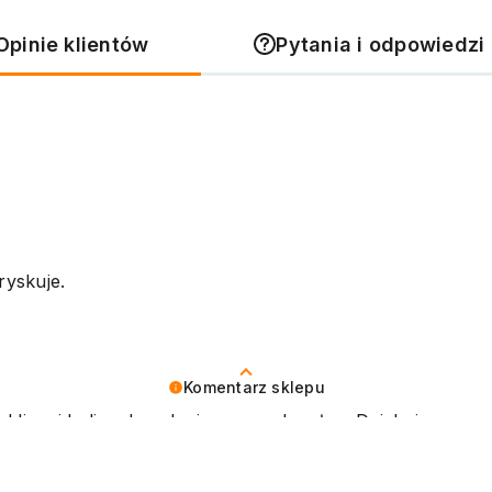
Opinie klientów
Pytania i odpowiedzi 
ryskuje.
Komentarz sklepu
 klienci byli zadowoleni z naszych usług. Dziękujemy za