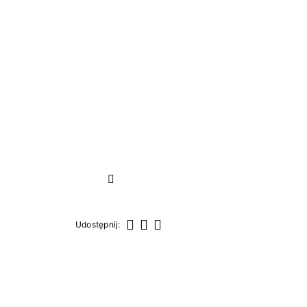
Następny
Udostępnij:
Udostępnij
Tweetuj
Pinterest