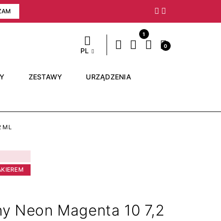
ZAM
Następny
1
0
PL
RY
ZESTAWY
URZĄDZENIA
2 ML
AKIEREM
ny Neon Magenta 10 7,2