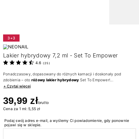
3+3
Lakier hybrydowy 7,2 ml - Set To Empower
4.6
(
25
)
Ponadczasowy, dopasowany do różnych karnacji i doskonały pod
zdobienia – oto
różowy lakier hybrydowy
Set To Empower!...
+ Czytaj więcej
39,99 zł
brutto
Cena za 1 ml: 5,55 zł
Podaj swój adres e-mail, a wyślemy Ci powiadomienie, gdy ponownie
pojawi się w sklepie.