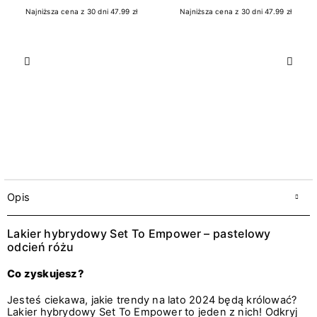
Najniższa cena z 30 dni 47.99 zł
Najniższa cena z 30 dni 47.99 zł
Poprzedni
Nast
Opis
Lakier hybrydowy Set To Empower – pastelowy
odcień różu
Co zyskujesz?
Jesteś ciekawa, jakie trendy na lato 2024 będą królować?
Lakier hybrydowy Set To Empower to jeden z nich! Odkryj