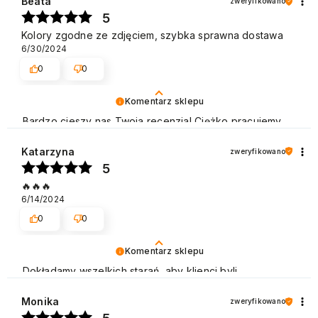
Pozdrawiamy
Beata
zweryfikowano
5
Kolory zgodne ze zdjęciem, szybka sprawna dostawa
6/30/2024
0
0
Komentarz sklepu
Bardzo cieszy nas Twoja recenzja! Ciężko pracujemy,
aby sprostać wymaganiom klientów takich jak Ty i
jesteśmy zadowoleni, że nam się udało. Mamy nadzieję,
Katarzyna
zweryfikowano
że do nas wrócisz :) Pozdrawiamy
5
🔥🔥🔥
6/14/2024
0
0
Komentarz sklepu
Dokładamy wszelkich starań, aby klienci byli
zadowoleni z naszych usług. Dziękujemy za pozytywną
opinię i zapraszamy ponownie! Pozdrawiamy
Monika
zweryfikowano