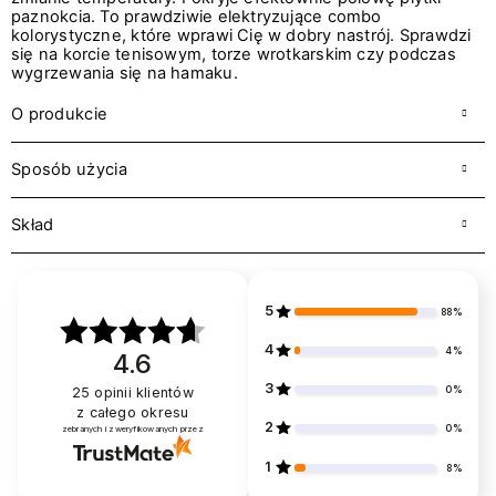
paznokcia. To prawdziwie elektryzujące combo
kolorystyczne, które wprawi Cię w dobry nastrój. Sprawdzi
się na korcie tenisowym, torze wrotkarskim czy podczas
wygrzewania się na hamaku.
O produkcie
Sposób użycia
Skład
5
88%
4
4%
4.6
3
0%
25
opinii klientów
z całego okresu
2
0%
zebranych i zweryfikowanych przez
1
8%