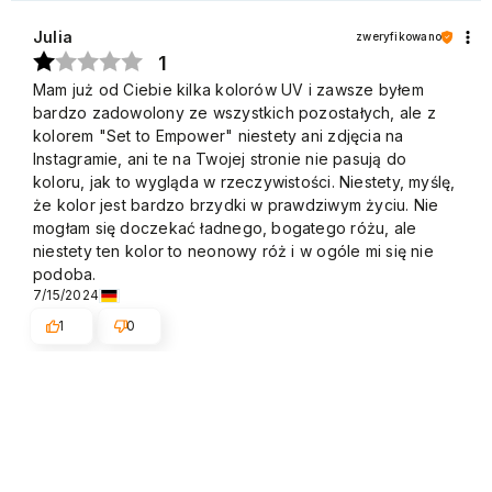
Julia
zweryfikowano
1
Mam już od Ciebie kilka kolorów UV i zawsze byłem
bardzo zadowolony ze wszystkich pozostałych, ale z
kolorem "Set to Empower" niestety ani zdjęcia na
Instagramie, ani te na Twojej stronie nie pasują do
koloru, jak to wygląda w rzeczywistości. Niestety, myślę,
że kolor jest bardzo brzydki w prawdziwym życiu. Nie
mogłam się doczekać ładnego, bogatego różu, ale
niestety ten kolor to neonowy róż i w ogóle mi się nie
podoba.
7/15/2024
1
0
Pokaż oryginał
Maria
zweryfikowano
5