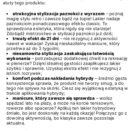
atuty tego produktu:
atrakcyjna stylizacja paznokci z wyrazem
– poznaj
magię stylu retro i zawsze bądź na topie! Lakier nadaje
paznokciom ponadczasowego efektu classic. To
sprawdzona estetyka, która nigdy się nie starzeje!
Zdobądź mistrzostwo w stylizacji paznokci już dziś;
trwały efekt do 21 dni
– nie rezygnuj z aktywności
nawet w wakacje! Zyskaj nieskazitelny manicure, który
przetrwa aż do 3 tygodni;
niesamowita stylizacja zaskakująca łatwością
wykonania
– potrzebujesz dodatkowej chwili na rekreację
w plenerze? Dzięki idealnej gęstości zaaplikujesz lakier
szybko i sprawnie. Uzyskaj ekstra efekt i nie rezygnuj z
letnich rozrywek;
komfort podczas nakładania hybrydy
– średnio gęsta
konsystencja sprawia, że produkt nie tworzy smug, a do
tego nie spływa na skórki. Ciesz się wyjątkową estetyką w
trakcie aplikowania hybrydy;
manicure, który zawsze się sprawdza
– wolisz
spędzać lato na plaży, a może na korcie tenisowym,
rowerze albo spacerze? Aplikuj ten lakier hybrydowy
śmiało, bo jest doskonały na każdą okazję! Połączysz go z
dowolną aktywnością, bo klasyka zawsze pozostaje
aktualna.