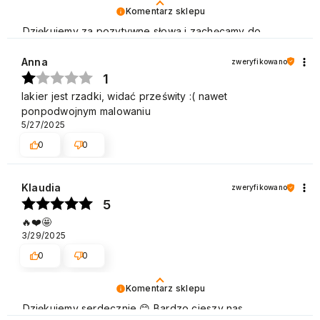
Komentarz sklepu
Dziękujemy za pozytywne słowa i zachęcamy do
ponownych zakupów. Pozdrawiamy
Anna
zweryfikowano
1
lakier jest rzadki, widać prześwity :( nawet
ponpodwojnym malowaniu
5/27/2025
0
0
Klaudia
zweryfikowano
5
🔥❤️🤩
3/29/2025
0
0
Komentarz sklepu
Dziękujemy serdecznie 😊 Bardzo cieszy nas