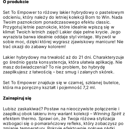
O produkcie
Set To Empower to różowy lakier hybrydowy o pastelowym
odcieniu, który należy do letniej kolekcji Born to Win. Nada
Twoim paznokciom ponadczasowego efektu classic.
Przygotuj letnie paznokcie, które idealnie wpiszą się w
klimat Twoich letnich zajęć! Lakier daje pełne krycie. Jego
wyrazista barwa idealnie oddaje styl vintage. Wyzwól w
sobie moc, dzięki której wygrasz zjawiskowy manicure! Nie
trać okazji do zabawy kolorem!
Lakier hybrydowy ma trwałość aż do 21 dni. Charakteryzuje
go średnio gęsta konsystencja, która ułatwia aplikację. Nie
masz doświadczenia? To nie problem, bo hybrydę
zaaplikujesz z łatwością – bez smug i zalanych skórek.
Set To Empower znajduje się w czarnej, szklanej butelce,
która ma poręczny kształt i pojemność 7,2 ml.
Zainspiruj się
Lubisz zaskakiwać? Postaw na nieoczywiste połączenie i
zaaplikuj obok lakieru inny wariant kolekcji –
Winning Spirit
z
efektem thermo. Sprawi on, że Twoja różowa stylizacja
wzbogaci się o pomarańczowy refleks, który zobaczysz po
zmianie temperatury. Pokryje efektownie połowę płytki