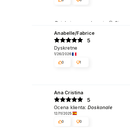
Dziękujemy serdecznie 😊 Cieszy
Pozdrawiamy
Anabelle/Fabrice
5
Dyskretne
1/26/2026
0
1
Ana Cristina
5
Ocena klienta:
Doskonale
12/11/2025
0
0