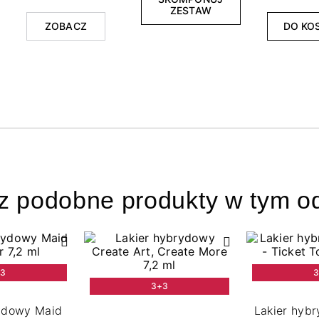
ZESTAW
ZOBACZ
DO KO
z podobne produkty w tym od
+3
3
3+3
rydowy Maid
Lakier hybr