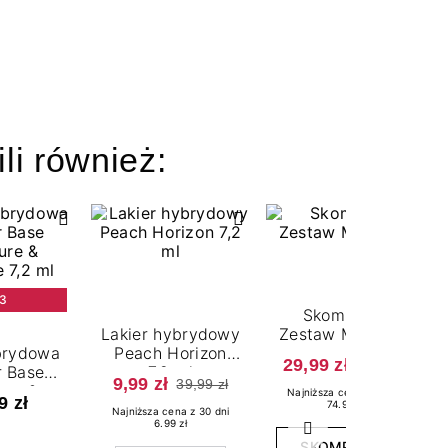
ili również:
3
Skompletuj
Lakier hybrydowy
Zestaw Mani Trio
brydowa
Peach Horizon
29,99 zł
74,97 zł
 Base
7,2 ml
9,99 zł
39,99 zł
ure &
Najniższa cena z 30 dni
9 zł
74.97 zł
 7,2 ml
Najniższa cena z 30 dni
6.99 zł
Następny
SKOMPONUJ