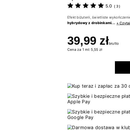
5.0
(
3
)
Efekt biżuterii, świetliste wykończeni
hybrydowy z drobinkami...
+ Czyta
39,99 zł
brutto
Cena za 1 ml: 5,55 zł