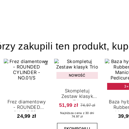
órzy zakupili ten produkt, kup
NOWOŚĆ
3+
Skompletuj
Zestaw klasyk
Frez diamentowy
Trio
Baza hy
51,99 zł
74,97 zł
- ROUNDED
Rubber
CYLINDER -
Manic
Najniższa cena z 30 dni
24,99 zł
39,9
74.97 zł
NO.01/S
Pedicure
SKOMPONUJ