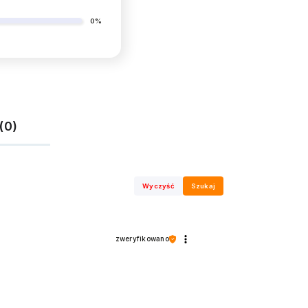
0%
(0)
Wyczyść
Szukaj
zweryfikowano