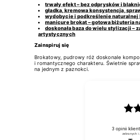
trwały efekt – bez odprysków i blakni
gładka, kremowa konsystencja, spraw
wydobycie i podkreślenie naturalnej 
manicure brokat – gotowa biżuteria n
doskonała baza do wielu stylizacji – 
artystycznych
Zainspiruj się
Brokatowy, pudrowy róż doskonale komponuje
i romantycznego charakteru. Świetnie spra
na jednym z paznokci.
3
opinii klie
zebranych i