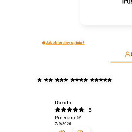
Jak zbieramy opinie?
Dorota
5
Polecam 💯
7/9/2026
0
0