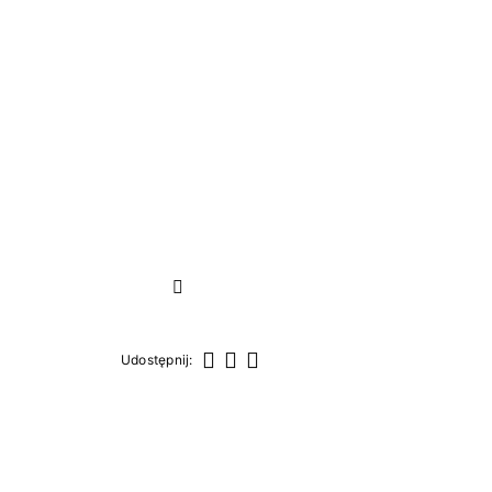
Następny
Udostępnij:
Udostępnij
Tweetuj
Pinterest