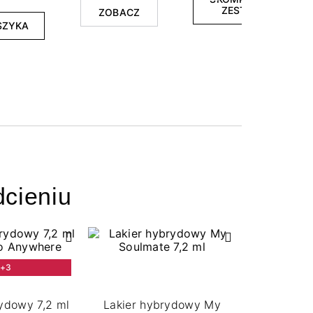
ZESTAW
ZOBACZ
SZYKA
cieniu
+3
ydowy 7,2 ml
Lakier hybrydowy My