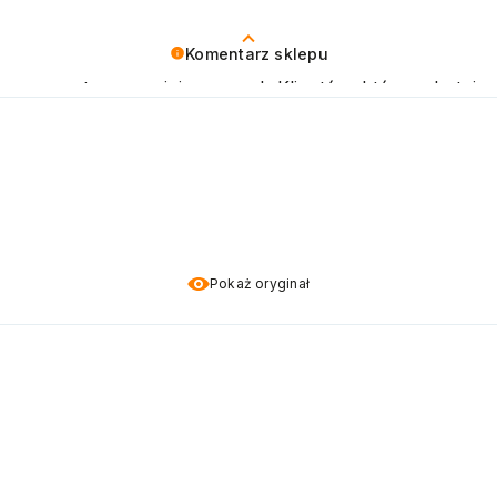
Komentarz sklepu
 nas pozytywna opinia naszych Klientów, którzy chętnie
Pokaż oryginał