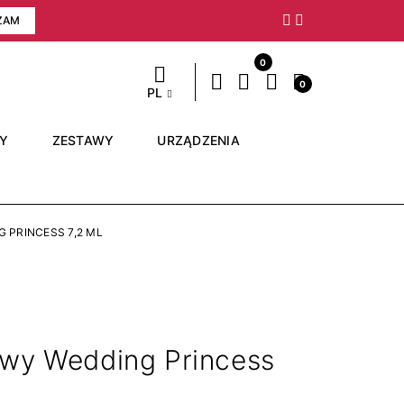
ZAM
Następny
0
0
PL
RY
ZESTAWY
URZĄDZENIA
 PRINCESS 7,2 ML
owy Wedding Princess