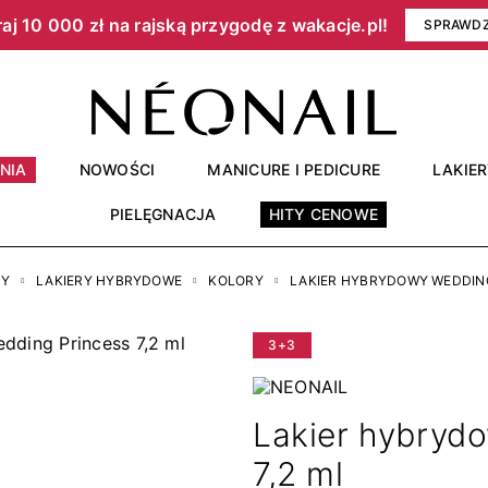
aj 10 000 zł na rajską przygodę z wakacje.pl!​
SPRAWD
NIA
NOWOŚCI
MANICURE I PEDICURE
LAKIE
PIELĘGNACJA
HITY CENOWE
RY
LAKIERY HYBRYDOWE
KOLORY
LAKIER HYBRYDOWY WEDDING
3+3
Lakier hybryd
7,2 ml