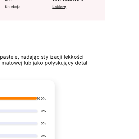
Kolekcja
Lakiery
stele, nadając stylizacji lekkości
 matowej lub jako połyskujący detal
100%
0%
0%
0%