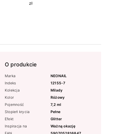
zł
O produkcie
Marka
NEONAIL
Indeks
12155-7
Kolekcja
Milady
Kolor
Różowy
Pojemność
7,2 ml
Stopień krycia
Pełne
Efekt
Glitter
Inspiracja na
Ważną okazję
EAN
5907052816847