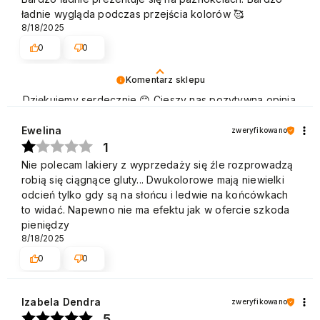
ładnie wygląda podczas przejścia kolorów 🥰
8/18/2025
0
0
Komentarz sklepu
Dziękujemy serdecznie 😊 Cieszy nas pozytywna opinia
naszych Klientów, którzy chętnie wracają, aby dokonać
zakupu. Pozdrawiamy
Ewelina
zweryfikowano
1
Nie polecam lakiery z wyprzedaży się źle rozprowadzą
robią się ciągnące gluty... Dwukolorowe mają niewielki
odcień tylko gdy są na słońcu i ledwie na końcówkach
to widać. Napewno nie ma efektu jak w ofercie szkoda
pieniędzy
8/18/2025
0
0
Izabela Dendra
zweryfikowano
5