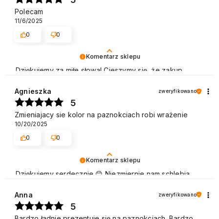
Polecam
11/6/2025
0
0
Komentarz sklepu
Dziękujemy za miłe słowa! Cieszymy się, że zakup
przeszedł bezproblemowo, oraz, że możemy zapewnić
odpowiednią obsługę naszym klientom. Dziękujemy raz
Agnieszka
zweryfikowano
jeszcze! Pozdrawiamy
5
Zmieniajacy sie kolor na paznokciach robi wrażenie
10/20/2025
0
0
Komentarz sklepu
Dziękujemy serdecznie 😊 Niezmiernie nam schlebia
pozytywna opinia Klientów naszej marki, która cieszy
się dużą popularnością zarówno w użytku domowym,
Anna
zweryfikowano
jak i w gabinetach kosmetycznych. Pozdrawiamy
5
Bardzo ładnie prezentuje się na paznokciach. Bardzo