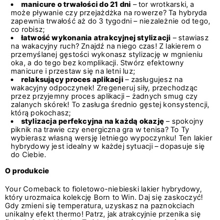
manicure o trwałości do 21 dni
– tor wrotkarski, a
może pływanie czy przejażdżka na rowerze? Ta hybryda
zapewnia trwałość aż do 3 tygodni – niezależnie od tego,
co robisz;
łatwość wykonania atrakcyjnej stylizacji
– stawiasz
na wakacyjny ruch? Znajdź na niego czas! Z lakierem o
przemyślanej gęstości wykonasz stylizację w mgnieniu
oka, a do tego bez komplikacji. Stwórz efektowny
manicure i przestaw się na letni luz;
relaksujący proces aplikacji
– zasługujesz na
wakacyjny odpoczynek! Zregeneruj siły, przechodząc
przez przyjemny proces aplikacji – żadnych smug czy
zalanych skórek! To zasługa średnio gęstej konsystencji,
którą pokochasz;
stylizacja perfekcyjna na każdą okazję
– spokojny
piknik na trawie czy energiczna gra w tenisa? To Ty
wybierasz własną wersję letniego wypoczynku! Ten lakier
hybrydowy jest idealny w każdej sytuacji – dopasuje się
do Ciebie.
O produkcie
Your Comeback to fioletowo-niebieski lakier hybrydowy,
który urozmaica kolekcję Born to Win. Daj się zaskoczyć!
Gdy zmieni się temperatura, uzyskasz na paznokciach
unikalny efekt thermo! Patrz, jak atrakcyjnie przenika się