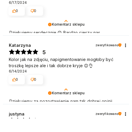
6/17/2024
0
0
Komentarz sklepu
Dziękujemy serdecznie 😊 Bardzo cieszy nas
zadowolenie z udanych zakupów w sklepie NEONAIL.
Pozdrawiamy
Katarzyna
zweryfikowano
5
Kolor jak na zdjęciu, napigmentowanie mogłoby być
troszkę lepsze ale i tak dobrze kryje 😊👌
6/14/2024
0
0
Komentarz sklepu
Dziękujemy za pozostawienie nam tak dobrej opinii.
Naszym priorytetem jest satysfakcja klienta i Twoja
recenzja potwierdza nasze wysiłki - dziękujemy raz
justyna
zweryfikowano
jeszcze i mamy nadzieję - do szybkiego zobaczenia!
4
Pozdrawiamy
❤️