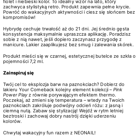
fiolet i niebieski kolor. To idealny wzór na lato, który
zachwyca stylistyką retro. Produkt zapewnia pełne krycie.
Powróć do wakacyjnych aktywności i ciesz się słońcem bez
kompromisów!
Hybrydę cechuje trwałość aż do 21 dni. Jej średnio gęsta
konsystencja maksymalnie upraszcza aplikację. Poradzisz
sobie z nią nawet, jeśli dopiero zaczynasz przygodę z
manicure. Lakier zaaplikujesz bez smug i zalewania skórek.
Produkt mieści się w czarnej, estetycznej butelce ze szkła o
pojemności 7,2 ml.
Zainspiruj się
Twój cel to eksplozja barw na paznokciach? Dobierz do
lakieru Your Comeback kolejny element kolekcji –
Pink
Power Play
z równie porywającym efektem thermo.
Poczekaj, aż zmieni się temperatura – wtedy na Twoich
paznokciach zakróluje podwójny odcień różu: z jasną i
ciemną nutą. Zabaw się stylizacją! Wejdź w rytm letniej
beztroski i zachowaj dobry nastrój dzięki uderzeniu
kolorów.
Chwytaj wakacyjny fun razem z NEONAIL!