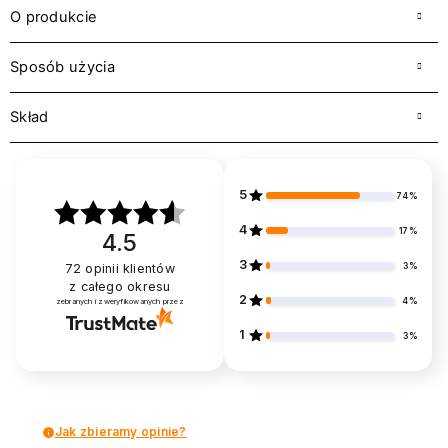
O produkcie
Sposób użycia
Skład
5
74%
4
17%
4.5
3
3%
72
opinii klientów
z całego okresu
2
4%
zebranych i zweryfikowanych przez
1
3%
Jak zbieramy opinie?