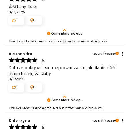
👍️💯fajny kolor
8/11/2025
0
0
Komentarz sklepu
Bardzo dziękujemy za pozytywną opinię. Podczas
naszej pracy stawiamy na profesjonalizm i zadowolenie
Klienta. Cieszymy się, że spełniliśmy Pani oczekiwania.
Aleksandra
zweryfikowano
Zapraszamy do ponownego skorzystania z naszej
5
oferty. Pozdrawiamy
Dobrze pokrywa i sie rozprowadza ale jak dlanie efekt
termo trochę za słaby
8/7/2025
0
0
Komentarz sklepu
Dziękujemy serdecznie za pozytywną opinię 😊
Nieustannie udoskonalamy jakość naszych produktów
oraz usług, aby były na jak najwyższym poziomie.
Katarzyna
zweryfikowano
Pozdrawiamy
5