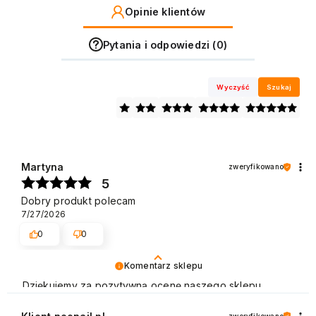
Opinie klientów
Pytania i odpowiedzi (0)
Wyczyść
Szukaj
Martyna
zweryfikowano
5
Dobry produkt polecam
7/27/2026
0
0
Komentarz sklepu
Dziękujemy za pozytywną ocenę naszego sklepu.
Polecamy się na przyszłość. Pozdrawiamy
zweryfikowano