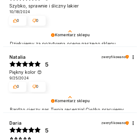
Szybko, sprawnie i śliczny lakier
10/18/2024
0
0
Komentarz sklepu
Dziękujemy za pozytywną ocenę naszego sklepu.
Polecamy się na przyszłość. Pozdrawiamy
Natalia
zweryfikowano
5
Piękny kolor 😍
9/25/2024
0
0
Komentarz sklepu
Bardzo cieszy nas Twoja recenzja! Ciężko pracujemy,
aby sprostać wymaganiom klientów takich jak Ty i
jesteśmy zadowoleni, że nam się udało. Mamy nadzieję,
Daria
zweryfikowano
że do nas wrócisz :) Pozdrawiamy
5
🔥🔥🔥🔥🔥