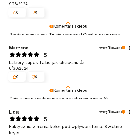
9/16/2024
0
0
Komentarz sklepu
Bardzo cieszy nas Twoja recenzja! Ciężko pracujemy,
aby sprostać wymaganiom klientów takich jak Ty i
jesteśmy zadowoleni, że nam się udało. Mamy nadzieję,
Marzena
zweryfikowano
że do nas wrócisz :) Pozdrawiamy
5
Lakiery super. Takie jak chciałam. 👍️
6/30/2024
0
0
Komentarz sklepu
Dziękujemy serdecznie za pozytywną opinię 😊
Nieustannie udoskonalamy jakość naszych produktów
oraz usług, aby były na jak najwyższym poziomie.
Lidia
zweryfikowano
Pozdrawiamy
5
Faktycznie zmienia kolor pod wpływem temp. Świetnie
kryje