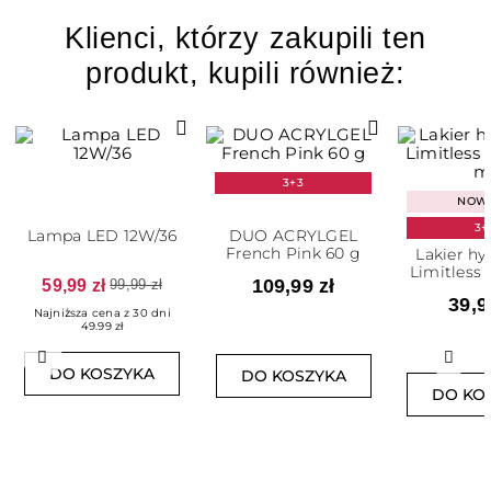
Klienci, którzy zakupili ten
produkt, kupili również:
3+3
NOW
3+
Lampa LED 12W/36
DUO ACRYLGEL
French Pink 60 g
Lakier h
Limitless 
59,99 zł
109,99 zł
99,99 zł
m
39,9
Najniższa cena z 30 dni
49.99 zł
Poprzedni
Nast
DO KOSZYKA
DO KOSZYKA
DO KO