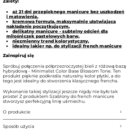
Zalety:
aż 21 dni przepięknego manicure bez uszkodzeń
i matowienia,
kremowa formuła, maksymalnie ułatwiająca
nakładanie początkującym,
delikatny manicure - subtelny odcień dla
miłośniczek pastelowych barw,
niezmienny trend kolorystyczny,
idealny lakier np. do stylizacji french manicure
Zainspiruj się
Spróbuj połączenia półprzezroczystej bieli z różową bazą
hybrydową - Minimalist Color Base Blossom Tone. Ten
produkt pięknie podkreśla naturalny kolor płytki, a do
tego jest idealny do stworzenia klasycznego frencha.
Wykonanie takiej stylizacji jeszcze nigdy nie było tak
proste! Z produktem Szablony do french manicure
stworzysz perfekcyjną linię uśmiechu.
O produkcie
Sposób użycia