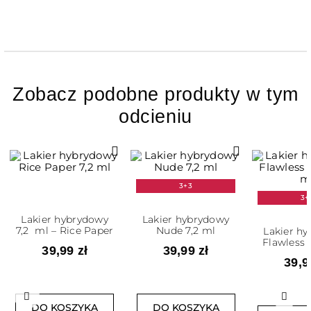
Zobacz podobne produkty w tym
odcieniu
3+3
3+
Lakier hybrydowy
Lakier hybrydowy
7,2 ml – Rice Paper
Nude 7,2 ml
Lakier h
Flawless 
39,99 zł
39,99 zł
m
39,9
Poprzedni
Nast
DO KOSZYKA
DO KOSZYKA