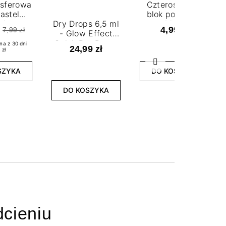
nsferowa
Czterostronny
astel
blok polerski -
ple
Dry Drops 6,5 ml
biały
4,99 zł
7,99 zł
- Glow Effect
Quick Dry Drops
na z 30 dni
24,99 zł
 zł
Następny
SZYKA
DO KOSZYKA
DO KOSZYKA
cieniu