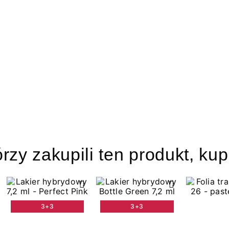
órzy zakupili ten produkt, kup
3+3
3+3