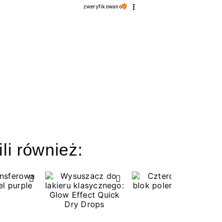
zweryfikowano
ili również: