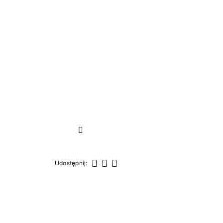
Następny
Udostępnij:
Udostępnij
Tweetuj
Pinterest