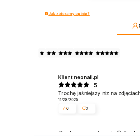
Jak zbieramy opinie?
Klient neonail.pl
5
Trochę jaśniejszy niz na zdjęciac
11/28/2025
0
0
Dziękujemy serdecznie 😊 Bardz