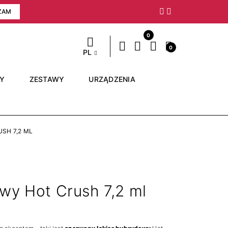
ZAM
Następny
0
0
PL
RY
ZESTAWY
URZĄDZENIA
SH 7,2 ML
wy Hot Crush 7,2 ml