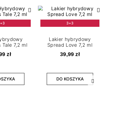
+3
3+3
Hybrydowy
Lakier hybrydowy
 Tale 7,2 ml
Spread Love 7,2 ml
99 zł
39,99 zł
OSZYKA
DO KOSZYKA
Następny
Lakier hy
Cherr
39
DO 