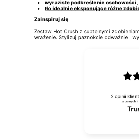
wyraziste podkreślenie osobowości,
tło idealnie eksponujące różne zdobi
Zainspiruj się
Zestaw Hot Crush z subtelnymi zdobieniami
wrażenie. Stylizuj paznokcie odważnie i w
2
opinii klie
zebranych i