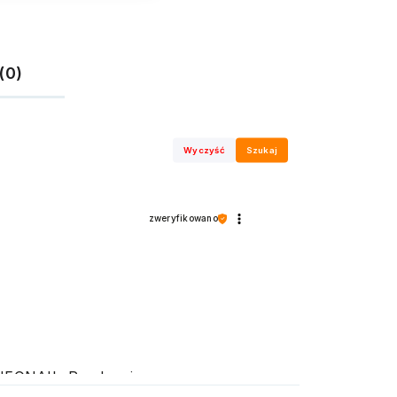
(0)
Wyczyść
Szukaj
zweryfikowano
e NEONAIL. Pozdrawiamy