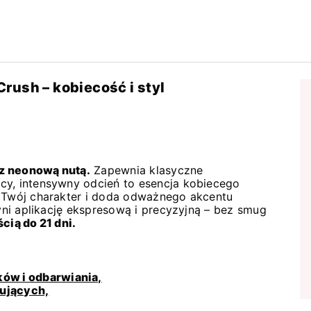
rush – kobiecość i styl
z neonową nutą.
Zapewnia klasyczne
cy, intensywny odcień to esencja kobiecego
i Twój charakter i doda odważnego akcentu
zyni aplikację ekspresową i precyzyjną – bez smug
cią do 21 dni.
ków i odbarwiania,
kujących,