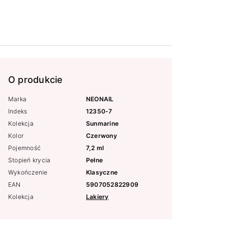
O produkcie
Marka
NEONAIL
Indeks
12350-7
Kolekcja
Sunmarine
Kolor
Czerwony
Pojemność
7,2 ml
Stopień krycia
Pełne
Wykończenie
Klasyczne
EAN
5907052822909
Kolekcja
Lakiery