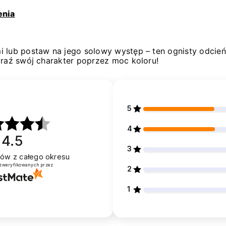
enia
 lub postaw na jego solowy występ – ten ognisty odcień
yraź swój charakter poprzez moc koloru!
5
4
4.5
3
ntów
z całego okresu
 zweryfikowanych przez
2
1