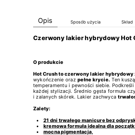
Opis
Sposób użycia
Skład
Czerwony lakier hybrydowy Hot C
O produkcie
Hot Crush to czerwony lakier hybrydowy 
wykończenie oraz
pełne krycie.
Ten kuszą
temperamentu i pewności siebie. Podkreśl
każdej stylizacji. Średnio gęsta formuła c
i zalanych skórek. Lakier zachwyca
trwałoś
Zalety:
21 dni trwałego manicure bez odprys
kremowa formuła idealna dla począt
mocna pigmentacja,