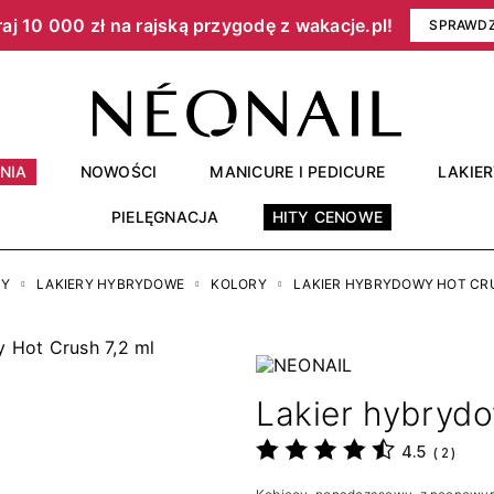
aj 10 000 zł na rajską przygodę z wakacje.pl!​
SPRAWD
NIA
NOWOŚCI
MANICURE I PEDICURE
LAKIE
PIELĘGNACJA
HITY CENOWE
RY
LAKIERY HYBRYDOWE
KOLORY
LAKIER HYBRYDOWY HOT CRU
Lakier hybrydo
4.5
(
2
)