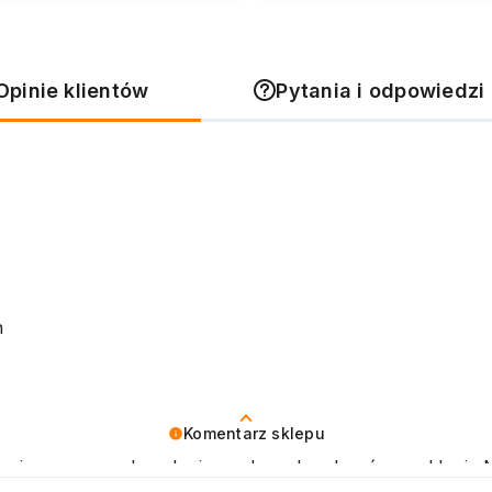
Opinie klientów
Pytania i odpowiedzi 
h
Komentarz sklepu
o cieszy nas zadowolenie z udanych zakupów w sklepi