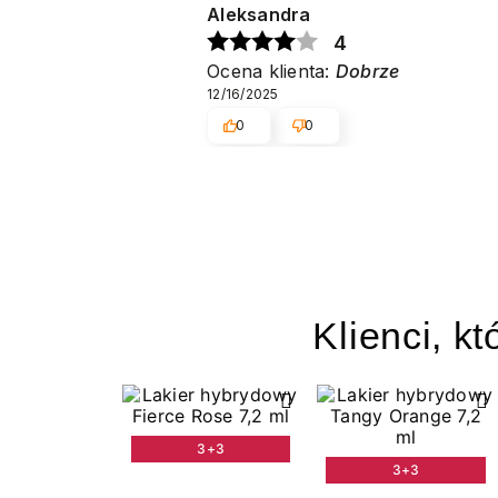
Aleksandra
4
Ocena klienta:
Dobrze
12/16/2025
0
0
Klienci, kt
3+3
3+3