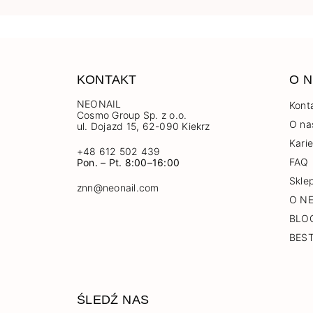
KONTAKT
O N
NEONAIL
Kont
Cosmo Group Sp. z o.o.
O na
ul. Dojazd 15, 62-090 Kiekrz
Kari
+48 612 502 439
FAQ
Pon. – Pt. 8:00–16:00
Skle
znn@neonail.com
O N
BLO
BES
ŚLEDŹ NAS