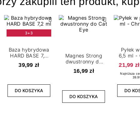
órzy zakupili ten produkt, kup
3+3
Baza hybrydowa
Pyłek w
HARD BASE 7,2
Magnes Strong
6,5 ml -
ml
dwustronny do
01
39,99 zł
21,99 zł
Cat Eye
Liquid Na
16,99 zł
ml - Ch
Najniższa ce
39.9
DO KOSZYKA
DO KO
DO KOSZYKA