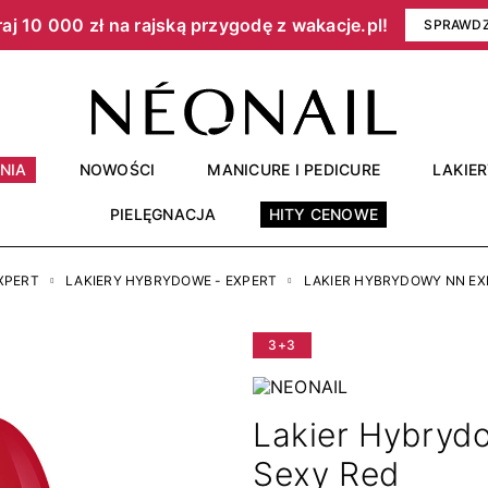
aj 10 000 zł na rajską przygodę z wakacje.pl!​
SPRAWD
NIA
NOWOŚCI
MANICURE I PEDICURE
LAKIE
PIELĘGNACJA
HITY CENOWE
EXPERT
LAKIERY HYBRYDOWE - EXPERT
LAKIER HYBRYDOWY NN EXP
3+3
Lakier Hybryd
Sexy Red