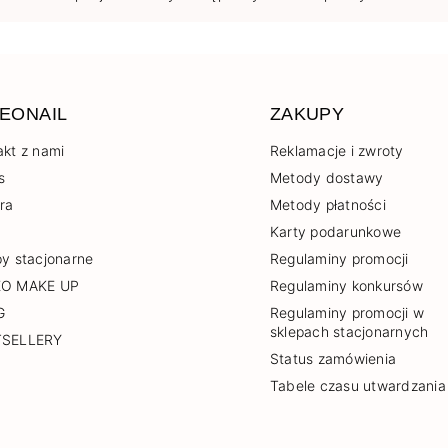
EONAIL
ZAKUPY
akt z nami
Reklamacje i zwroty
s
Metody dostawy
era
Metody płatności
Karty podarunkowe
py stacjonarne
Regulaminy promocji
EO MAKE UP
Regulaminy konkursów
G
Regulaminy promocji w
sklepach stacjonarnych
TSELLERY
Status zamówienia
Tabele czasu utwardzania