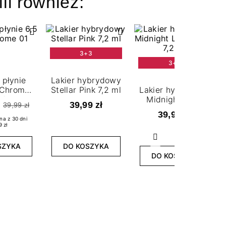
ili również:
3+3
3+3
 płynie
Lakier hybrydowy
 Chrome
Stellar Pink 7,2 ml
Lakier hybrydowy
 /
Midnight Love
39,99 zł
39,99 zł
il Powder 6,5
Story 7,2 ml
39,99 zł
rome 01
na z 30 dni
9 zł
Następny
SZYKA
DO KOSZYKA
DO KOSZYKA