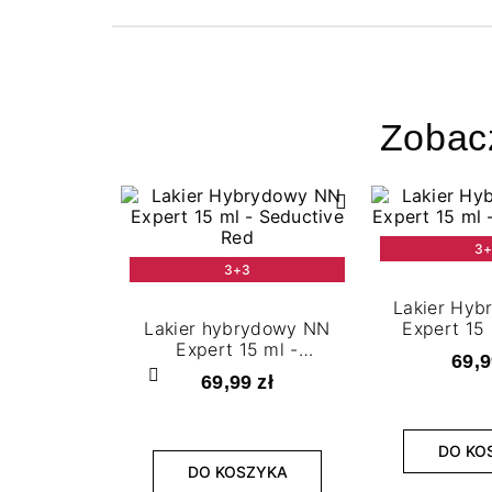
Zobac
3
3+3
Lakier Hy
Lakier hybrydowy NN
Expert 15
Expert 15 ml -
Ferr
69,9
Seductive Red
69,99 zł
Poprzedni
DO KO
DO KOSZYKA