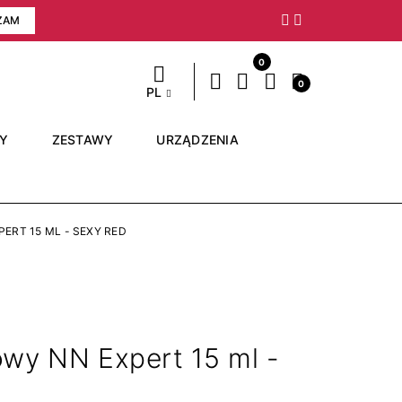
ZAM
Następny
0
0
PL
RY
ZESTAWY
URZĄDZENIA
ERT 15 ML - SEXY RED
owy NN Expert 15 ml -