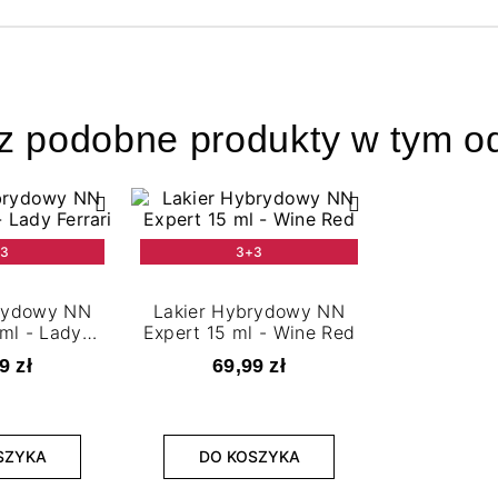
z podobne produkty w tym od
+3
3+3
brydowy NN
Lakier Hybrydowy NN
 ml - Lady
Expert 15 ml - Wine Red
ari
9 zł
69,99 zł
SZYKA
DO KOSZYKA