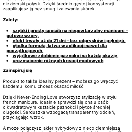
nieziemski połysk. Dzięki średnio gęstej konsystencji
zaaplikujesz ją bez smug i zalewania skórek.
Zalety:
szybki i prosty sposób na niepowtarzalny manicure –
gotowe wzory,
efekt trwały aż do 21 dni – bez odprysków i pęknięć,
gładka formuła, łatwa w aplikacji nawet dla
początkujących,
wyjątkowe zdobienie paznokci na każdą okazję,
urozmaicenie różnych kreacji modowych
Zainspiruj się
Produkt to także idealny prezent – możesz go wręczyć
każdemu, komu chcesz okazać miłość.
Dzięki Never-Ending Love stworzysz stylizację w stylu
french manicure. Idealnie sprawdzi się ona u osób
o kwadratowym kształcie paznokci i płytce średniej
długości. Serduszka wzbogacą transparentny odcień,
przyciągając wzrok.
A może połączysz lakier hybrydowy z nieco ciemniejszą