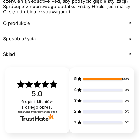
czerwienią Seductive Red, aby podsycić głębię stylizacji?
Spróbuj też neonowego dodatku Friday Heels, jeśli marzy
Ci się odrobina ekstrawagancji!
O produkcie
Sposób użycia
Skład
5
100%
4
0%
5.0
3
0%
6
opinii klientów
z całego okresu
2
0%
zebranych i zweryfikowanych przez
1
0%