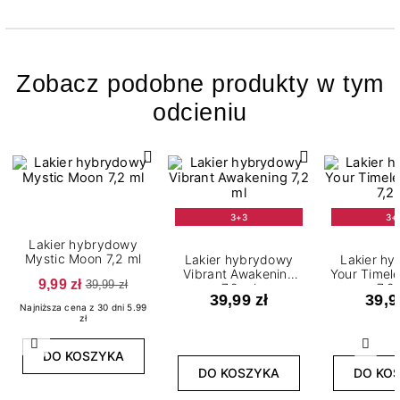
Zobacz podobne produkty w tym
odcieniu
3+3
3+
Lakier hybrydowy
Mystic Moon 7,2 ml
Lakier hybrydowy
Lakier h
Vibrant Awakening
Your Timel
9,99 zł
39,99 zł
7,2 ml
7,2
39,99 zł
39,9
Najniższa cena z 30 dni 5.99
zł
Poprzedni
Nast
DO KOSZYKA
DO KOSZYKA
DO KO