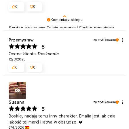
0
0
Komentarz sklepu
Bardzo cieszy nas Twoja recenzja! Ciężko pracujemy,
aby sprostać wymaganiom klientów takich jak Ty i
jesteśmy zadowoleni, że nam się udało. Mamy nadzieję,
Przemysław
zweryfikowano
że do nas wrócisz :) Pozdrawiamy
5
Ocena klienta:
Doskonale
12/3/2025
0
0
Susana
zweryfikowano
5
Boskie, nadają temu inny charakter. Emalia jest jak cała
jakość tej marki i łatwa w obsłudze. ❤️
2/4/2026