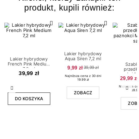
produkt, kupili również:
Lakier hybrydowy
Aqua Siren 7,2 ml
Lakier hybrydowy
French Pink Medium
Szabl
9,99 zł
39,99 zł
7,2 ml
przedł
39,99 zł
paznokci 
Najniższa cena z 30 dni
29,99 zł
sz
19.99 zł
Najniższa ce
Poprzedni
Nast
39.99
ZOBACZ
DO KOSZYKA
ZOB