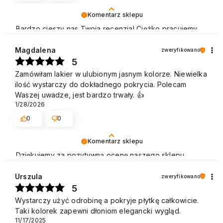
Komentarz sklepu
Bardzo cieszy nas Twoja recenzja! Ciężko pracujemy,
aby sprostać wymaganiom klientów takich jak Ty i
jesteśmy zadowoleni, że nam się udało. Mamy nadzieję,
Magdalena
zweryfikowano
że do nas wrócisz :) Pozdrawiamy
5
Zamówiłam lakier w ulubionym jasnym kolorze. Niewielka
ilość wystarczy do dokładnego pokrycia. Polecam
Waszej uwadze, jest bardzo trwały. 👍️
1/28/2026
0
0
Komentarz sklepu
Dziękujemy za pozytywną ocenę naszego sklepu.
Polecamy się na przyszłość. Pozdrawiamy
Urszula
zweryfikowano
5
Wystarczy użyć odrobinę a pokryje płytkę całkowicie.
Taki kolorek zapewni dłoniom elegancki wygląd.
11/17/2025