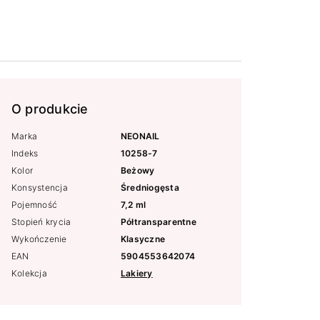
O produkcie
Marka
NEONAIL
Indeks
10258-7
Kolor
Beżowy
Konsystencja
Średniogęsta
Pojemność
7,2 ml
Stopień krycia
Półtransparentne
Wykończenie
Klasyczne
EAN
5904553642074
Kolekcja
Lakiery