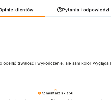
Opinie klientów
Pytania i odpowiedzi 
 ocenić trwałość i wykończenie, ale sam kolor wygląda b
Komentarz sklepu
zymy się, że zakup przeszedł bezproblemowo, oraz, że 
ujemy raz jeszcze! Pozdrawiamy