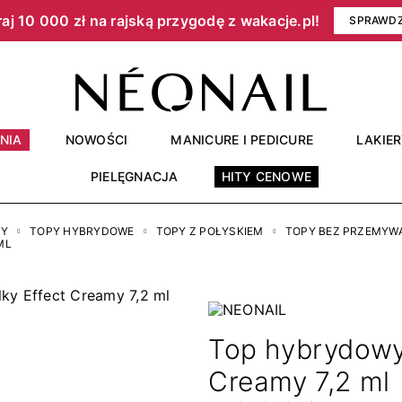
aj 10 000 zł na rajską przygodę z wakacje.pl!​
SPRAWD
NIA
NOWOŚCI
MANICURE I PEDICURE
LAKIE
PIELĘGNACJA
HITY CENOWE
RY
TOPY HYBRYDOWE
TOPY Z POŁYSKIEM
TOPY BEZ PRZEMYW
ML
Top hybrydowy
Creamy 7,2 ml