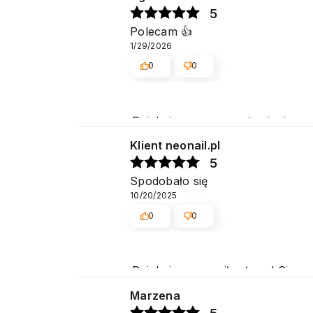
5
Polecam 👍️
1/29/2026
0
0
Dziękujemy za pozostawienie nam 
potwierdza nasze wysiłki - dzię
Klient neonail.pl
5
Spodobało się
10/20/2025
0
0
Dziękujemy za miłe słowa! Cies
obsługę naszym klientom. Dzięk
Marzena