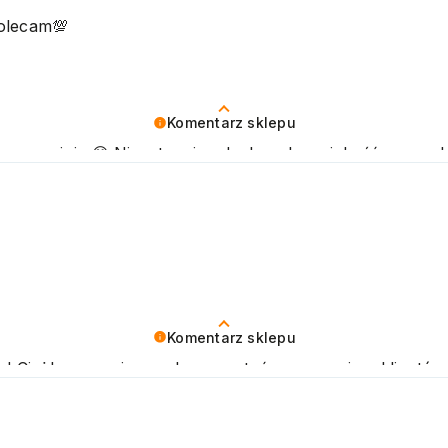
polecam💯
Komentarz sklepu
ywną opinię 😊 Nieustannie udoskonalamy jakość naszych
ozdrawiamy
Komentarz sklepu
a! Ciężko pracujemy, aby sprostać wymaganiom klientów t
amy nadzieję, że do nas wrócisz :) Pozdrawiamy