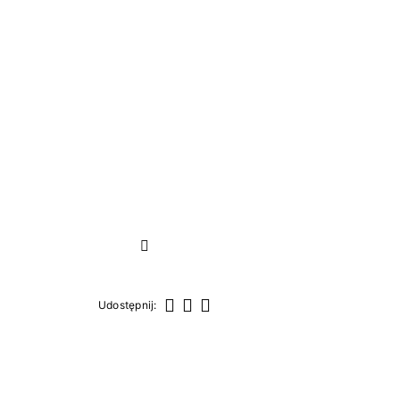
Następny
Udostępnij:
Udostępnij
Tweetuj
Pinterest