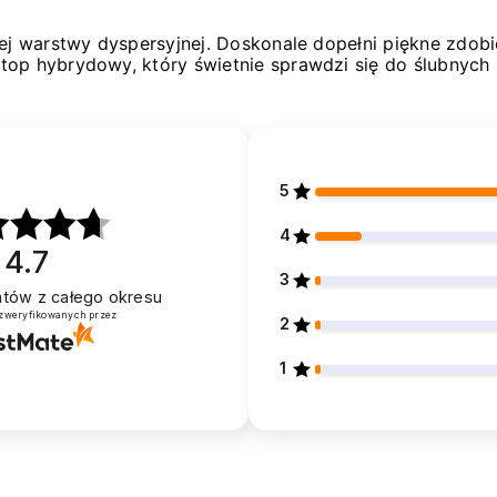
iej warstwy dyspersyjnej. Doskonale dopełni piękne zdo
top hybrydowy, który świetnie sprawdzi się do ślubnych s
5
4
4.7
3
entów
z całego okresu
 zweryfikowanych przez
2
1