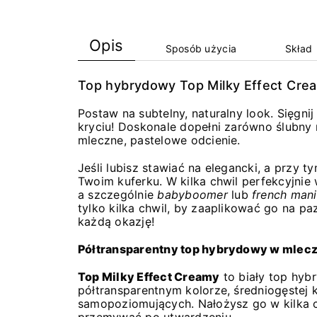
Opis
Sposób użycia
Skład
Top hybrydowy Top Milky Effect Cre
Postaw na subtelny, naturalny look. Sięgn
kryciu! Doskonale dopełni zarówno ślubny 
mleczne, pastelowe odcienie.
Jeśli lubisz stawiać na elegancki, a przy
Twoim kuferku. W kilka chwil perfekcyjnie
a szczególnie
babyboomer
lub
french man
tylko kilka chwil, by zaaplikować go na pa
każdą okazję!
Półtransparentny top hybrydowy w mlec
Top Milky Effect Creamy
to biały top hy
półtransparentnym kolorze, średniogęstej 
samopoziomujących. Nałożysz go w kilka ch
przemywać po utwardzeniu.