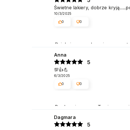
5
Świetne lakiery, dobrze kryją.....
10/3/2025
0
0
Dziękujemy serdecznie za pozyt
na jak najwyższym poziomie. P
Anna
5
💯👍️💪
6/3/2025
0
0
Bardzo cieszy nas Twoja recenzj
zadowoleni, że nam się udało. M
Dagmara
5