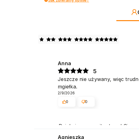
Jak zbieramy opinie?
Anna
5
Jeszcze nie używany, więc trudno
mgiełka.
2/9/2026
0
0
Dziękujemy za miłe słowa! Cies
obsługę naszym klientom. Dzięk
Agnieszka