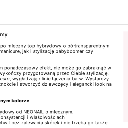
amy
ij po mleczny top hybrydowy o półtransparentnym
manicure, jak i stylizację babyboomer czy
 tym ponadczasowy efekt, nie może go zabraknąć w
 wykończy przygotowaną przez Ciebie stylizację,
icure
, wygładzając linie łączenia barw. Wystarczy
znokcie i stworzyć dziewczęcy i elegancki look na
znym kolorze
brydowy od NEONAIL o mlecznym,
konsystencji i właściwościach
wil bez zalewania skórek i nie trzeba go także