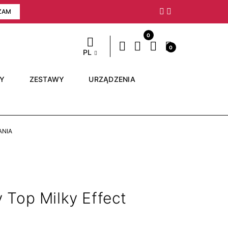
ZAM
Następny
0
0
PL
RY
ZESTAWY
URZĄDZENIA
ANIA
 Top Milky Effect