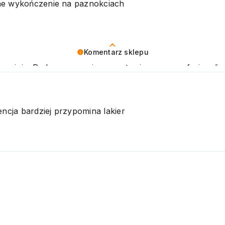
zne wykończenie na paznokciach
Komentarz sklepu
opinię. Podczas naszej pracy stawiamy na profesjonalizm
ni oczekiwania. Zapraszamy do ponownego skorzystania z
encja bardziej przypomina lakier