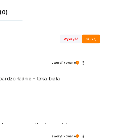
(0)
Wyczyść
Szukaj
zweryfikowano
ardzo ładnie - taka biała
możemy zapewnić odpowiednią
zweryfikowano