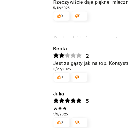
Rzeczywiście daje piękne, mlec
5/12/2025
0
0
Bardzo dziękujemy za pozytywną 
Cieszymy się, że spełniliśmy Pa
Beata
2
Jest za gęsty jak na top. Konsyst
3/27/2025
0
0
Julia
5
🔥🔥🔥
1/9/2025
0
0