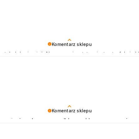
Komentarz sklepu
tak dobrej opinii. Naszym priorytetem jest satysfakcja kl
kujemy raz jeszcze i mamy nadzieję - do szybkiego zobac
Komentarz sklepu
zymy się, że zakup przeszedł bezproblemowo, oraz, że 
ujemy raz jeszcze! Pozdrawiamy