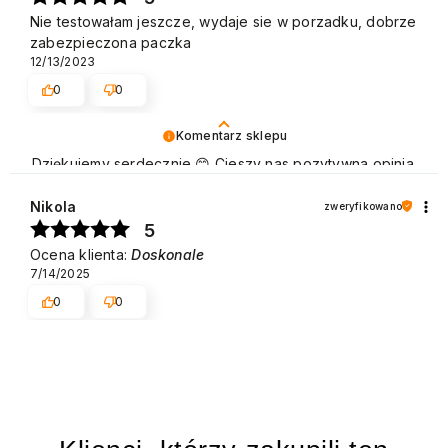
Nie testowałam jeszcze, wydaje sie w porzadku, dobrze
zabezpieczona paczka
12/13/2023
0
0
Komentarz sklepu
Dziękujemy serdecznie 😊 Cieszy nas pozytywna opinia
naszych Klientów, którzy chętnie wracają, aby dokonać
zakupu. Pozdrawiamy
Nikola
zweryfikowano
5
Ocena klienta:
Doskonale
7/14/2025
0
0