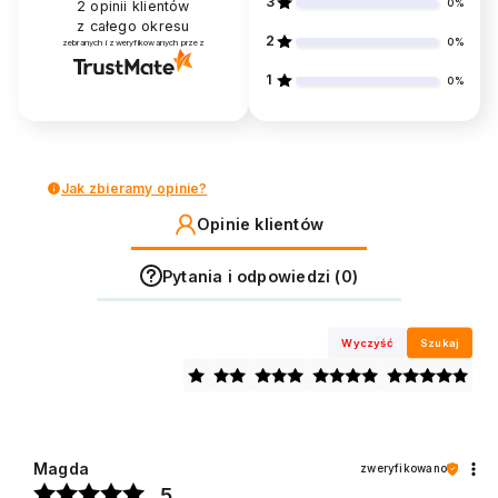
3
0%
2
opinii klientów
z całego okresu
2
0%
zebranych i zweryfikowanych przez
1
0%
Jak zbieramy opinie?
Opinie klientów
Pytania i odpowiedzi (0)
Wyczyść
Szukaj
Magda
zweryfikowano
5