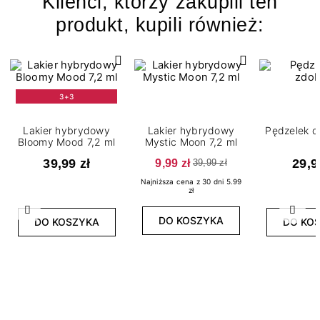
Klienci, którzy zakupili ten
produkt, kupili również:
3+3
Lakier hybrydowy
Lakier hybrydowy
Pędzelek d
Bloomy Mood 7,2 ml
Mystic Moon 7,2 ml
39,99 zł
9,99 zł
29,9
39,99 zł
Najniższa cena z 30 dni 5.99
zł
Poprzedni
Nast
DO KOSZYKA
DO KOSZYKA
DO KO