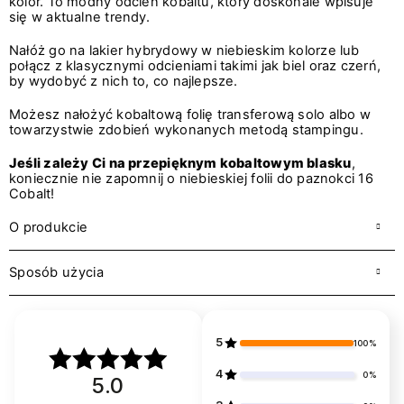
kolor. To modny odcień kobaltu, który doskonale wpisuje
się w aktualne trendy.
Nałóż go na lakier hybrydowy w niebieskim kolorze lub
połącz z klasycznymi odcieniami takimi jak biel oraz czerń,
by wydobyć z nich to, co najlepsze.
Możesz nałożyć kobaltową folię transferową solo albo w
towarzystwie zdobień wykonanych metodą stampingu.
Jeśli zależy Ci na przepięknym kobaltowym blasku
,
koniecznie nie zapomnij o niebieskiej folii do paznokci 16
Cobalt!
O produkcie
Sposób użycia
5
100%
4
0%
5.0