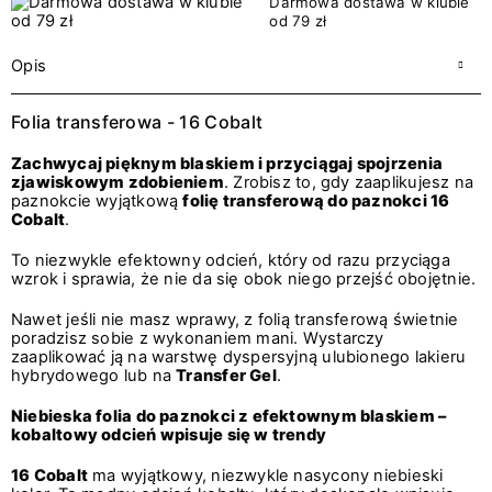
Darmowa dostawa w klubie
od 79 zł
Opis
Folia transferowa - 16 Cobalt
Zachwycaj pięknym blaskiem i przyciągaj spojrzenia
zjawiskowym zdobieniem
. Zrobisz to, gdy zaaplikujesz na
paznokcie wyjątkową
folię transferową do paznokci 16
Cobalt
.
To niezwykle efektowny odcień, który od razu przyciąga
wzrok i sprawia, że nie da się obok niego przejść obojętnie.
Nawet jeśli nie masz wprawy, z folią transferową świetnie
poradzisz sobie z wykonaniem mani. Wystarczy
zaaplikować ją na warstwę dyspersyjną ulubionego lakieru
hybrydowego lub na
Transfer Gel
.
Niebieska folia do paznokci z efektownym blaskiem –
kobaltowy odcień wpisuje się w trendy
16 Cobalt
ma wyjątkowy, niezwykle nasycony niebieski