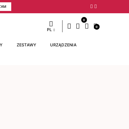
ZAM
Następny
0
0
PL
RY
ZESTAWY
URZĄDZENIA