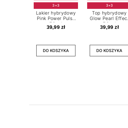
3+3
3+3
Lakier hybrydowy
Top hybrydowy
Pink Power Pulse
Glow Pearl Effec
7,2 ml
7,2 ml
39,99 zł
39,99 zł
DO KOSZYKA
DO KOSZYKA