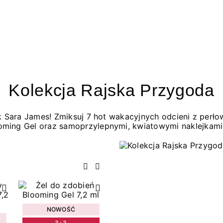
Kolekcja Rajska Przygoda
jak Sara James! Zmiksuj 7 hot wakacyjnych odcieni z per
oming Gel oraz samoprzylepnymi, kwiatowymi naklejkami
Poprzedni
Następny
NOWOŚĆ
3+3