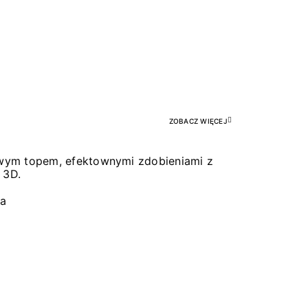
Pr
ZOBACZ WIĘCEJ
łowym topem, efektownymi zdobieniami z
 3D.