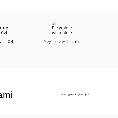
y za 0zł
Przymierz wirtualnie
jami
Następna stylizacja
Następny