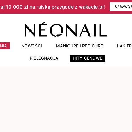
aj 10 000 zł na rajską przygodę z wakacje.pl!​
SPRAWD
NIA
NOWOŚCI
MANICURE I PEDICURE
LAKIE
PIELĘGNACJA
HITY CENOWE