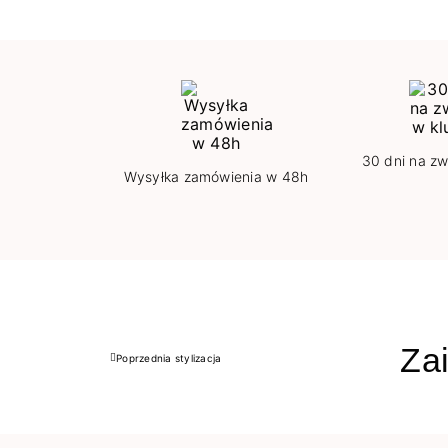
30 dni na zw
Wysyłka zamówienia w 48h
Zai
Poprzednia stylizacja
Poprzedni