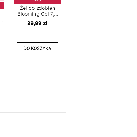
Żel do zdobień
Blooming Gel 7,2
t
ml
39,99 zł
NOWOŚĆ
3+3
DO KOSZYKA
Lakier hybrydowy
La
Limitless Green 7,2
Bol
ml
39,99 zł
DO KOSZYKA