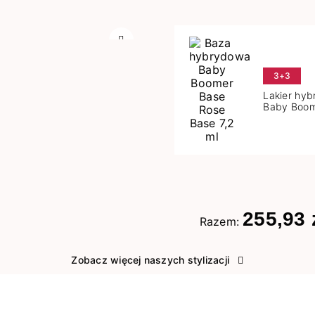
Następny
3+3
Lakier hy
Baby Boom
Base 7,2 m
255,93 
Razem:
Zobacz więcej naszych stylizacji