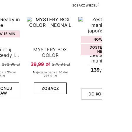
ZOBACZ WIĘCEJ
 15 MIN
NOWOŚĆ
DOSTĘPNY W
letuj
MYSTERY BOX
HEBE
eady In
COLOR
Zestaw do
ne
manicure
39,99 zł
171,96 zł
276,91 zł
japońskiego
139,99 zł
na z 30 dni
Najniższa cena z 30 dni
6 zł
276.91 zł
PONUJ
ZOBACZ
TAW
DO KOSZYKA