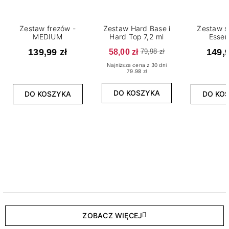
Zestaw frezów -
Zestaw Hard Base i
Zestaw s
MEDIUM
Hard Top 7,2 ml
Essen
139,99 zł
58,00 zł
149,9
79,98 zł
Najniższa cena z 30 dni
79.98 zł
DO KOSZYKA
DO KOSZYKA
DO KO
ZOBACZ WIĘCEJ