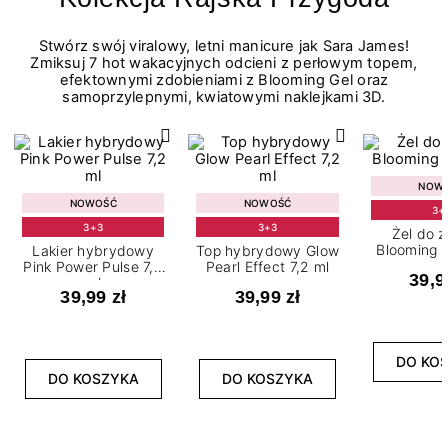
Stwórz swój viralowy, letni manicure jak Sara James!
Zmiksuj 7 hot wakacyjnych odcieni z perłowym topem,
efektownymi zdobieniami z Blooming Gel oraz
samoprzylepnymi, kwiatowymi naklejkami 3D.
NOW
NOWOŚĆ
NOWOŚĆ
3+
3+3
3+3
Żel do 
Blooming G
Lakier hybrydowy
Top hybrydowy Glow
Pink Power Pulse 7,2
Pearl Effect 7,2 ml
39,9
ml
39,99 zł
39,99 zł
DO KO
DO KOSZYKA
DO KOSZYKA