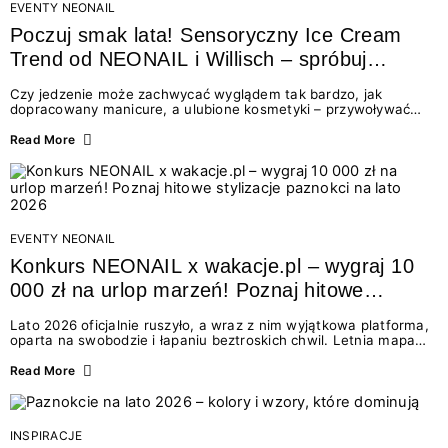
EVENTY NEONAIL
Poczuj smak lata! Sensoryczny Ice Cream
Trend od NEONAIL i Willisch – spróbuj
nowych lodów i odbierz prezent!
Czy jedzenie może zachwycać wyglądem tak bardzo, jak
dopracowany manicure, a ulubione kosmetyki – przywoływać
smak najpiękniejszych wakacyjnych wspomnień? Połączenie
świata beauty i oszałamiających deserów to coś więcej niż
Read More
chwilowa moda. To zaproszenie do celebracji chwili wszystkimi
zmysłami: przez soczysty kolor, aksamitną teksturę,
orzeźwiający zapach i słodki akcent na podniebieniu. Tego lata
NEONAIL łączy siły z marką Willisch, tworząc unikalny projekt
na styku jedzenia i piękna....
EVENTY NEONAIL
Konkurs NEONAIL x wakacje.pl – wygraj 10
000 zł na urlop marzeń! Poznaj hitowe
stylizacje paznokci na lato 2026
Lato 2026 oficjalnie ruszyło, a wraz z nim wyjątkowa platforma,
oparta na swobodzie i łapaniu beztroskich chwil. Letnia mapa
kolorów NEONAIL prowadzi nas przez najpiękniejsze
doświadczenia wakacji – od spontanicznych wyjazdów, przez
Read More
chwile relaksu, tropikalne inspiracje, aż po ekscytujące smaki.
Motywem przewodnim jest eksplorowanie i kolekcjonowanie
letnich momentów. Z tej okazji przygotowaliśmy coś absolutnie
wyjątkowego: wielki konkurs z wakacje.pl oraz dawkę
INSPIRACJE
najgorętszych trendów w...