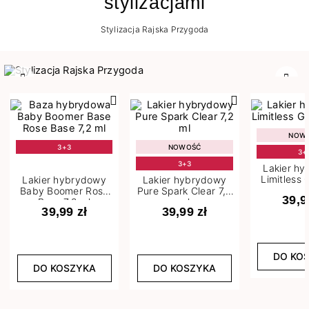
stylizacjami
Stylizacja Rajska Przygoda
Poprzedni
Nast
NOW
3+3
NOWOŚĆ
3+
3+3
Lakier h
Limitless 
Lakier hybrydowy
Lakier hybrydowy
m
Baby Boomer Rose
Pure Spark Clear 7,2
39,9
Base 7,2 ml
ml
39,99 zł
39,99 zł
DO KO
DO KOSZYKA
DO KOSZYKA