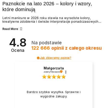
Paznokcie na lato 2026 – kolory i wzory,
które dominują
Letni manicure w 2026 roku stawia na wyraziste kolory,
kreatywne zdobienia i świeże interpretacje ponadczasowych
trendów. Wśród najmodniejszych propozycji nie brakuje
zarówno energetycznych odcieni inspirowanych wakacjami, jak
Read More
i delikatnych wzorów idealnych dla miłośniczek eleganckiej
prostoty. Jakie kolory i stylizacje paznokci będą królować latem
4.8
2026? Znajdź inspirację dla swojego manicure!
Na podstawie
122 666
opinii
z całego okresu
Ocena
Jak zbieramy opinie?
Małgorzata
zweryfikowano
Bardzo szybka wysyłka. Sprawne i
wygodne zakupy.