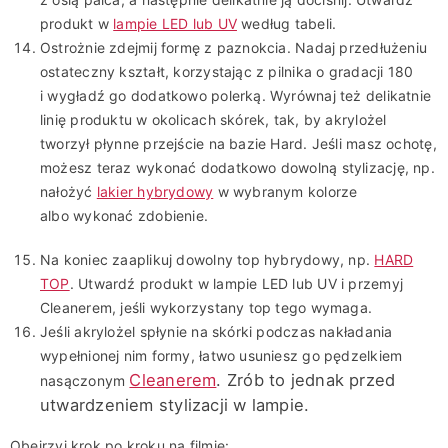
produkt w
lampie LED lub UV
według tabeli.
Ostrożnie zdejmij formę z paznokcia. Nadaj przedłużeniu
ostateczny kształt, korzystając z pilnika o gradacji 180
i wygładź go dodatkowo polerką. Wyrównaj też delikatnie
linię produktu w okolicach skórek, tak, by akrylożel
tworzył płynne przejście na bazie Hard. Jeśli masz ochotę,
możesz teraz wykonać dodatkowo dowolną stylizację, np.
nałożyć
lakier hybrydowy
w wybranym kolorze
albo wykonać zdobienie.
Na koniec zaaplikuj dowolny top hybrydowy, np.
HARD
TOP
. Utwardź produkt w lampie LED lub UV i przemyj
Cleanerem, jeśli wykorzystany top tego wymaga.
Jeśli akrylożel spłynie na skórki podczas nakładania
wypełnionej nim formy, łatwo usuniesz go pędzelkiem
Cleanerem
. Zrób to jednak przed
nasączonym
utwardzeniem stylizacji w lampie.
Obejrzyj krok po kroku na filmie: