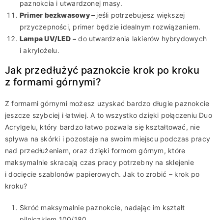
paznokcia i utwardzonej masy.
Primer bezkwasowy
–
jeśli potrzebujesz większej
przyczepności, primer będzie idealnym rozwiązaniem.
Lampa UV/LED
–
do utwardzenia lakierów hybrydowych
i akrylożelu.
Jak przedłużyć paznokcie krok po kroku
z formami górnymi?
Z formami górnymi możesz uzyskać bardzo długie paznokcie
jeszcze szybciej i łatwiej. A to wszystko dzięki połączeniu Duo
Acrylgelu, który bardzo łatwo pozwala się kształtować, nie
spływa na skórki i pozostaje na swoim miejscu podczas pracy
nad przedłużeniem, oraz dzięki formom górnym, które
maksymalnie skracają czas pracy potrzebny na sklejenie
i docięcie szablonów papierowych. Jak to zrobić – krok po
kroku?
Skróć maksymalnie paznokcie, nadając im kształt
pilniczkiem 100/180.