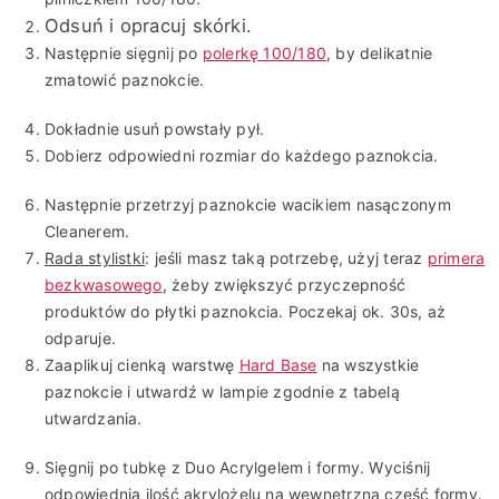
Odsuń i opracuj skórki.
Następnie sięgnij po
polerkę 100/180
, by delikatnie
zmatowić paznokcie.
Dokładnie usuń powstały pył.
Dobierz odpowiedni rozmiar do każdego paznokcia.
Następnie przetrzyj paznokcie wacikiem nasączonym
Cleanerem.
Rada stylistki
: jeśli masz taką potrzebę, użyj teraz
primera
bezkwasowego
, żeby zwiększyć przyczepność
produktów do płytki paznokcia. Poczekaj ok. 30s, aż
odparuje.
Zaaplikuj cienką warstwę
Hard Base
na wszystkie
paznokcie i utwardź w lampie zgodnie z tabelą
utwardzania.
Sięgnij po tubkę z Duo Acrylgelem i formy. Wyciśnij
odpowiednią ilość akrylożelu na wewnętrzną część formy.