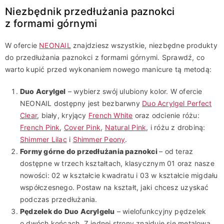
Niezbędnik przedłużania paznokci
z formami górnymi
W ofercie
NEONAIL
znajdziesz wszystkie, niezbędne produkty
do przedłużania paznokci z formami górnymi. Sprawdź, co
warto kupić przed wykonaniem nowego manicure tą metodą:
Duo Acrylgel
– wybierz swój ulubiony kolor. W ofercie
NEONAIL dostępny jest bezbarwny
Duo Acrylgel Perfect
Clear
, biały, kryjący
French White
oraz odcienie różu:
French Pink
,
Cover Pink
,
Natural Pink
, i różu z drobiną:
Shimmer Lilac
i
Shimmer Peony
.
Formy górne do przedłużania paznokci
– od teraz
dostępne w trzech kształtach, klasycznym 01 oraz nasze
nowości: 02 w kształcie kwadratu i 03 w kształcie migdału
współczesnego. Postaw na kształt, jaki chcesz uzyskać
podczas przedłużania.
Pędzelek do Duo Acrylgelu
– wielofunkcyjny pędzelek
o dwóch końcach. Z jednej strony znajduje się metalowa