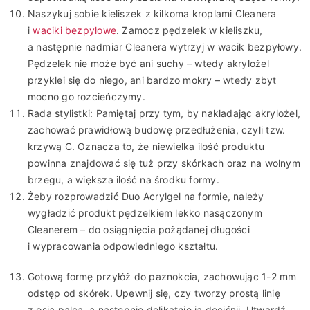
Naszykuj sobie kieliszek z kilkoma kroplami Cleanera
i
waciki bezpyłowe
. Zamocz pędzelek w kieliszku,
a następnie nadmiar Cleanera wytrzyj w wacik bezpyłowy.
Pędzelek nie może być ani suchy – wtedy akrylożel
przyklei się do niego, ani bardzo mokry – wtedy zbyt
mocno go rozcieńczymy.
Rada stylistki
: Pamiętaj przy tym, by nakładając akrylożel,
zachować prawidłową budowę przedłużenia, czyli tzw.
krzywą C. Oznacza to, że niewielka ilość produktu
powinna znajdować się tuż przy skórkach oraz na wolnym
brzegu, a większa ilość na środku formy.
Żeby rozprowadzić Duo Acrylgel na formie, należy
wygładzić produkt pędzelkiem lekko nasączonym
Cleanerem – do osiągnięcia pożądanej długości
i wypracowania odpowiedniego kształtu.
Gotową formę przyłóż do paznokcia, zachowując 1-2 mm
odstęp od skórek. Upewnij się, czy tworzy prostą linię
z osią palca, a następnie delikatnie ją dociśnij. Utwardź