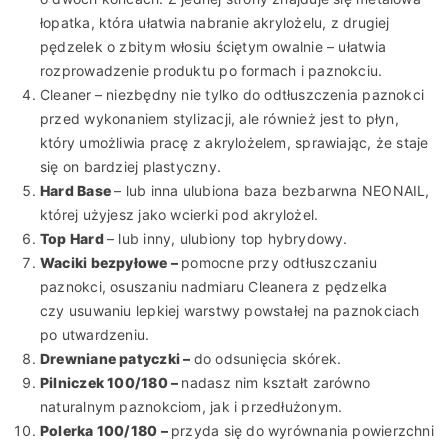
łopatka, która ułatwia nabranie akrylożelu, z drugiej
pędzelek o zbitym włosiu ściętym owalnie – ułatwia
rozprowadzenie produktu po formach i paznokciu.
Cleaner
– niezbędny nie tylko do odtłuszczenia paznokci
przed wykonaniem stylizacji, ale również jest to płyn,
który umożliwia pracę z akrylożelem, sprawiając, że staje
się on bardziej plastyczny.
Hard Base
– lub inna ulubiona baza bezbarwna NEONAIL,
której użyjesz jako wcierki pod akrylożel.
Top Hard
– lub inny, ulubiony top hybrydowy.
Waciki bezpyłowe –
pomocne przy odtłuszczaniu
paznokci, osuszaniu nadmiaru Cleanera z pędzelka
czy usuwaniu lepkiej warstwy powstałej na paznokciach
po utwardzeniu.
Drewniane patyczki –
do odsunięcia skórek.
Pilniczek 100/180 –
nadasz nim kształt zarówno
naturalnym paznokciom, jak i przedłużonym.
Polerka 100/180 –
przyda się do wyrównania powierzchni