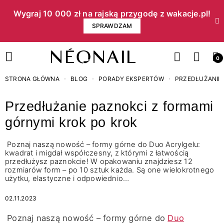
Wygraj 10 000 zł na rajską przygodę z wakacje.pl!​
SPRAWDZAM
0
STRONA GŁÓWNA
BLOG
PORADY EKSPERTÓW
PRZEDŁUŻANIE 
Przedłużanie paznokci z formami
górnymi krok po krok
Poznaj naszą nowość – formy górne do Duo Acrylgelu:
kwadrat i migdał współczesny, z którymi z łatwością
przedłużysz paznokcie! W opakowaniu znajdziesz 12
rozmiarów form – po 10 sztuk każda. Są one wielokrotnego
użytku, elastyczne i odpowiednio…
02.11.2023
Poznaj naszą nowość – formy górne do
Duo