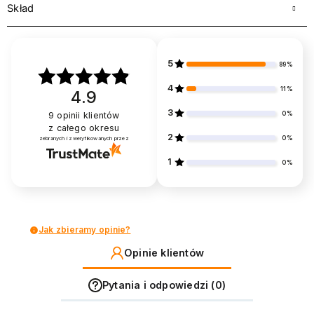
Skład
5
89%
4
11%
4.9
3
0%
9
opinii klientów
z całego okresu
2
0%
zebranych i zweryfikowanych przez
1
0%
Jak zbieramy opinie?
Opinie klientów
Pytania i odpowiedzi (0)