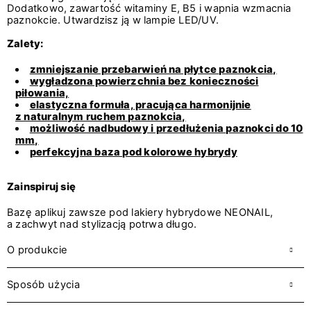
Dodatkowo, zawartość witaminy E, B5 i wapnia wzmacnia
paznokcie. Utwardzisz ją w lampie LED/UV.
Zalety:
zmniejszanie przebarwień na płytce paznokcia,
wygładzona powierzchnia bez konieczności
piłowania,
elastyczna formuła, pracująca harmonijnie
z naturalnym ruchem paznokcia,
możliwość nadbudowy i przedłużenia paznokci do 10
mm,
perfekcyjna baza pod kolorowe hybrydy
Zainspiruj się
Bazę aplikuj zawsze pod lakiery hybrydowe NEONAIL,
a zachwyt nad stylizacją potrwa długo.
O produkcie
Sposób użycia