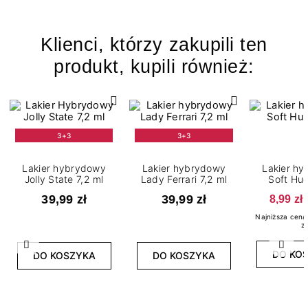
Klienci, którzy zakupili ten
produkt, kupili również:
3+3
3+3
Lakier hybrydowy
Lakier hybrydowy
Lakier h
Jolly State 7,2 ml
Lady Ferrari 7,2 ml
Soft Hug
39,99 zł
39,99 zł
8,99 zł
Najniższa cena 
zł
Poprzedni
Nast
DO KO
DO KOSZYKA
DO KOSZYKA