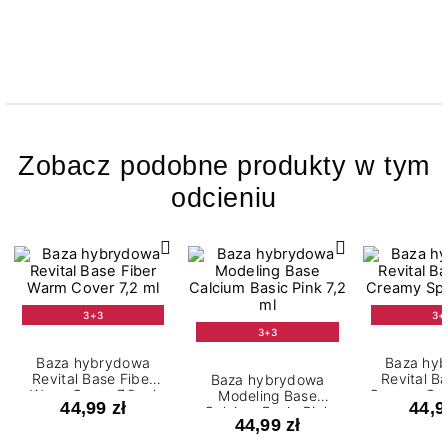
Zobacz podobne produkty w tym
odcieniu
3+3
3+
3+3
Baza hybrydowa
Baza hy
Revital Base Fiber
Revital B
Baza hybrydowa
Warm Cover 7,2 ml
Creamy Spl
Modeling Base
44,99 zł
44,9
Calcium Basic Pink
44,99 zł
7,2 ml