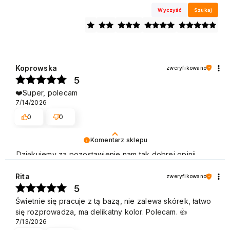
Wyczyść
Szukaj
Koprowska
zweryfikowano
5
❤️Super, polecam
7/14/2026
0
0
Komentarz sklepu
Dziękujemy za pozostawienie nam tak dobrej opinii.
Naszym priorytetem jest satysfakcja klienta i Twoja
recenzja potwierdza nasze wysiłki - dziękujemy raz
Rita
zweryfikowano
jeszcze i mamy nadzieję - do szybkiego zobaczenia!
5
Pozdrawiamy
Świetnie się pracuje z tą bazą, nie zalewa skórek, łatwo
się rozprowadza, ma delikatny kolor. Polecam. 👍️
7/13/2026