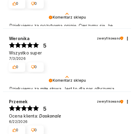
0
0
Komentarz sklepu
Dziękujemy za pozytywną opinię. Cieszymy się, że
jesteś zadowolony z naszych usług i zachęcamy do
ponownych zakupów w naszym sklepie. Pozdrawiamy
Weronika
zweryfikowano
5
Wszystko super
7/3/2026
0
0
Komentarz sklepu
Dziękujemy za miłe słowa. Jest to dla nas olbrzymia
motywacja do dalszej pracy. Pozdrawiamy
Przemek
zweryfikowano
5
Ocena klienta:
Doskonale
6/22/2026
0
0