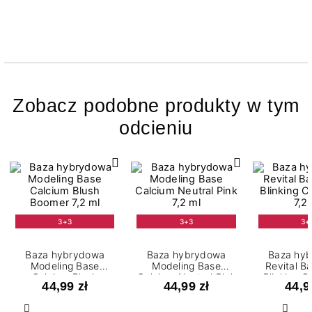
Zobacz podobne produkty w tym
odcieniu
3+3
3+3
3+
Baza hybrydowa
Baza hybrydowa
Baza hy
Modeling Base
Modeling Base
Revital B
Calcium Blush
Calcium Neutral Pink
Blinking C
44,99 zł
44,99 zł
44,9
Boomer 7,2 ml
7,2 ml
7,2