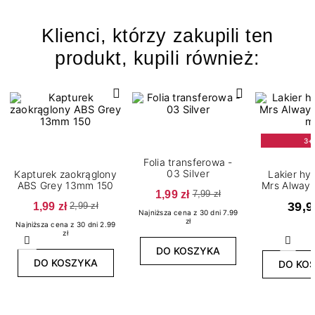
Klienci, którzy zakupili ten
produkt, kupili również:
3+
Folia transferowa -
03 Silver
Kapturek zaokrąglony
Lakier h
ABS Grey 13mm 150
Mrs Always R
1,99 zł
7,99 zł
m
1,99 zł
39,9
2,99 zł
Najniższa cena z 30 dni 7.99
zł
Najniższa cena z 30 dni 2.99
zł
Poprzedni
Nast
DO KOSZYKA
DO KOSZYKA
DO KO