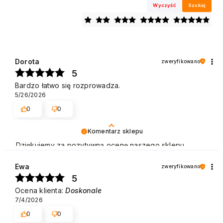
Wyczyść
Szukaj
Dorota
zweryfikowano
5
Bardzo łatwo się rozprowadza.
5/26/2026
0
0
Komentarz sklepu
Dziękujemy za pozytywną ocenę naszego sklepu.
Polecamy się na przyszłość. Pozdrawiamy
Ewa
zweryfikowano
5
Ocena klienta:
Doskonale
7/4/2026
0
0