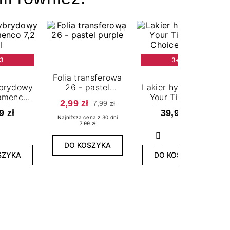
3
3+3
Folia transferowa
ybrydowy
26 - pastel
Lakier hybrydowy
lamenco
purple
Your Timeless
2,99 zł
7,99 zł
 ml
Choice 7,2 ml
9 zł
39,99 zł
Najniższa cena z 30 dni
7.99 zł
Następny
DO KOSZYKA
SZYKA
DO KOSZYKA