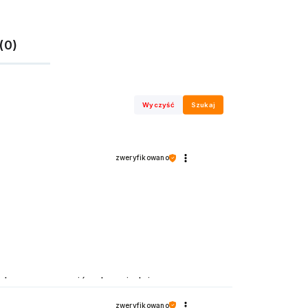
(0)
Wyczyść
Szukaj
zweryfikowano
możemy zapewnić odpowiednią
zweryfikowano