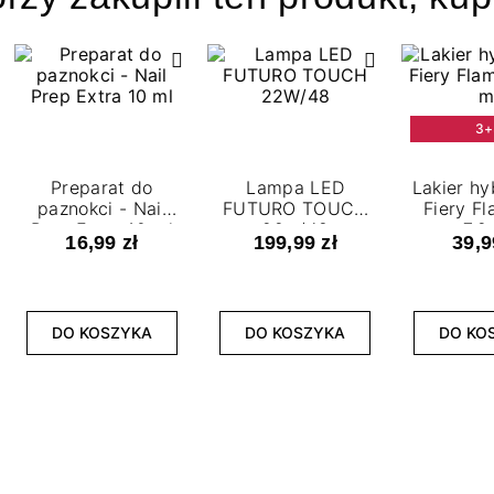
3+
Preparat do
Lampa LED
Lakier h
paznokci - Nail
FUTURO TOUCH
Fiery F
Prep Extra 10 ml
22w/48
7,2
16,99 zł
199,99 zł
39,9
DO KOSZYKA
DO KOSZYKA
DO KO