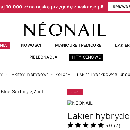
aj 10 000 zł na rajską przygodę z wakacje.pl!​
SPRAWD
NIA
NOWOŚCI
MANICURE I PEDICURE
LAKIE
PIELĘGNACJA
HITY CENOWE
RY
LAKIERY HYBRYDOWE
KOLORY
LAKIER HYBRYDOWY BLUE SUR
3+3
Lakier hybrydo
5.0
(
3
)