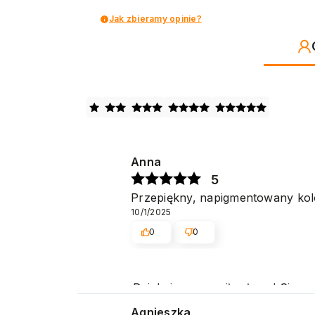
Jak zbieramy opinie?
Anna
5
Przepiękny, napigmentowany kol
10/1/2025
0
0
Dziękujemy za miłe słowa! Cies
obsługę naszym klientom. Dzięk
Agnieszka