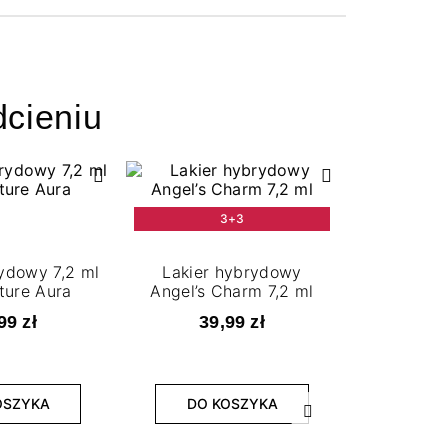
cieniu
3+3
ydowy 7,2 ml
Lakier hybrydowy
ture Aura
Angel’s Charm 7,2 ml
99 zł
39,99 zł
OSZYKA
DO KOSZYKA
Następny
Lakier hyb