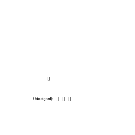
Następny
Udostępnij:
Udostępnij
Tweetuj
Pinterest