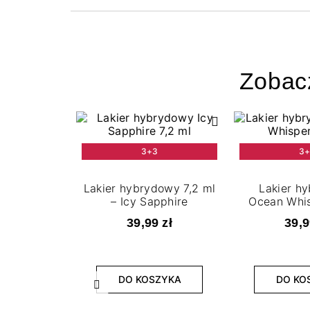
Zobac
3+3
3
Lakier hybrydowy 7,2 ml
Lakier h
– Icy Sapphire
Ocean Whis
39,99 zł
39,9
DO KOSZYKA
DO KO
Poprzedni