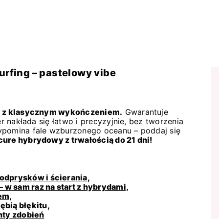
urfing – pastelowy vibe
wy z klasycznym wykończeniem.
Gwarantuje
er nakłada się łatwo i precyzyjnie, bez tworzenia
ypomina fale wzburzonego oceanu – poddaj się
ure hybrydowy z trwałością do 21 dni!
odprysków i ścierania,
 w sam raz na start z hybrydami,
em,
ębią błękitu,
enty zdobień