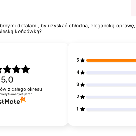
rnymi detalami, by uzyskać chłodną, elegancką oprawę, 
ebieską końcówką?
5
4
5.0
3
ntów
z całego okresu
 zweryfikowanych przez
2
1