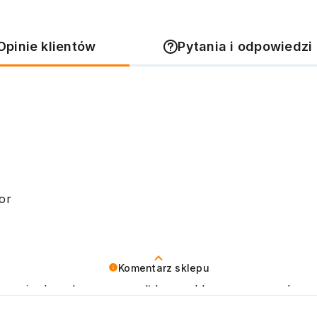
Opinie klientów
Pytania i odpowiedzi 
or
Komentarz sklepu
zymy się, że zakup przeszedł bezproblemowo, oraz, że 
ujemy raz jeszcze! Pozdrawiamy