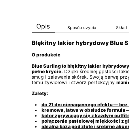
Opis
Sposób użycia
Skład
Błękitny lakier hybrydowy Blue S
O produkcie
Blue Surfing to błękitny lakier hybrydo
pełne krycie.
Dzięki średniej gęstości laki
smug i zalewania skórek. Swoją barwą prz
temu żywiołowi i stwórz perfekcyjny
manic
Zalety:
do 21 dni nienagannego efektu — bez 
kremowa, łatwa w obsłudze formuła —
kolor zgrywający się z każdym outfit
połączenie pastelowej miękkości z gł
idealna baza pod złote i srebrne akc