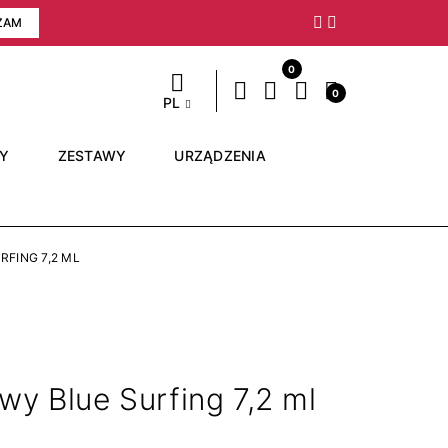
ZAM
Następny
0
0
PL
RY
ZESTAWY
URZĄDZENIA
FING 7,2 ML
wy Blue Surfing 7,2 ml