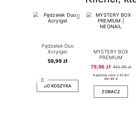
Pędzelek Duo
Acrylgel
MYSTERY BOX
PREMIUM
59,99 zł
79,96 zł
441,85 zł
Najniższa cena z 30 dni
441.85 zł
Poprzedni
DO KOSZYKA
ZOBACZ