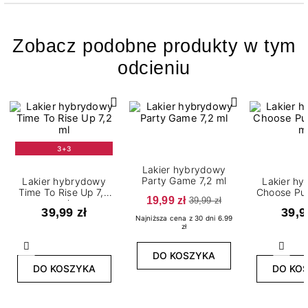
Zobacz podobne produkty w tym
odcieniu
3+3
Lakier hybrydowy
Party Game 7,2 ml
Lakier hybrydowy
Lakier h
Time To Rise Up 7,2
Choose Pur
19,99 zł
39,99 zł
ml
m
39,99 zł
39,9
Najniższa cena z 30 dni 6.99
zł
Poprzedni
Nast
DO KOSZYKA
DO KOSZYKA
DO KO