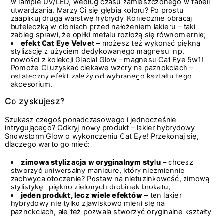
w lampie UV/LED, według czasu zamieszczonego w tabeli
utwardzania. Marzy Ci się głębia koloru? Po prostu
zaaplikuj drugą warstwę hybrydy. Koniecznie obracaj
buteleczką w dłoniach przed nałożeniem lakieru – taki
zabieg sprawi, że opiłki metalu rozłożą się równomiernie;
efekt Cat Eye Velvet
– możesz też wykonać piękną
stylizację z użyciem dedykowanego magnesu, np.
nowości z kolekcji Glacial Glow – magnesu Cat Eye 5w1!
Pomoże Ci uzyskać ciekawe wzory na paznokciach –
ostateczny efekt zależy od wybranego kształtu tego
akcesorium.
Co zyskujesz?
Szukasz czegoś ponadczasowego i jednocześnie
intrygującego? Odkryj nowy produkt – lakier hybrydowy
Snowstorm Glow o wykończeniu Cat Eye! Przekonaj się,
dlaczego warto go mieć:
zimowa stylizacja w oryginalnym stylu
– chcesz
stworzyć uniwersalny manicure, który niezmiennie
zachwyca otoczenie? Postaw na nietuzinkowość, zimową
stylistykę i piękno zielonych drobinek brokatu;
jeden produkt, lecz wiele efektów
– ten lakier
hybrydowy nie tylko zjawiskowo mieni się na
paznokciach, ale też pozwala stworzyć oryginalne kształty