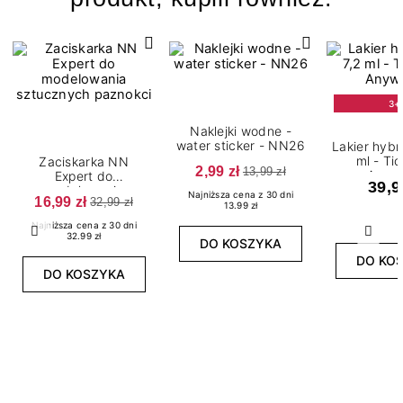
3+
Naklejki wodne -
water sticker - NN26
Lakier hyb
ml - Ti
Zaciskarka NN
2,99 zł
13,99 zł
Anyw
Expert do
39,9
modelowania
Najniższa cena z 30 dni
16,99 zł
32,99 zł
sztucznych paznokci
13.99 zł
Najniższa cena z 30 dni
Poprzedni
Nast
32.99 zł
DO KOSZYKA
DO KO
DO KOSZYKA