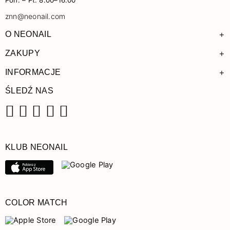
Pon. – Pt. 8:00–16:00
znn@neonail.com
+
O NEONAIL
+
ZAKUPY
+
INFORMACJE
ŚLEDŹ NAS
Facebook
Instagram
Pinterest
YouTube
TikTok
KLUB NEONAIL
COLOR MATCH